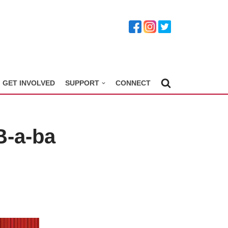
GET INVOLVED
SUPPORT
CONNECT
B-a-ba