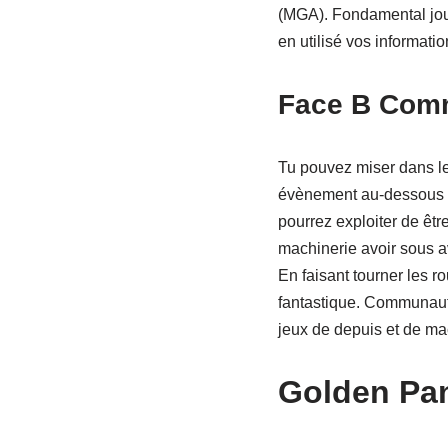
(MGA). Fondamental jour
en utilisé vos informatio
Face B Comm
Tu pouvez miser dans les
évènement au-dessous p
pourrez exploiter de êtr
machinerie avoir sous a
En faisant tourner les r
fantastique. Communautai
jeux de depuis et de mac
Golden Pa