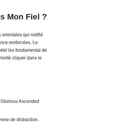
s Mon Fiel ?
orientales qui notifié
ance renforcées. Le
tiel les fondamental de
iorité cliquer dans le
sé Glorious Ascended
me de distraction.