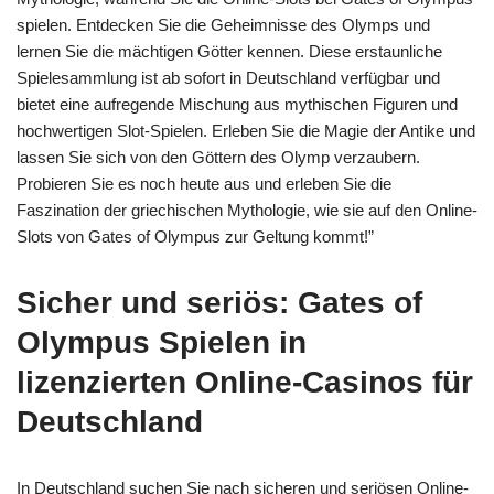
spielen. Entdecken Sie die Geheimnisse des Olymps und
lernen Sie die mächtigen Götter kennen. Diese erstaunliche
Spielesammlung ist ab sofort in Deutschland verfügbar und
bietet eine aufregende Mischung aus mythischen Figuren und
hochwertigen Slot-Spielen. Erleben Sie die Magie der Antike und
lassen Sie sich von den Göttern des Olymp verzaubern.
Probieren Sie es noch heute aus und erleben Sie die
Faszination der griechischen Mythologie, wie sie auf den Online-
Slots von Gates of Olympus zur Geltung kommt!”
Sicher und seriös: Gates of
Olympus Spielen in
lizenzierten Online-Casinos für
Deutschland
In Deutschland suchen Sie nach sicheren und seriösen Online-