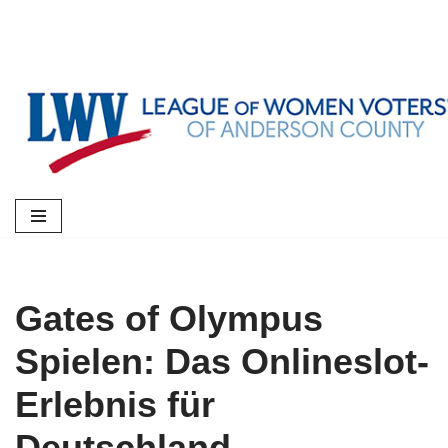
Skip
to
content
Gates of Olympus
Spielen: Das Onlineslot-
Erlebnis für
Deutschland