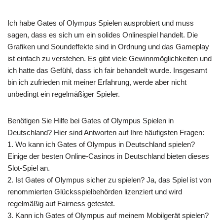
Ich habe Gates of Olympus Spielen ausprobiert und muss
sagen, dass es sich um ein solides Onlinespiel handelt. Die
Grafiken und Soundeffekte sind in Ordnung und das Gameplay
ist einfach zu verstehen. Es gibt viele Gewinnmöglichkeiten und
ich hatte das Gefühl, dass ich fair behandelt wurde. Insgesamt
bin ich zufrieden mit meiner Erfahrung, werde aber nicht
unbedingt ein regelmäßiger Spieler.
Benötigen Sie Hilfe bei Gates of Olympus Spielen in
Deutschland? Hier sind Antworten auf Ihre häufigsten Fragen:
1. Wo kann ich Gates of Olympus in Deutschland spielen?
Einige der besten Online-Casinos in Deutschland bieten dieses
Slot-Spiel an.
2. Ist Gates of Olympus sicher zu spielen? Ja, das Spiel ist von
renommierten Glücksspielbehörden lizenziert und wird
regelmäßig auf Fairness getestet.
3. Kann ich Gates of Olympus auf meinem Mobilgerät spielen?