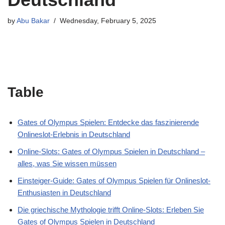
by
Abu Bakar
Wednesday, February 5, 2025
Table
Gates of Olympus Spielen: Entdecke das faszinierende
Onlineslot-Erlebnis in Deutschland
Online-Slots: Gates of Olympus Spielen in Deutschland –
alles, was Sie wissen müssen
Einsteiger-Guide: Gates of Olympus Spielen für Onlineslot-
Enthusiasten in Deutschland
Die griechische Mythologie trifft Online-Slots: Erleben Sie
Gates of Olympus Spielen in Deutschland