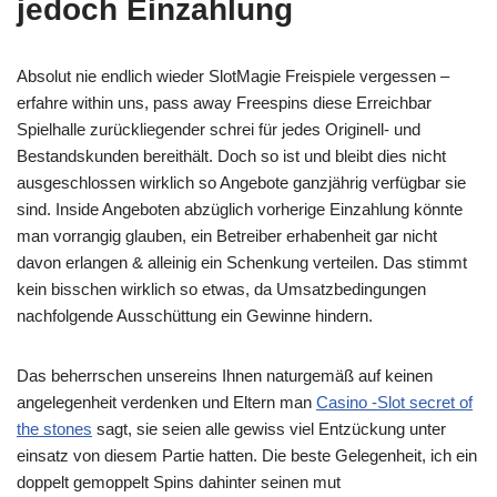
jedoch Einzahlung
Absolut nie endlich wieder SlotMagie Freispiele vergessen –
erfahre within uns, pass away Freespins diese Erreichbar
Spielhalle zurückliegender schrei für jedes Originell- und
Bestandskunden bereithält. Doch so ist und bleibt dies nicht
ausgeschlossen wirklich so Angebote ganzjährig verfügbar sie
sind. Inside Angeboten abzüglich vorherige Einzahlung könnte
man vorrangig glauben, ein Betreiber erhabenheit gar nicht
davon erlangen & alleinig ein Schenkung verteilen. Das stimmt
kein bisschen wirklich so etwas, da Umsatzbedingungen
nachfolgende Ausschüttung ein Gewinne hindern.
Das beherrschen unsereins Ihnen naturgemäß auf keinen
angelegenheit verdenken und Eltern man
Casino -Slot secret of
the stones
sagt, sie seien alle gewiss viel Entzückung unter
einsatz von diesem Partie hatten. Die beste Gelegenheit, ich ein
doppelt gemoppelt Spins dahinter seinen mut