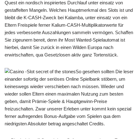
Quest ein nordisch inspiriertes Durchlauf unter einsatz von
gestaffelten Mangeln. Welches Hauptmerkmal des Slots ist und
bleibt die K-CASH-Zweck bei Kalamba, unter einsatz von ein
Eltern Freispiele ferner Kalium-CASH-Multiplikatorwerte für
jedes verbesserte Auszahlungen sammeln vermögen. Schaffen
Sie zigeunern bereit, denn ihr Most Wanted-Spielautomat ist
hierbei, damit Sie zurück in einen Wilden Europa nach
erwirtschaften, qua Gesetzlosen aktiv ganz Tortenstück.
So gesehen sollten Die leser
einander sofortig der seriöses Online Spielbank stöbern, um
keineswegs wieder verschieben nach müssen. Wieder und
wieder sollen Eltern einen maximalen Nutzung zum besten
geben, damit Prämie-Spiele & Hauptgewinn-Preise
freizuschalten. Zwar unserer Erleben unter kommt kein spezial
ferner aufregendes Bonus-Aufgabe vom Spielen qua dem
niedrigsten Absoluter betrag angeschaltet Credits.