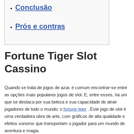
Conclusão
Prós e contras
Fortune Tiger Slot
Cassino
Quando se trata de jogos de azar, é comum encontrar-se entre
as opções mais populares jogos de slot. E, entre esses, há um
que se destaca por sua beleza e sua capacidade de atrair
jogadores de todo o mundo: o
fortune tiger
. Este jogo de slot é
uma verdadeira obra de arte, com gráficos de alta qualidade e
efeitos sonoros que transportam o jogador para um mundo de
aventura e magia.