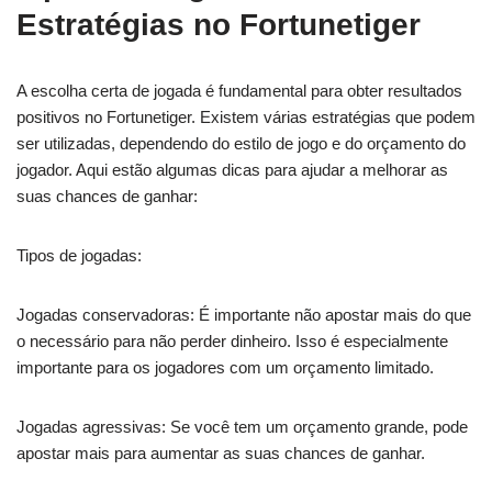
Estratégias no Fortunetiger
A escolha certa de jogada é fundamental para obter resultados
positivos no Fortunetiger. Existem várias estratégias que podem
ser utilizadas, dependendo do estilo de jogo e do orçamento do
jogador. Aqui estão algumas dicas para ajudar a melhorar as
suas chances de ganhar:
Tipos de jogadas:
Jogadas conservadoras: É importante não apostar mais do que
o necessário para não perder dinheiro. Isso é especialmente
importante para os jogadores com um orçamento limitado.
Jogadas agressivas: Se você tem um orçamento grande, pode
apostar mais para aumentar as suas chances de ganhar.