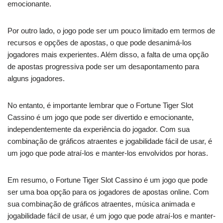
emocionante.
Por outro lado, o jogo pode ser um pouco limitado em termos de
recursos e opções de apostas, o que pode desanimá-los
jogadores mais experientes. Além disso, a falta de uma opção
de apostas progressiva pode ser um desapontamento para
alguns jogadores.
No entanto, é importante lembrar que o Fortune Tiger Slot
Cassino é um jogo que pode ser divertido e emocionante,
independentemente da experiência do jogador. Com sua
combinação de gráficos atraentes e jogabilidade fácil de usar, é
um jogo que pode atraí-los e manter-los envolvidos por horas.
Em resumo, o Fortune Tiger Slot Cassino é um jogo que pode
ser uma boa opção para os jogadores de apostas online. Com
sua combinação de gráficos atraentes, música animada e
jogabilidade fácil de usar, é um jogo que pode atraí-los e manter-