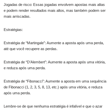
Jogadas de risco: Essas jogadas envolvem apostas mais altas
e podem render resultados mais altos, mas também podem ser
mais arriscadas.
Estratégias:
Estratégia de “Martingale”: Aumente a aposta após uma perda,
até que você recupere as perdas.
Estratégia de “D’Alembert”: Aumente a aposta após uma vitória,
e reduza após uma perda.
Estratégia de “Fibonacci”: Aumente a aposta em uma sequência
de Fibonacci (1, 2, 3, 5, 8, 13, etc.) após uma vitória, e reduza
após uma perda.
Lembre-se de que nenhuma estratégia é infalível e que o azar