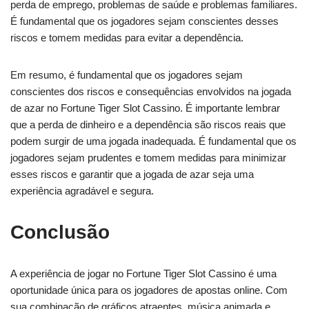
perda de emprego, problemas de saúde e problemas familiares.
É fundamental que os jogadores sejam conscientes desses
riscos e tomem medidas para evitar a dependência.
Em resumo, é fundamental que os jogadores sejam
conscientes dos riscos e consequências envolvidos na jogada
de azar no Fortune Tiger Slot Cassino. É importante lembrar
que a perda de dinheiro e a dependência são riscos reais que
podem surgir de uma jogada inadequada. É fundamental que os
jogadores sejam prudentes e tomem medidas para minimizar
esses riscos e garantir que a jogada de azar seja uma
experiência agradável e segura.
Conclusão
A experiência de jogar no Fortune Tiger Slot Cassino é uma
oportunidade única para os jogadores de apostas online. Com
sua combinação de gráficos atraentes, música animada e