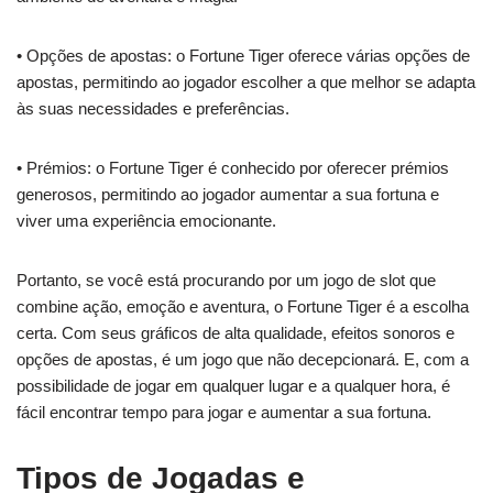
• Opções de apostas: o Fortune Tiger oferece várias opções de
apostas, permitindo ao jogador escolher a que melhor se adapta
às suas necessidades e preferências.
• Prémios: o Fortune Tiger é conhecido por oferecer prémios
generosos, permitindo ao jogador aumentar a sua fortuna e
viver uma experiência emocionante.
Portanto, se você está procurando por um jogo de slot que
combine ação, emoção e aventura, o Fortune Tiger é a escolha
certa. Com seus gráficos de alta qualidade, efeitos sonoros e
opções de apostas, é um jogo que não decepcionará. E, com a
possibilidade de jogar em qualquer lugar e a qualquer hora, é
fácil encontrar tempo para jogar e aumentar a sua fortuna.
Tipos de Jogadas e