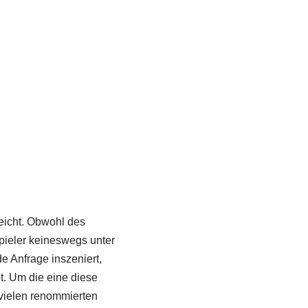
reicht. Obwohl des
pieler keineswegs unter
 Anfrage inszeniert,
t.
Um die eine diese
 vielen renommierten