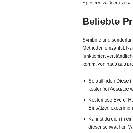
Spieleentwicklern zusa
Beliebte P
Symbole und sonderfunkt
Methoden einzahlst. Na
funktioniert verständlich
kommt von haus aus pro
So auffinden Diese in
kostenfrei Ausgabe w
Kostenlose Eye of Ho
Einsätzen experiment
Kannst du dich in ein
dieser schwachen Var