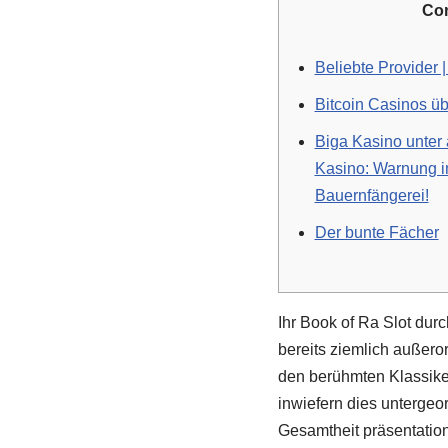
Co
Beliebte Provider 
Bitcoin Casinos ü
Biga Kasino unte
Kasino: Warnung 
Bauernfängerei!
Der bunte Fächer
Ihr Book of Ra Slot durc
bereits ziemlich außero
den berühmten Klassike
inwiefern dies untergeo
Gesamtheit präsentation