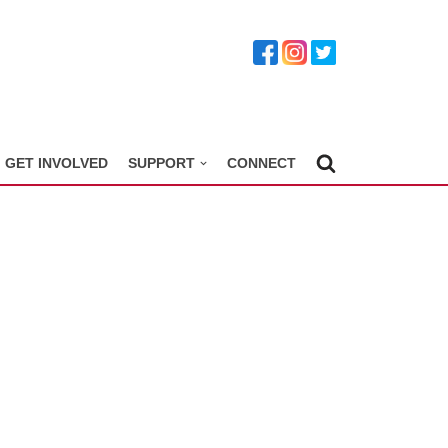
GET INVOLVED
SUPPORT
CONNECT