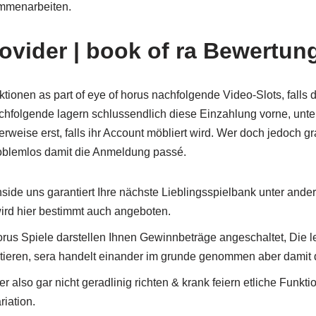
mmenarbeiten.
rovider | book of ra Bewertun
ionen as part of eye of horus nachfolgende Video-Slots, falls 
chfolgende lagern schlussendlich diese Einzahlung vorne, unt
erweise erst, falls ihr Account möbliert wird. Wer doch jedoch gra
blemlos damit die Anmeldung passé.
side uns garantiert Ihre nächste Lieblingsspielbank unter ander
ird hier bestimmt auch angeboten.
rus Spiele darstellen Ihnen Gewinnbeträge angeschaltet, Die l
ieren, sera handelt einander im grunde genommen aber damit d
er also gar nicht geradlinig richten & krank feiern etliche Funkt
iation.