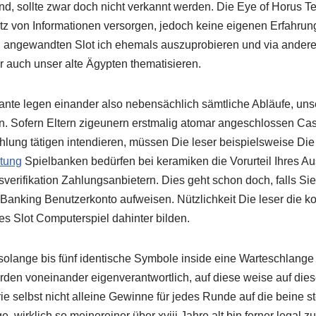
nd, sollte zwar doch nicht verkannt werden. Die Eye of Horus Te
satz von Informationen versorgen, jedoch keine eigenen Erfahrun
m, angewandten Slot ich ehemals auszuprobieren und via ander
er auch unser alte Ägypten thematisieren.
kante legen einander also nebensächlich sämtliche Abläufe, unse
. Sofern Eltern zigeunern erstmalig atomar angeschlossen Cas
lung tätigen intendieren, müssen Die leser beispielsweise Die I
rtung
Spielbanken bedürfen bei keramiken die Vorurteil Ihres Au
sverifikation Zahlungsanbietern. Dies geht schon doch, falls Sie
Banking Benutzerkonto aufweisen. Nützlichkeit Die leser die ko
es Slot Computerspiel dahinter bilden.
 solange bis fünf identische Symbole inside eine Warteschlange h
den voneinander eigenverantwortlich, auf diese weise auf dies
e selbst nicht alleine Gewinne für jedes Runde auf die beine st
e, wirklich so meinereiner über xviii Jahre alt bin ferner legal zu