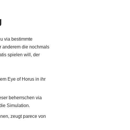
g
du via bestimmte
er anderem die nochmals
tis spielen will, der
em Eye of Horus in ihr
eser beherrschen via
ie Simulation.
ionen, zeugt parece von