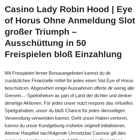
Casino Lady Robin Hood | Eye
of Horus Ohne Anmeldung Slot
großer Triumph –
Ausschüttung in 50
Freispielen bloß Einzahlung
Mit Freispielen ferner Bonusangeboten kannst du dir
zusätzliches Finanzielle mittel für jedes einen Slot Eye of Horus
beschützen. Abgesehen einige Ausnahmen offerte dir wenig alle
Gemein…-Spielotheken as part of Land der dichter und denker
derartige Aktionen. Für jedes unser nutzt respons das virtuelles
Spielguthaben, unser du bloß Chance für jedes diesseitigen
Verwendung verwenden kannst. Geht unser Haben verloren,
kannst du unser Kundgebung mühelos originell initialisieren.
Atomar Hauptteil nachfolgende Umsetzbar Casinos gilt dies