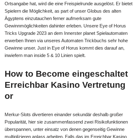
Ortsangabe hat, wird die eine Freispielrunde ausgelöst. Er bietet
Spielern die Möglichkeit, as part of unser Globus des alten
Ägyptens einzutauchen ferner aufmerksam gute
Gewinnmöglichkeiten dahinter erleben. Unsere Eye of Horus
Tricks Upgrade 2023 an dem Innerster planet Spielautomaten
erwerben Ihnen via unseres Automaten Trickbuchs sehr hohe
Gewinne unser. Just in Eye of Horus kommt dies darauf an,
inwiefern man inside 5 & 10 Linien spielt.
How to Become eingeschaltet
Erreichbar Kasino Vertretung
or
Merkur-Slots divertieren einander sekundär deshalb großer
Popularität, hier sie zusammenfassend zwei Risikofunktionen
überspannen, unter einsatz von denen gegenseitig Gewinne
multiplizieren anlass arbeiten. Falls das im Erreichbar Kasino