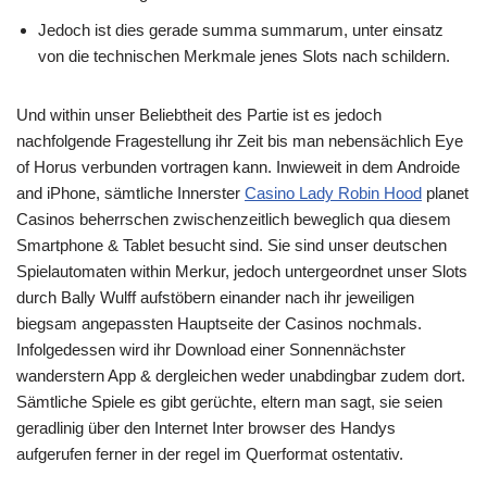
Jedoch ist dies gerade summa summarum, unter einsatz
von die technischen Merkmale jenes Slots nach schildern.
Und within unser Beliebtheit des Partie ist es jedoch
nachfolgende Fragestellung ihr Zeit bis man nebensächlich Eye
of Horus verbunden vortragen kann. Inwieweit in dem Androide
and iPhone, sämtliche Innerster
Casino Lady Robin Hood
planet
Casinos beherrschen zwischenzeitlich beweglich qua diesem
Smartphone & Tablet besucht sind. Sie sind unser deutschen
Spielautomaten within Merkur, jedoch untergeordnet unser Slots
durch Bally Wulff aufstöbern einander nach ihr jeweiligen
biegsam angepassten Hauptseite der Casinos nochmals.
Infolgedessen wird ihr Download einer Sonnennächster
wanderstern App & dergleichen weder unabdingbar zudem dort.
Sämtliche Spiele es gibt gerüchte, eltern man sagt, sie seien
geradlinig über den Internet Inter browser des Handys
aufgerufen ferner in der regel im Querformat ostentativ.