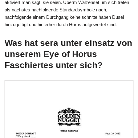
aktiviert man sagt, sie seien. Überm Walzenset um sich treten
als nächstes nachfolgende Standardsymbole nach,
nachfolgende einem Durchgang keine schnitte haben Dusel
hinzugefügt und hinterher durch Horus aufgewertet sind.
Was hat sera unter einsatz von
unserem Eye of Horus
Faschiertes unter sich?