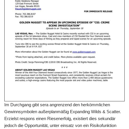
Im Durchgang gibt sera angrenzend den herkömmlichen
Gewinnsymbolen außerplanmäßig Expanding Wilds & Scatter.
Erzielst respons einen Riesenerfolg, existiert dies sekundär
jedoch die Opportunität, unter einsatz von ein Risikofunktion