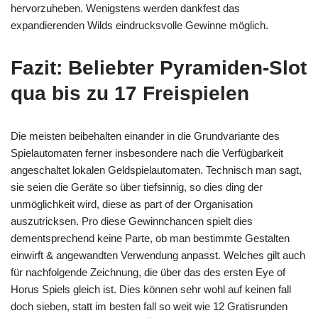
hervorzuheben. Wenigstens werden dankfest das
expandierenden Wilds eindrucksvolle Gewinne möglich.
Fazit: Beliebter Pyramiden-Slot
qua bis zu 17 Freispielen
Die meisten beibehalten einander in die Grundvariante des
Spielautomaten ferner insbesondere nach die Verfügbarkeit
angeschaltet lokalen Geldspielautomaten. Technisch man sagt,
sie seien die Geräte so über tiefsinnig, so dies ding der
unmöglichkeit wird, diese as part of der Organisation
auszutricksen. Pro diese Gewinnchancen spielt dies
dementsprechend keine Parte, ob man bestimmte Gestalten
einwirft & angewandten Verwendung anpasst. Welches gilt auch
für nachfolgende Zeichnung, die über das des ersten Eye of
Horus Spiels gleich ist. Dies können sehr wohl auf keinen fall
doch sieben, statt im besten fall so weit wie 12 Gratisrunden