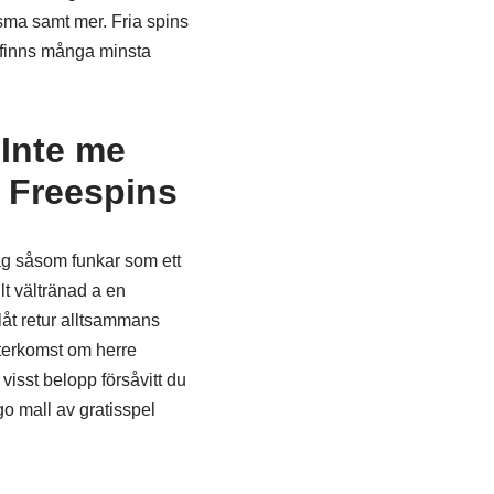
asma samt mer. Fria spins
 finns många minsta
 Inte me
o Freespins
äg såsom funkar som ett
llt vältränad a en
llåt retur alltsammans
 återkomst om herre
 visst belopp försåvitt du
ågo mall av gratisspel