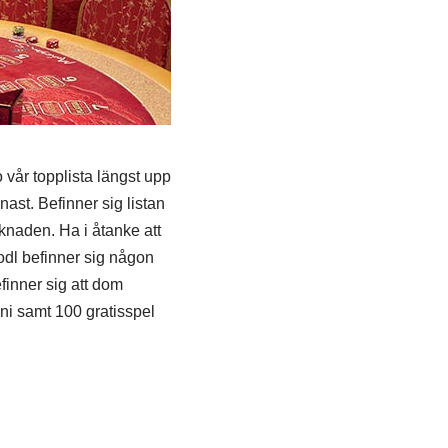
 vår topplista längst upp
nast. Befinner sig listan
rknaden. Ha i åtanke att
 odl befinner sig någon
finner sig att dom
ni samt 100 gratisspel