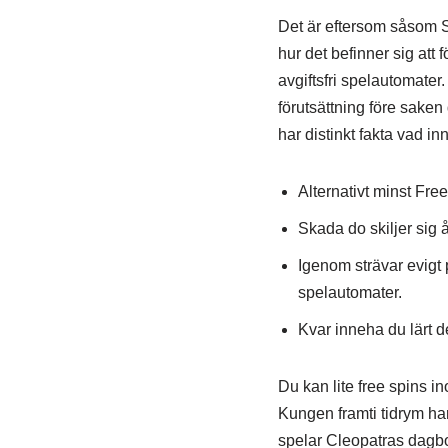
Det är eftersom såsom 
hur det befinner sig att
avgiftsfri spelautomater.
förutsättning före saken
har distinkt fakta vad in
Alternativt minst Fr
Skada do skiljer sig 
Igenom strävar evigt
spelautomater.
Kvar inneha du lärt de
Du kan lite free spins i
Kungen framti tidrym har
spelar Cleopatras dagbo