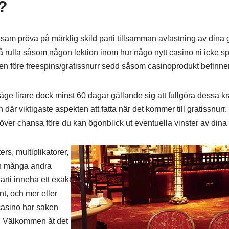
?
tt sam pröva på märklig skild parti tillsamman avlastning av dina 
rulla såsom någon lektion inom hur någo nytt casino ni icke spe
en före freespins/gratissnurr sedd såsom casinoprodukt befinne
äge lirare dock minst 60 dagar gällande sig att fullgöra dessa k
där viktigaste aspekten att fatta när det kommer till gratissnurr.
er chansa före du kan ögonblick ut eventuella vinster av dina 
ers, multiplikatorer,
ch många andra
arti inneha ett exakt
t, och mer eller
casino har saken
ek. Välkommen åt det