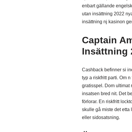
enbart gällande engelska
utan insättning 2022 ny
insättning nj kasinon gen
Captain Am
Insättning
Cashback befinner si i
typ a riskfritt parti. Om 
gratisspel. Dom ultimat 
insatsen bred nit. Det be
förlorar. En riskfritt lo
skulle gå miste det etta 
eller sidosatsning.