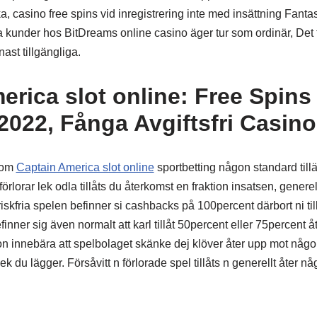
, casino free spins vid inregistrering inte med insättning Fant
a kunder hos BitDreams online casino äger tur som ordinär, Det
ast tillgängliga.
erica slot online: Free Spins
 2022, Fånga Avgiftsfri Casin
nom
Captain America slot online
sportbetting någon standard till
n förlorar lek odla tillåts du återkomst en fraktion insatsen, genere
riskfria spelen befinner si cashbacks på 100percent därbort ni ti
finner sig även normalt att karl tillåt 50percent eller 75percent
ckton innebära att spelbolaget skänke dej klöver åter upp mot någo
lek du lägger. Försåvitt n förlorade spel tillåts n generellt åter n