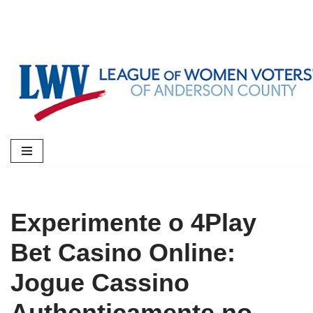
Skip
to
content
Experimente o 4Play
Bet Casino Online:
Jogue Cassino
Authenticamente no