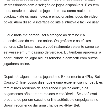
impressionado com a seleção de jogos disponíveis. Eles têm
tudo, desde os clássicos jogos de mesa como roulette e
blackjack até os mais novos e emocionantes jogos de vídeo
poker. Além disso, a interface do site é intuitiva e fácil de usar.
O que mais me agradou foi a atenção ao detalhe e a
autenticidade do cassino online. Os gráficos e os efeitos
sonoros são fantasticos, e você realmente se sente como se
estivesse em um cassino de verdade. Eu também aproveitei a
oportunidade de jogar alguns torneios e competir com outros
jogadores online.
Depois de alguns meses jogando no Experimente o 4Play Bet
Casino Online, posso dizer que é uma experiência incrível. Eles
têm ótimos recursos de segurança e privacidade, e os
pagamentos são sempre rápidos e confiáveis. Se você está
procurando por um cassino online autêntico e empolgante no
Brasil, recomendo dar uma chance ao 4Play Bet.