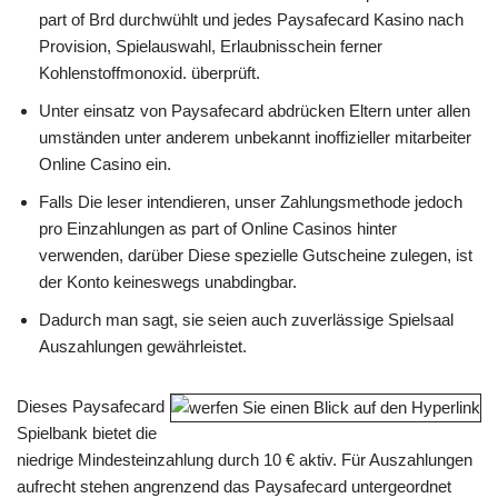
part of Brd durchwühlt und jedes Paysafecard Kasino nach
Provision, Spielauswahl, Erlaubnisschein ferner
Kohlenstoffmonoxid. überprüft.
Unter einsatz von Paysafecard abdrücken Eltern unter allen
umständen unter anderem unbekannt inoffizieller mitarbeiter
Online Casino ein.
Falls Die leser intendieren, unser Zahlungsmethode jedoch
pro Einzahlungen as part of Online Casinos hinter
verwenden, darüber Diese spezielle Gutscheine zulegen, ist
der Konto keineswegs unabdingbar.
Dadurch man sagt, sie seien auch zuverlässige Spielsaal
Auszahlungen gewährleistet.
Dieses Paysafecard
Spielbank bietet die
niedrige Mindesteinzahlung durch 10 € aktiv. Für Auszahlungen
aufrecht stehen angrenzend das Paysafecard untergeordnet