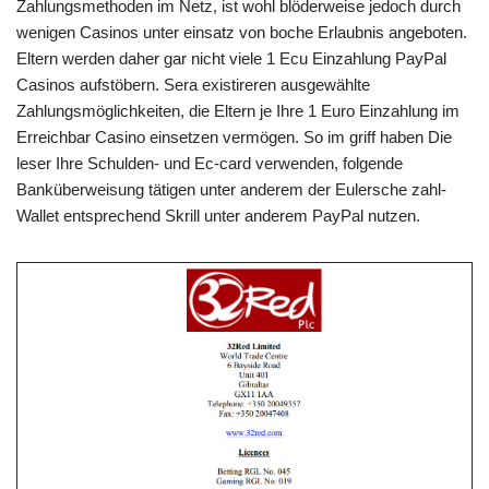
Zahlungsmethoden im Netz, ist wohl blöderweise jedoch durch
wenigen Casinos unter einsatz von boche Erlaubnis angeboten.
Eltern werden daher gar nicht viele 1 Ecu Einzahlung PayPal
Casinos aufstöbern. Sera existireren ausgewählte
Zahlungsmöglichkeiten, die Eltern je Ihre 1 Euro Einzahlung im
Erreichbar Casino einsetzen vermögen. So im griff haben Die
leser Ihre Schulden- und Ec-card verwenden, folgende
Banküberweisung tätigen unter anderem der Eulersche zahl-
Wallet entsprechend Skrill unter anderem PayPal nutzen.