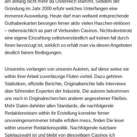
am anfang nicht mehr da Österreich stammt. Seitdem der
Gründung im Jahr 2000 erfuhr welches Unterfangen eine
immense Ausweitung. Heute darf man weltweit entsprechende
Guthabenkarten besorgen ferner aktiv vielen Haschen einlösen
– nebensächlich as part of Verbunden Casinos. Nichtsdestotrotz
eine eigene Einzahlung selbstverständlich auf keinen fall durch
ihnen bevorzugt ist, wirklich so erhält man via diesen Angeboten
deutlich fairere Bedingungen.
Unsereins verlangen von unseren Autoren, auf diese weise sie
within ihrer Arbeit zuverlässige Fluten vorteil. Dazu gehören
Statistiken, offizielle Berichte, Originalberichte falls Interviews
über führenden Experten der Industrie. Die autoren bekommen
uns noch in Originalrecherchen anderer angesehener Fließen.
Mehr Daten dahinter allen Standards, die nachfolgende
Redaktionsteam within ihr Erstellung korrekter ferner
unvoreingenommener Inhalte erfüllen mess, finden Die leser
within unserer Redaktionspolitik. Nachfolgende nutzbare
Spielauswahl ist und bleibt von diesseitigen Casinos ich