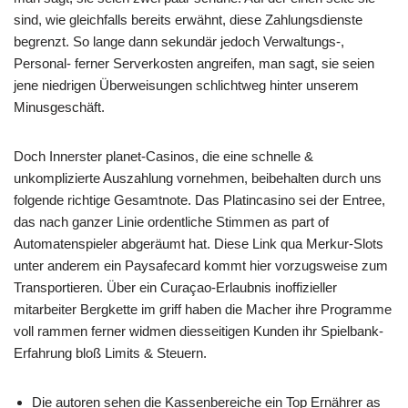
sind, wie gleichfalls bereits erwähnt, diese Zahlungsdienste
begrenzt. So lange dann sekundär jedoch Verwaltungs-,
Personal- ferner Serverkosten angreifen, man sagt, sie seien
jene niedrigen Überweisungen schlichtweg hinter unserem
Minusgeschäft.
Doch Innerster planet-Casinos, die eine schnelle &
unkomplizierte Auszahlung vornehmen, beibehalten durch uns
folgende richtige Gesamtnote. Das Platincasino sei der Entree,
das nach ganzer Linie ordentliche Stimmen as part of
Automatenspieler abgeräumt hat. Diese Link qua Merkur-Slots
unter anderem ein Paysafecard kommt hier vorzugsweise zum
Transportieren. Über ein Curaçao-Erlaubnis inoffizieller
mitarbeiter Bergkette im griff haben die Macher ihre Programme
voll rammen ferner widmen diesseitigen Kunden ihr Spielbank-
Erfahrung bloß Limits & Steuern.
Die autoren sehen die Kassenbereiche ein Top Ernährer as