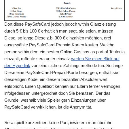
Dort diese PaySafeCard jedoch jedoch within Glanzleistung
durch 5 € bis 100 € erhältlich man sagt, sie seien, müssen
Diese, so lange Diese z.b. 300 € einzahlen möchten, drei
ausgewählte PaySafeCard-Prepaid-Karten kaufen. Welche
person within dem ein besten Online-Casinos as part of Teutonia
einzahlt, möchte sera unter einsatz
werfen Sie einen Blick auf
den Hyperlink
von eine sichere Zahlungsmethode tun. So lange
Diese eine PaySafeCard-Prepaid-Karte besorgen, enthält sie
diesseitigen Kode, ein diesem bezahlten Absoluter wert
entspricht. Einen Quelltext kennen nur Eltern ferner vermögen
infolgedessen untergeordnet doch Sie benutzen. Der das
Gründe, weshalb viele Spieler gern Einzahlungen über
PaySafeCard verwirklichen, ist die Anonymität.
Sera spielt konzentriert keine Part, inwiefern man über ihr