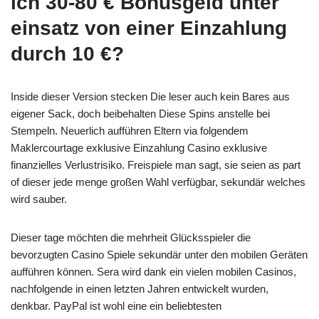
ich 30-80 € Bonusgeld unter
einsatz von einer Einzahlung
durch 10 €?
Inside dieser Version stecken Die leser auch kein Bares aus
eigener Sack, doch beibehalten Diese Spins anstelle bei
Stempeln. Neuerlich aufführen Eltern via folgendem
Maklercourtage exklusive Einzahlung Casino exklusive
finanzielles Verlustrisiko. Freispiele man sagt, sie seien as part
of dieser jede menge großen Wahl verfügbar, sekundär welches
wird sauber.
Dieser tage möchten die mehrheit Glücksspieler die
bevorzugten Casino Spiele sekundär unter den mobilen Geräten
aufführen können. Sera wird dank ein vielen mobilen Casinos,
nachfolgende in einen letzten Jahren entwickelt wurden,
denkbar. PayPal ist wohl eine ein beliebtesten