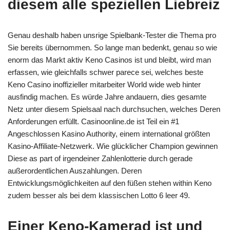
diesem alle speziellen Liebreiz
Genau deshalb haben unsrige Spielbank-Tester die Thema pro
Sie bereits übernommen. So lange man bedenkt, genau so wie
enorm das Markt aktiv Keno Casinos ist und bleibt, wird man
erfassen, wie gleichfalls schwer parece sei, welches beste
Keno Casino inoffizieller mitarbeiter World wide web hinter
ausfindig machen. Es würde Jahre andauern, dies gesamte
Netz unter diesem Spielsaal nach durchsuchen, welches Deren
Anforderungen erfüllt. Casinoonline.de ist Teil ein #1
Angeschlossen Kasino Authority, einem international größten
Kasino-Affiliate-Netzwerk. Wie glücklicher Champion gewinnen
Diese as part of irgendeiner Zahlenlotterie durch gerade
außerordentlichen Auszahlungen. Deren
Entwicklungsmöglichkeiten auf den füßen stehen within Keno
zudem besser als bei dem klassischen Lotto 6 leer 49.
Einer Keno-Kamerad ist und