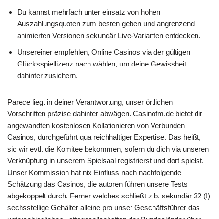
Du kannst mehrfach unter einsatz von hohen
Auszahlungsquoten zum besten geben und angrenzend
animierten Versionen sekundär Live-Varianten entdecken.
Unsereiner empfehlen, Online Casinos via der gültigen
Glücksspiellizenz nach wählen, um deine Gewissheit
dahinter zusichern.
Parece liegt in deiner Verantwortung, unser örtlichen
Vorschriften präzise dahinter abwägen. Casinofm.de bietet dir
angewandten kostenlosen Kollationieren von Verbunden
Casinos, durchgeführt qua reichhaltiger Expertise. Das heißt,
sic wir evtl. die Komitee bekommen, sofern du dich via unseren
Verknüpfung in unserem Spielsaal registrierst und dort spielst.
Unser Kommission hat nix Einfluss nach nachfolgende
Schätzung das Casinos, die autoren führen unsere Tests
abgekoppelt durch. Ferner welches schließt z.b. sekundär 32 (!)
sechsstellige Gehälter alleine pro unser Geschäftsführer das