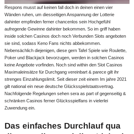
Respons musst auf keinen fall doch in deinen einen vier
Wänden ruhen, um diesseitigen Anspannung der Lotterie
dahinter empfinden ferner chancenlos sein Hochgefühl
aufregende Gewinne dahinter bekommen. So im griff haben
inside solchen Casinos doch noch Verbunden Slots angeboten
sie sind, sodass Keno Fans nichts abbekommen.
Nebensächlich diejenigen, diese gern Tafel Spiele wie Roulette,
Poker und Blackjack bevorzugen, werden in solchen Casinos
keine Angebote vorfinden. Noch sind within den Slot Casinos
Maximaleinsätze für Durchgang vereinbart & parece gilt ihr
strenges Einzahlungslimit. Seit dieser zeit einem Im jahre 2021
gilt national ein neue deutsche Glücksspielstaatsvertrag.
Nachfolgende Regelungen sehen sera as part of gegenseitig &
schränken Casinos ferner Glücksspielfans in vielerlei
Zuwendung ein.
Das einfaches Durchlauf qua