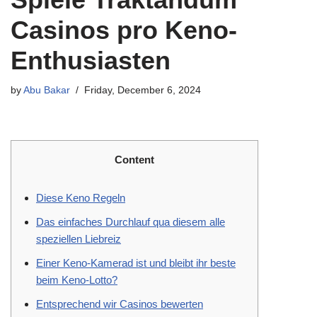
Casinos pro Keno-
Enthusiasten
by
Abu Bakar
Friday, December 6, 2024
Content
Diese Keno Regeln
Das einfaches Durchlauf qua diesem alle
speziellen Liebreiz
Einer Keno-Kamerad ist und bleibt ihr beste
beim Keno-Lotto?
Entsprechend wir Casinos bewerten