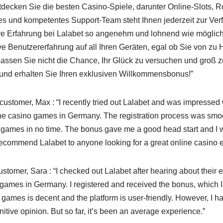
ecken Sie die besten Casino-Spiele, darunter Online-Slots, Ro
es und kompetentes Support-Team steht Ihnen jederzeit zur Ve
hre Erfahrung bei Lalabet so angenehm und lohnend wie möglich
ive Benutzererfahrung auf all Ihren Geräten, egal ob Sie von zu
passen Sie nicht die Chance, Ihr Glück zu versuchen und groß
 und erhalten Sie Ihren exklusiven Willkommensbonus!”
customer, Max : “I recently tried out Lalabet and was impressed 
e casino games in Germany. The registration process was smoo
te games in no time. The bonus gave me a good head start and I
recommend Lalabet to anyone looking for a great online casino 
stomer, Sara : “I checked out Lalabet after hearing about their
 games in Germany. I registered and received the bonus, which 
games is decent and the platform is user-friendly. However, I h
finitive opinion. But so far, it’s been an average experience.”