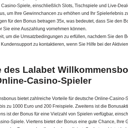
le Casino-Spiele, einschließlich Slots, Tischspiele und Live-Deal
us, um Ihre Gewinnchancen zu erhöhen und Ihr Spielerlebnis z
en für den Bonus betragen 35x, was bedeutet, dass Sie den B
or Sie eine Auszahlung vornehmen können.
eit, um die Umsatzbedingungen zu erfüllen, nachdem Sie den B
n Kundensupport zu kontaktieren, wenn Sie Hilfe bei der Aktivie
le des Lalabet Willkommensbo
nline-Casino-Spieler
bonus bietet zahlreiche Vorteile für deutsche Online-Casino-Sp
bis zu 1000 Euro und 200 Freispiele. Zweitens ist die Bonusakt
ens ist der Bonus für eine Vielzahl von Spielen verfügbar, einsch
sino-Spiele. Viertens bietet der Bonus eine gute Chance, Ihre