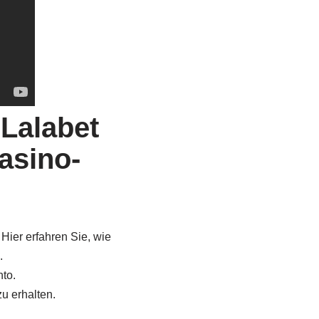
 Lalabet
asino-
ier erfahren Sie, wie
.
to.
 erhalten.