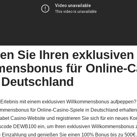
en Sie Ihren exklusiven
ensbonus für Online-C
n Deutschland
-Erlebnis mit einem exklusiven Willkommensbonus aufpeppen? H
ommensbonus für Online-Casino-Spiele in Deutschland erhalten
abet Casino-Website und registrieren Sie sich für ein neues Kon
scode DEWB100 ein, um Ihren exklusiven Willkommensbonus zu
te Einzahlung und genießen Sie einen 100% Bonus bis zu 500€.