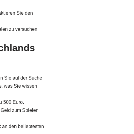
ktieren Sie den
elen zu versuchen.
chlands
n Sie auf der Suche
es, was Sie wissen
u 500 Euro.
hr Geld zum Spielen
k an den beliebtesten