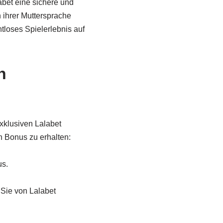
abet eine sichere und
ihrer Muttersprache
htloses Spielerlebnis auf
n
xklusiven Lalabet
n Bonus zu erhalten:
us.
 Sie von Lalabet