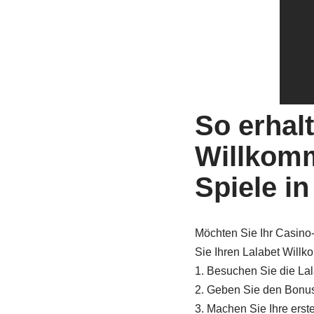
So erhalt
Willkomm
Spiele i
Möchten Sie Ihr Casino
Sie Ihren Lalabet Willk
1. Besuchen Sie die Lal
2. Geben Sie den Bonu
3. Machen Sie Ihre ers