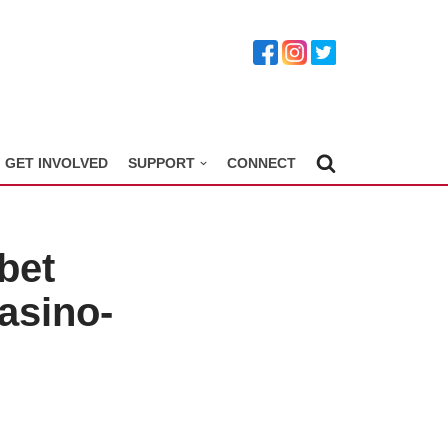
GET INVOLVED
SUPPORT
CONNECT
bet
asino-