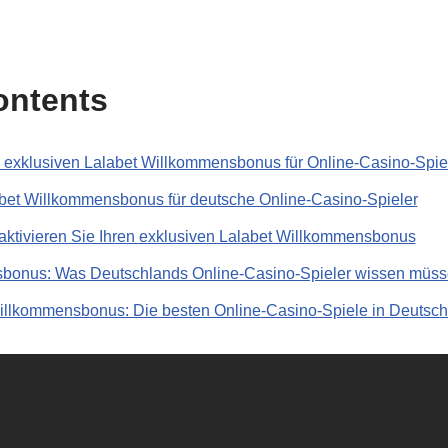
ontents
n exklusiven Lalabet Willkommensbonus für Online-Casino-Spie
abet Willkommensbonus für deutsche Online-Casino-Spieler
So aktivieren Sie Ihren exklusiven Lalabet Willkommensbonus
bonus: Was Deutschlands Online-Casino-Spieler wissen müs
Willkommensbonus: Die besten Online-Casino-Spiele in Deutsc