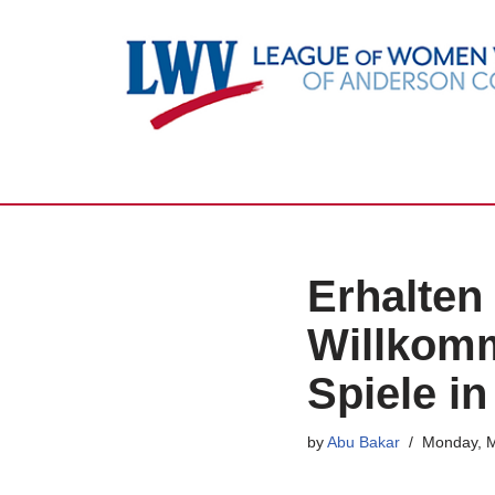
Skip
to
content
Erhalten
Willkomm
Spiele i
by
Abu Bakar
Monday, M