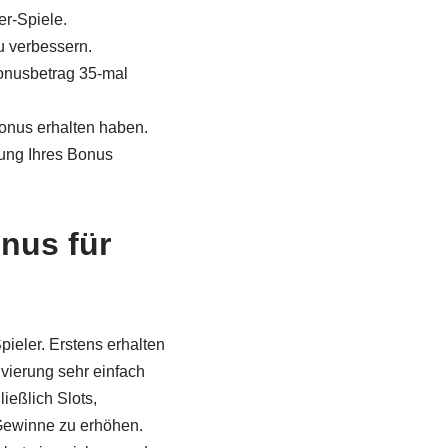
er-Spiele.
u verbessern.
onusbetrag 35-mal
onus erhalten haben.
rung Ihres Bonus
nus für
ieler. Erstens erhalten
ivierung sehr einfach
ließlich Slots,
 Gewinne zu erhöhen.