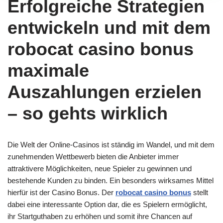
Erfolgreiche Strategien
entwickeln und mit dem
robocat casino bonus
maximale
Auszahlungen erzielen
– so gehts wirklich
Die Welt der Online-Casinos ist ständig im Wandel, und mit dem
zunehmenden Wettbewerb bieten die Anbieter immer
attraktivere Möglichkeiten, neue Spieler zu gewinnen und
bestehende Kunden zu binden. Ein besonders wirksames Mittel
hierfür ist der Casino Bonus. Der
robocat casino bonus
stellt
dabei eine interessante Option dar, die es Spielern ermöglicht,
ihr Startguthaben zu erhöhen und somit ihre Chancen auf