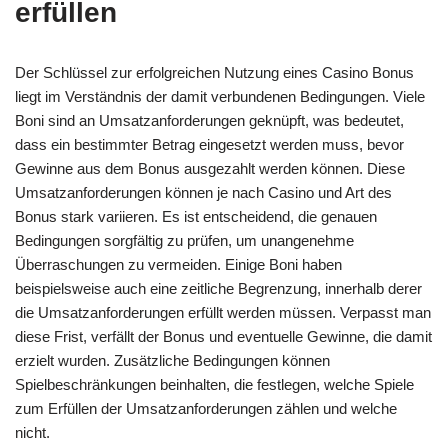
erfüllen
Der Schlüssel zur erfolgreichen Nutzung eines Casino Bonus
liegt im Verständnis der damit verbundenen Bedingungen. Viele
Boni sind an Umsatzanforderungen geknüpft, was bedeutet,
dass ein bestimmter Betrag eingesetzt werden muss, bevor
Gewinne aus dem Bonus ausgezahlt werden können. Diese
Umsatzanforderungen können je nach Casino und Art des
Bonus stark variieren. Es ist entscheidend, die genauen
Bedingungen sorgfältig zu prüfen, um unangenehme
Überraschungen zu vermeiden. Einige Boni haben
beispielsweise auch eine zeitliche Begrenzung, innerhalb derer
die Umsatzanforderungen erfüllt werden müssen. Verpasst man
diese Frist, verfällt der Bonus und eventuelle Gewinne, die damit
erzielt wurden. Zusätzliche Bedingungen können
Spielbeschränkungen beinhalten, die festlegen, welche Spiele
zum Erfüllen der Umsatzanforderungen zählen und welche
nicht.