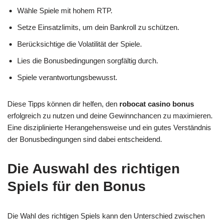
Wähle Spiele mit hohem RTP.
Setze Einsatzlimits, um dein Bankroll zu schützen.
Berücksichtige die Volatilität der Spiele.
Lies die Bonusbedingungen sorgfältig durch.
Spiele verantwortungsbewusst.
Diese Tipps können dir helfen, den
robocat casino bonus
erfolgreich zu nutzen und deine Gewinnchancen zu maximieren.
Eine disziplinierte Herangehensweise und ein gutes Verständnis
der Bonusbedingungen sind dabei entscheidend.
Die Auswahl des richtigen
Spiels für den Bonus
Die Wahl des richtigen Spiels kann den Unterschied zwischen