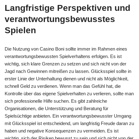
Langfristige Perspektiven und
verantwortungsbewusstes
Spielen
Die Nutzung von Casino Boni sollte immer im Rahmen eines
verantwortungsbewussten Spielverhaltens erfolgen. Es ist
wichtig, sich klare Grenzen zu setzen und sich nicht von der
Jagd nach Gewinnen mitreißen zu lassen. Glücksspiel sollte in
erster Linie der Unterhaltung dienen und nicht als Möglichkeit,
schnell Geld zu verdienen. Wenn man das Gefühl hat, die
Kontrolle über das eigene Spielverhalten zu verlieren, sollte man
sich professionelle Hilfe suchen. Es gibt zahlreiche
Organisationen, die Unterstützung und Beratung für
Spielsüchtige anbieten. Ein verantwortungsbewusster Umgang
mit Glücksspiel ist entscheidend, um langfristig Freude daran zu
haben und negative Konsequenzen zu vermeiden. Es ist
wichtig, sich der Risiken bewusst zu sein und sich nicht von der