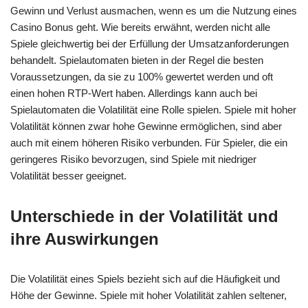
Gewinn und Verlust ausmachen, wenn es um die Nutzung eines
Casino Bonus geht. Wie bereits erwähnt, werden nicht alle
Spiele gleichwertig bei der Erfüllung der Umsatzanforderungen
behandelt. Spielautomaten bieten in der Regel die besten
Voraussetzungen, da sie zu 100% gewertet werden und oft
einen hohen RTP-Wert haben. Allerdings kann auch bei
Spielautomaten die Volatilität eine Rolle spielen. Spiele mit hoher
Volatilität können zwar hohe Gewinne ermöglichen, sind aber
auch mit einem höheren Risiko verbunden. Für Spieler, die ein
geringeres Risiko bevorzugen, sind Spiele mit niedriger
Volatilität besser geeignet.
Unterschiede in der Volatilität und
ihre Auswirkungen
Die Volatilität eines Spiels bezieht sich auf die Häufigkeit und
Höhe der Gewinne. Spiele mit hoher Volatilität zahlen seltener,