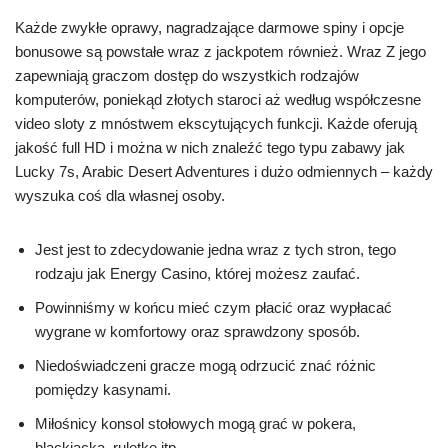
Każde zwykłe oprawy, nagradzające darmowe spiny i opcje
bonusowe są powstałe wraz z jackpotem również. Wraz Z jego
zapewniają graczom dostęp do wszystkich rodzajów
komputerów, poniekąd złotych staroci aż według współczesne
video sloty z mnóstwem ekscytujących funkcji. Każde oferują
jakość full HD i można w nich znaleźć tego typu zabawy jak
Lucky 7s, Arabic Desert Adventures i dużo odmiennych – każdy
wyszuka coś dla własnej osoby.
Jest jest to zdecydowanie jedna wraz z tych stron, tego
rodzaju jak Energy Casino, której możesz zaufać.
Powinniśmy w końcu mieć czym płacić oraz wypłacać
wygrane w komfortowy oraz sprawdzony sposób.
Niedoświadczeni gracze mogą odrzucić znać różnic
pomiędzy kasynami.
Miłośnicy konsol stołowych mogą grać w pokera,
blackjacka, ruletkę itp.