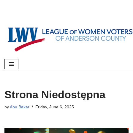
Skip
to
content
Strona Niedostępna
by
Abu Bakar
Friday, June 6, 2025