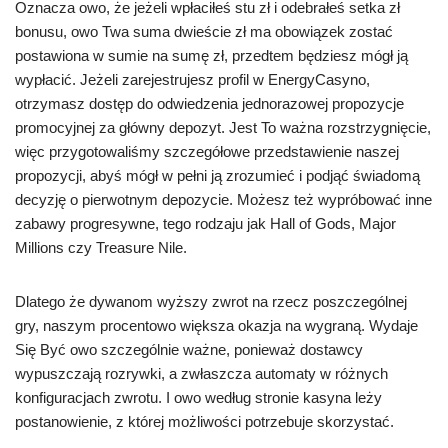
Oznacza owo, że jeżeli wpłaciłeś stu zł i odebrałeś setka zł
bonusu, owo Twa suma dwieście zł ma obowiązek zostać
postawiona w sumie na sumę zł, przedtem będziesz mógł ją
wypłacić. Jeżeli zarejestrujesz profil w EnergyCasyno,
otrzymasz dostęp do odwiedzenia jednorazowej propozycje
promocyjnej za główny depozyt. Jest To ważna rozstrzygnięcie,
więc przygotowaliśmy szczegółowe przedstawienie naszej
propozycji, abyś mógł w pełni ją zrozumieć i podjąć świadomą
decyzję o pierwotnym depozycie. Możesz też wypróbować inne
zabawy progresywne, tego rodzaju jak Hall of Gods, Major
Millions czy Treasure Nile.
Dlatego że dywanom wyższy zwrot na rzecz poszczególnej
gry, naszym procentowo większa okazja na wygraną. Wydaje
Się Być owo szczególnie ważne, ponieważ dostawcy
wypuszczają rozrywki, a zwłaszcza automaty w różnych
konfiguracjach zwrotu. I owo według stronie kasyna leży
postanowienie, z której możliwości potrzebuje skorzystać.