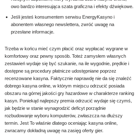
owo bardzo interesująca szata graficzna i efekty dźwiękowe.
Jeśli jesteś konsumentem serwisu EnergyKasyno i
abonentem własnego newslettera, zwróć uwagę na
przesłane informacje.
Trzeba w końcu mieć czym płacić oraz wypłacać wygrane w
komfortowy oraz pewny sposób. Toteż zamysłem własnych
zestawień wydaje się być szukanie, na ile wygodnie, prędkie i
dostępne są procedury płatnicze udostępniane poprzez
recenzowane kasyna. Faktycznie naprawdę nie da się znaleźć
dobrego kasyna online, w którym miejscu odrzucić posiada
obszaru na górnej jakości gry hazardowe w charakterze ranking
kasyn. Poniekąd najlepszy premia odrzucić wydaje się czymś,
jak będzie w stanie wynagrodzić deficyt porządnie
rozbudowanje wyboru komputerów, zwłaszcza na dłuższy
termin. Jest To właśnie dlatego oceniając kasyna online,
zwracamy dokładną uwagę na zasięg oferty gier.