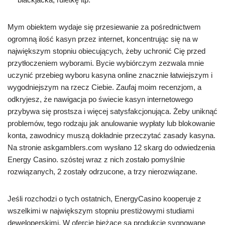
Mym obiektem wydaje się przesiewanie za pośrednictwem
ogromną ilość kasyn przez internet, koncentrując się na w
największym stopniu obiecujących, żeby uchronić Cię przed
przytłoczeniem wyborami. Bycie wybiórczym zezwala mnie
uczynić przebieg wyboru kasyna online znacznie łatwiejszym i
wygodniejszym na rzecz Ciebie. Zaufaj moim recenzjom, a
odkryjesz, że nawigacja po świecie kasyn internetowego
przybywa się prostsza i więcej satysfakcjonująca. Żeby uniknąć
problemów, tego rodzaju jak anulowanie wypłaty lub blokowanie
konta, zawodnicy muszą dokładnie przeczytać zasady kasyna.
Na stronie askgamblers.com wysłano 12 skarg do odwiedzenia
Energy Casino. szóstej wraz z nich zostało pomyślnie
rozwiązanych, 2 zostały odrzucone, a trzy nierozwiązane.
Jeśli rozchodzi o tych ostatnich, EnergyCasino kooperuje z
wszelkimi w największym stopniu prestiżowymi studiami
deweloperskimi. W ofercie bieżące są produkcje sygnowane