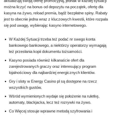
aktualizują swoją ofertę promocyjną, jednak w każdej sytuacji
można liczyć na bonus od depozytu na początek, ofertę dla
kasyna na żywo, reload premia, bądź bezpłatne spiny. Rabaty
jest to obecnie jedna wraz z kluczowych kwestii, które rozpala
się pod uwagę, wybierając kasyno internetowego.
W Każdej Sytuacji trzeba też podać nr swego konta
bankowego bankowego, a niektórzy operatorzy wymagają
też przesłania kopii dokumentu tożsamości.
Kasyno posiada również kilkanaście ofert dla
zarejestrowanych graczy oraz interesujący program
lojalnościowy dla najbardziej energicznych klientów.
Gry i sloty w Energy Casino pl są dostępne na rzecz
wszystkich gustów.
Wśród wymienionych wydaje się położenie na ruletkę,
automaty, blackjacka, lecz też rozrywki na żywo.
Co Więcej stosuje wprawne metodą szyfrowania i