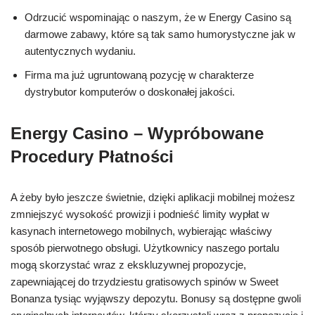
Odrzucić wspominając o naszym, że w Energy Casino są
darmowe zabawy, które są tak samo humorystyczne jak w
autentycznych wydaniu.
Firma ma już ugruntowaną pozycję w charakterze
dystrybutor komputerów o doskonałej jakości.
Energy Casino – Wypróbowane
Procedury Płatności
A żeby było jeszcze świetnie, dzięki aplikacji mobilnej możesz
zmniejszyć wysokość prowizji i podnieść limity wypłat w
kasynach internetowego mobilnych, wybierając właściwy
sposób pierwotnego obsługi. Użytkownicy naszego portalu
mogą skorzystać wraz z ekskluzywnej propozycje,
zapewniającej do trzydziestu gratisowych spinów w Sweet
Bonanza tysiąc wyjąwszy depozytu. Bonusy są dostępne gwoli