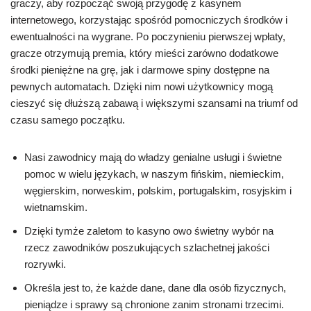
graczy, aby rozpocząć swoją przygodę z kasynem
internetowego, korzystając spośród pomocniczych środków i
ewentualności na wygrane. Po poczynieniu pierwszej wpłaty,
gracze otrzymują premia, który mieści zarówno dodatkowe
środki pieniężne na grę, jak i darmowe spiny dostępne na
pewnych automatach. Dzięki nim nowi użytkownicy mogą
cieszyć się dłuższą zabawą i większymi szansami na triumf od
czasu samego początku.
Nasi zawodnicy mają do władzy genialne usługi i świetne
pomoc w wielu językach, w naszym fińskim, niemieckim,
węgierskim, norweskim, polskim, portugalskim, rosyjskim i
wietnamskim.
Dzięki tymże zaletom to kasyno owo świetny wybór na
rzecz zawodników poszukujących szlachetnej jakości
rozrywki.
Określa jest to, że każde dane, dane dla osób fizycznych,
pieniądze i sprawy są chronione zanim stronami trzecimi.