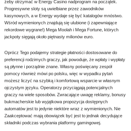
żeby otrzymać w Energy Casino nadprogram na początek.
Progresywne sloty są uwielbiane przez zawodników
kasynowych, a w Energy wydaje się być katalogów mnóstwo.
Wśród wymienionych znajdują się ulubione (i zapewniające
rekordowe wygrane!) Mega Moolah i Mega Fortune, których
jackpoty sięgają około piętnasty milionów euro.
Oprócz Tego podajemy strategie płatności dostosowane do
preferencji rodzimych graczy, jak powoduje, że wpłaty i wypłaty
są płynne i porządnie znane. Własny poświęcany zespół
pomocy również mówi po polsku, więc w wypadku pytań
możesz liczyć na szybką i komfortową wsparcie w własnym
ojczystym języku. Operatorzy przyciągają potencjalnych
graczy na wiele sposobów. Zwracające uwagę reklamy, bonusy
bukmacherskie lub wyjątkowa propozycja dostępnych
automatów jest to jedynie niektóre wraz z wymienionych. Nie
Zaakceptować mają obowiązek być jest to jednak decydujące
składniki podczas wybrania platformy gamingowej.