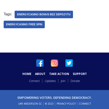
Tags:
ENERGYCASINO BONUS BEZ DEPOZYTU
ENERGYCASINO FREE SPIN
HOME
ABOUT
TAKE ACTION
SUPPORT
Connect
Updates
Join
Donate
EMPOWERING VOTERS. DEFENDING DEMOCRACY.
LWV ANDERSON SC
© 2023
PRIVACY POLICY
CONNECT