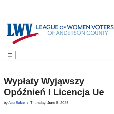
Skip
to
content
Wypłaty Wyjąwszy
Opóźnień I Licencja Ue
by
Abu Bakar
Thursday, June 5, 2025