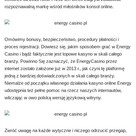
rozpoznawalną markę wśród miłośników konsol online.
Omówimy bonusy, bezpieczeństwo, procedury płatności i
proces rejestracji. Dowiesz się, jakim sposobem grać w Energy
Casino i bądź faktycznie jest topowe kasyno w skali całego
branży. Powinno Się zaznaczyć, że EnergyCasino przez
internet zostało założone już w 2013 r., jak czyni tę platformę
jedną z bardziej doświadczonych w skali całego branży.
Niemalże od początku własnego działania kasyno online Energy
udostępnia też pełne pomoc na rzecz naszych internautów,
wliczając w owo polską wersję językową witryny.
Zwróć uwagę na każde wytyczne i niczego odrzucić przegap,