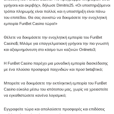
γρήγora και ακριβής», δήλωσε Dimitris25. «Οι υποστηριζόμενοι
τρόποι πληρωμής είναι πολλοί, και η υποστήριξη είναι πάνω
του επιπέδου. Θα σας συνιστώ να δοκιμάσετε την ενοχλητική
εμπειρία FunBet Casino τώρα!»
Θέλετε να δοκιμάσετε την ενοχλητική εμπειρία του FunBet
Casino$; Μιλάμε για επαγγελματιακή γρήγora την πιο γνωστή
και αξιομνημόνευτη στο κόσμο των καζινών Onlineto3;
Η FunBet Casino παρέχει μια μοναδική εμπειρία διασκέδασης
με ένα πλούσιο προσφορά παιχνιδιών και προσ betaβτικά;
Μπορείτε να δοκιμάσετε την εκπληκτική εμπειρία του FunBet
Casino εύκολα μέσω του ιστότοπου μας, χωρίς να χρειαστείτε
να εγκαθιστώσετε κανένα λογισμικό;
Εγγραφείτε τώρα και απολαύσετε προσφορές και επιδόσεις