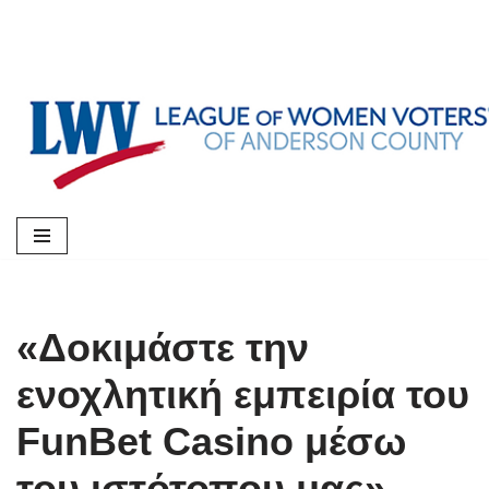
Skip
to
content
«Δοκιμάστε την
ενοχλητική εμπειρία του
FunBet Casino μέσω
του ιστότοπου μας»