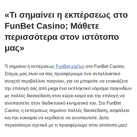
«Τι σημαίνει η εκπέρσεως στο
FunBet Casino; Μάθετε
περισσότερα στον ιστότοπο
μας»
Τι σημαίνει η εκπέρσεως
FunBet καζίνο
στο FunBet Casino;
Στόχος μας είναι να σας προσφέρουμε ένα ανταλλακτικό
ανοιχτό περιβάλλον παιγνίου, για να μπορείτε να ενοικιάζετε
την επιλογή σας από μega ένα εκπληκτικό νόμισμα παιγνιδίων
με πολλές διασκέδαση στον κύριο καιρό και την επιλογή να
αναπαυτείτε στον διαδικτυακό κινηματικό του. Στο FunBet
Casino, η εκπέρσεως σημαίνει πολλές διασκέδαση, ασφάλεια
και την ευκαιρία να κερδίσετε να αναπαυτείτε. Δείτε
περισσότερα σχετικά με τι προσφέρουμε στον ιστότοπό μας!