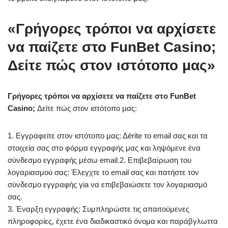
«Γρήγορες τρόποι να αρχίσετε
να παίζετε στο FunBet Casino;
Δείτε πώς στον ιστότοπο μας»
Γρήγορες τρόποι να αρχίσετε να παίζετε στο FunBet
Casino;
Δείτε πώς στον ιστότοπο μας:
1. Εγγραφείτε στον ιστότοπο μας: Δérite το email σας και τα
στοιχεία σας στο φόρμα εγγραφής μας και ληψόμενε ένα
σύνδεσμο εγγραφής μέσω email.2. Επιβεβαíρωση του
λογαριασμού σας: Έλεγχτε το email σας και πατήστε τον
σύνδεσμο εγγραφής γia να επιβεβαιώσετε τον λογαριασμό
σας.
3. Έναρξη εγγραφής: Συμπληρώστε τις απαιτούμενες
πληροφορίες, έχετε ένα διαδικαστικό όνομα και παράβγλωττα