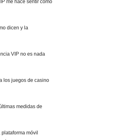
VIP me hace sentir como
mo dicen y la
encia VIP no es nada
 los juegos de casino
últimas medidas de
 plataforma móvil