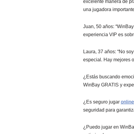
excelente manera de pra
una jugadora importante
Juan, 50 años: “WinBay
experiencia VIP es sobr
Laura, 37 años: “No soy
especial. Hay mejores o
¿Estás buscando emocio
WinBay GRATIS y experi
¿Es seguro jugar
online
seguridad para garantiz
¿Puedo jugar en WinBay