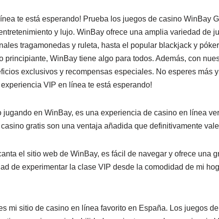
 línea te está esperando! Prueba los juegos de casino WinBay
ntretenimiento y lujo. WinBay ofrece una amplia variedad de j
onales tragamonedas y ruleta, hasta el popular blackjack y póke
 principiante, WinBay tiene algo para todos. Además, con nues
eficios exclusivos y recompensas especiales. No esperes más y
xperiencia VIP en línea te está esperando!
to jugando en WinBay, es una experiencia de casino en línea v
casino gratis son una ventaja añadida que definitivamente vale
anta el sitio web de WinBay, es fácil de navegar y ofrece una 
idad de experimentar la clase VIP desde la comodidad de mi ho
s mi sitio de casino en línea favorito en España. Los juegos de