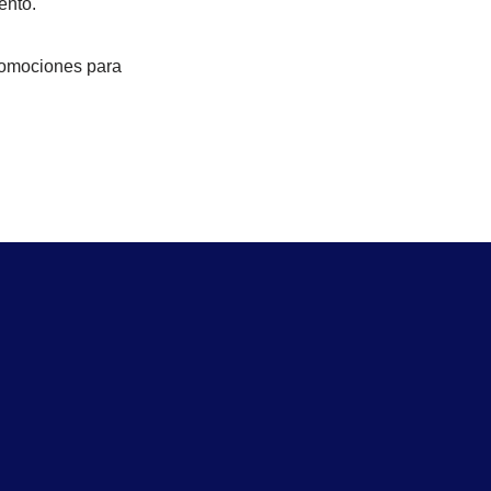
ento.
romociones para