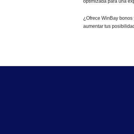
optimizada para una exp
¿Ofrece WinBay bonos y
aumentar tus posibilida