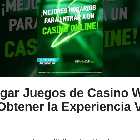
gar Juegos de Casino 
 Obtener la Experiencia 