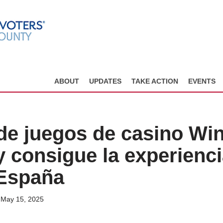
ABOUT
UPDATES
TAKE ACTION
EVENTS
 de juegos de casino Wi
 consigue la experienci
 España
 May 15, 2025