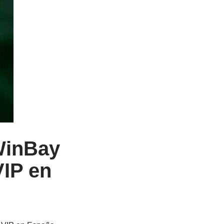
WinBay
VIP en