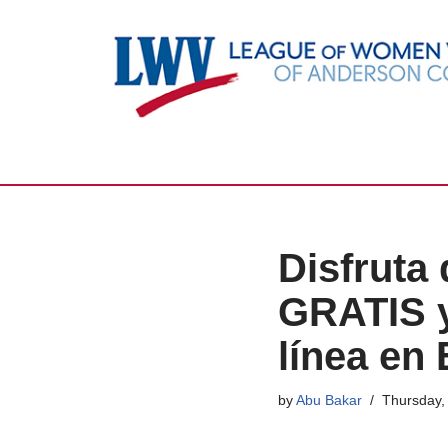
Skip
to
content
Disfruta
GRATIS y
línea en
by
Abu Bakar
Thursday,