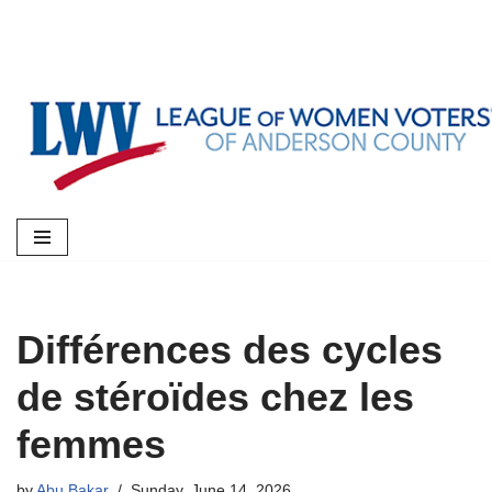
Skip
to
content
Différences des cycles
de stéroïdes chez les
femmes
by
Abu Bakar
Sunday, June 14, 2026