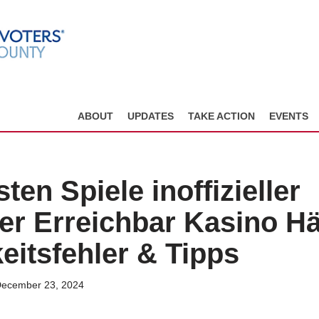
ABOUT
UPDATES
TAKE ACTION
EVENTS
ten Spiele inoffizieller
ter Erreichbar Kasino H
eitsfehler & Tipps
ecember 23, 2024