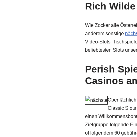
Rich Wilde
Wie Zocker alle Österr
anderem sonstige
näch
Video-Slots, Tischspiel
beliebtesten Slots unser
Perish Spi
Casinos am
Oberflächlich
Classic Slots
einen Willkommensbonus 
Zielgruppe folgende Ei
of folgendem 60 gebühre