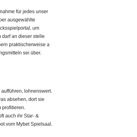
nahme für jedes unser
über ausgewählte
cksspielportal, um
arf an dieser stelle
ern praktischerweise a
gsmitteln sei über.
 aufführen, lohnenswert.
as absehen, dort sie
rofitieren.
 auch ihr Star- &
bot vom Mybet Spielsaal.