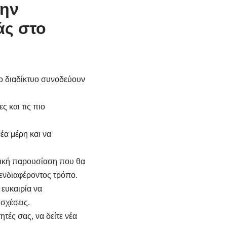
την
άς στο
το διαδίκτυο συνοδεύουν
ς και τις πιο
έα μέρη και να
εσική παρουσίαση που θα
ι ενδιαφέροντος τρόπο.
 ευκαιρία να
σχέσεις.
ητές σας, να δείτε νέα