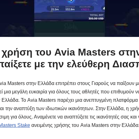
 χρήση του Avia Masters στη
παίξετε με την ελεύθερη Δια
via Masters στην Ελλάδα επιτρέπει στους Γιαρούς να παίξουν μ
ί μια μεγάλη ευκαιρία για όλους τους αθλητές που επιθυμούν 
 Ελλάδα. Το Avia Masters παρέχει μια ανεπτυγμένη πλατφόρμα γ
και την αναπτύξη των ιδιωτικών ικανότητων. Στην Ελλάδα, η χρ
έσιμη για όλους. Αναμένετε να αναπτύξετε τις ικανότητές σας κα
Masters Stake
ανειμένης χρήσης του Avia Masters στην Ελλάδα