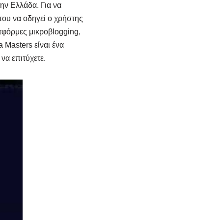
την Ελλάδα. Για να
που να οδηγεί ο χρήστης
τφόρμες μικροβlogging,
 Masters είναι ένα
να επιτύχετε.