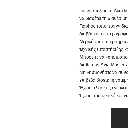
Για να παίξετε το Avia 
να διαθέτει τη διαθέσιμ
Γιαρhoς τοποι παιγνιδι
διαβάσετε τις περιγραφ
Μερικά από τα κριτήρια 
τεχνικής υποστήριξης κ
Μπορείτε να χρησιμοποι
διαθέτουν Avia Masters
Μη λησμονήστε να συνδε
επιβεβαιώσετε τη νόμιμ
Έχετε πλέον τις ενέργει
Έχετε προσεκτικά και να