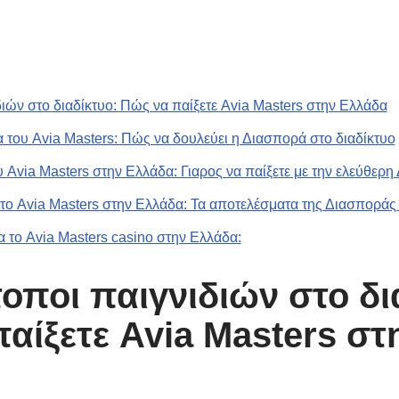
διών στο διαδίκτυο: Πώς να παίξετε Avia Masters στην Ελλάδα
 του Avia Masters: Πώς να δουλεύει η Διασπορά στο διαδίκτυο
 Avia Masters στην Ελλάδα: Γιαρος να παίξετε με την ελεύθερ
 το Avia Masters στην Ελλάδα: Τα αποτελέσματα της Διασποράς 
 το Avia Masters casino στην Ελλάδα:
τοποι παιγνιδιών στο δι
αίξετε Avia Masters στ