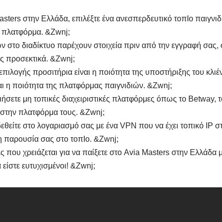
Masters στην Ελλάδα, επιλέξτε ένα ανεσπερδευτικό τοπIo παιγνι
η πλατφόρμα. &Zwnj;
ών στο διαδίκτυο παρέχουν στοιχεία πριν από την εγγραφή σας,
ές προσεκτικά. &Zwnj;
επιλογής προσιτήρια είναι η ποιότητα της υποστήριξης του κλιέν
αι η ποιότητα της πλατφόρμας παιγνιδιών. &Zwnj;
ήσετε μη τοπικές διαχειριστικές πλατφόρμες όπως το Betway, τ
 στην πλατφόρμα τους. &Zwnj;
θείτε στο λογαριασμό σας με ένα VPN που να έχει τοπικό IP στ
η παρουσία σας στο τοπIo. &Zwnj;
ες που χρειάζεται για να παίξετε στο Avia Masters στην Ελλάδα 
 είστε ευτυχισμένοι! &Zwnj;