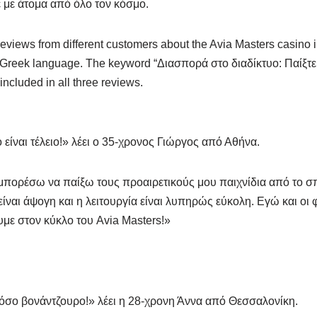
ε με άτομα από όλο τον κόσμο.
reviews from different customers about the Avia Masters casino i
 Greek language. The keyword “Διασπορά στο διαδίκτυο: Παίξτε
ncluded in all three reviews.
 είναι τέλειο!» λέει ο 35-χρονος Γιώργος από Αθήνα.
πορέσω να παίξω τους προαιρετικούς μου παιχνίδια από το σπί
ίναι άψογη και η λειτουργία είναι λυπηρώς εύκολη. Εγώ και οι 
με στον κύκλο του Avia Masters!»
 τόσο βονάντζουρο!» λέει η 28-χρονη Άννα από Θεσσαλονίκη.