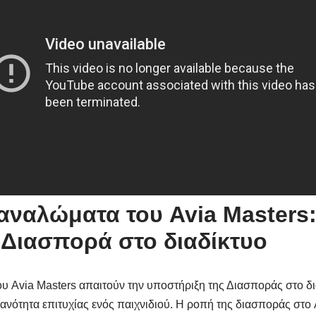
αναλώματα του Avia Masters
 Διασπορά στο διαδίκτυο
υ Avia Masters απαιτούν την υποστήριξη της Διασποράς στο δι
νότητα επιτυχίας ενός παιχνιδιού. Η ροπή της διασποράς στο A