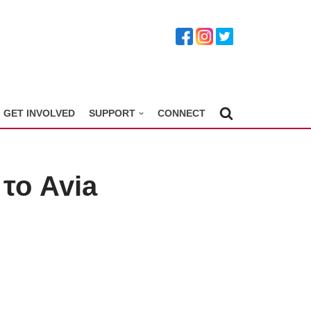
GET INVOLVED
SUPPORT
CONNECT
το Avia