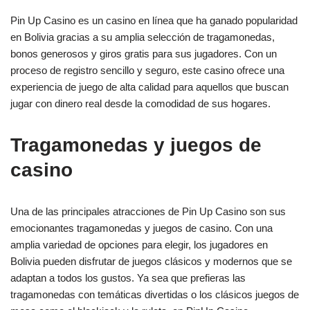
Pin Up Casino es un casino en línea que ha ganado popularidad
en Bolivia gracias a su amplia selección de tragamonedas,
bonos generosos y giros gratis para sus jugadores. Con un
proceso de registro sencillo y seguro, este casino ofrece una
experiencia de juego de alta calidad para aquellos que buscan
jugar con dinero real desde la comodidad de sus hogares.
Tragamonedas y juegos de
casino
Una de las principales atracciones de Pin Up Casino son sus
emocionantes tragamonedas y juegos de casino. Con una
amplia variedad de opciones para elegir, los jugadores en
Bolivia pueden disfrutar de juegos clásicos y modernos que se
adaptan a todos los gustos. Ya sea que prefieras las
tragamonedas con temáticas divertidas o los clásicos juegos de