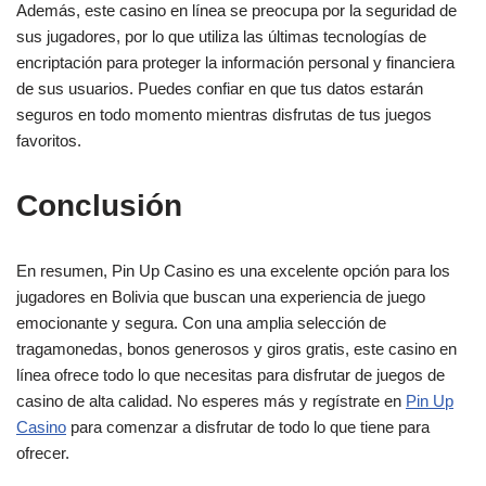
Además, este casino en línea se preocupa por la seguridad de
sus jugadores, por lo que utiliza las últimas tecnologías de
encriptación para proteger la información personal y financiera
de sus usuarios. Puedes confiar en que tus datos estarán
seguros en todo momento mientras disfrutas de tus juegos
favoritos.
Conclusión
En resumen, Pin Up Casino es una excelente opción para los
jugadores en Bolivia que buscan una experiencia de juego
emocionante y segura. Con una amplia selección de
tragamonedas, bonos generosos y giros gratis, este casino en
línea ofrece todo lo que necesitas para disfrutar de juegos de
casino de alta calidad. No esperes más y regístrate en
Pin Up
Casino
para comenzar a disfrutar de todo lo que tiene para
ofrecer.