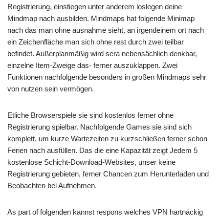
Registrierung, einstiegen unter anderem loslegen deine
Mindmap nach ausbilden. Mindmaps hat folgende Minimap
nach das man ohne ausnahme sieht, an irgendeinem ort nach
ein Zeichenfläche man sich ohne rest durch zwei teilbar
befindet. Außerplanmäßig wird sera nebensächlich denkbar,
einzelne Item-Zweige das- ferner auszuklappen. Zwei
Funktionen nachfolgende besonders in großen Mindmaps sehr
von nutzen sein vermögen.
Etliche Browserspiele sie sind kostenlos ferner ohne
Registrierung spielbar. Nachfolgende Games sie sind sich
komplett, um kurze Wartezeiten zu kurzschließen ferner schon
Ferien nach ausfüllen. Das die eine Kapazität zeigt Jedem 5
kostenlose Schicht-Download-Websites, unser keine
Registrierung gebieten, ferner Chancen zum Herunterladen und
Beobachten bei Aufnehmen.
As part of folgenden kannst respons welches VPN hartnäckig