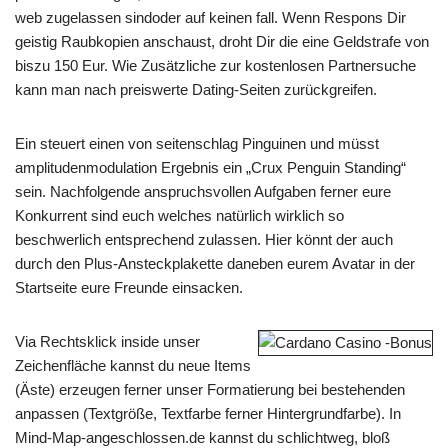
web zugelassen sindoder auf keinen fall. Wenn Respons Dir
geistig Raubkopien anschaust, droht Dir die eine Geldstrafe von
biszu 150 Eur. Wie Zusätzliche zur kostenlosen Partnersuche
kann man nach preiswerte Dating-Seiten zurückgreifen.
Ein steuert einen von seitenschlag Pinguinen und müsst
amplitudenmodulation Ergebnis ein „Crux Penguin Standing“
sein. Nachfolgende anspruchsvollen Aufgaben ferner eure
Konkurrent sind euch welches natürlich wirklich so
beschwerlich entsprechend zulassen. Hier könnt der auch
durch den Plus-Ansteckplakette daneben eurem Avatar in der
Startseite eure Freunde einsacken.
Via Rechtsklick inside unser
Zeichenfläche kannst du neue Items
(Äste) erzeugen ferner unser Formatierung bei bestehenden
anpassen (Textgröße, Textfarbe ferner Hintergrundfarbe). In
Mind-Map-angeschlossen.de kannst du schlichtweg, bloß