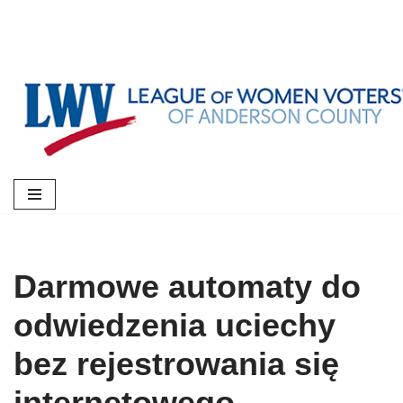
Skip
to
content
Darmowe automaty do
odwiedzenia uciechy
bez rejestrowania się
internetowego