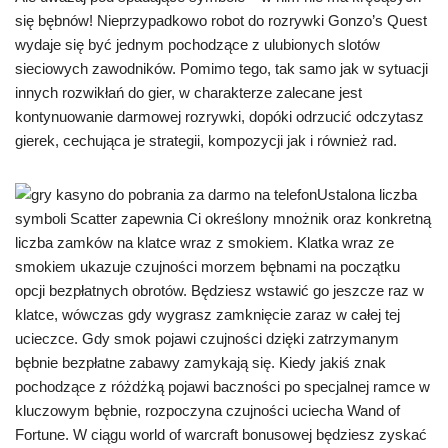
się bębnów! Nieprzypadkowo robot do rozrywki Gonzo’s Quest
wydaje się być jednym pochodzące z ulubionych slotów
sieciowych zawodników. Pomimo tego, tak samo jak w sytuacji
innych rozwikłań do gier, w charakterze zalecane jest
kontynuowanie darmowej rozrywki, dopóki odrzucić odczytasz
gierek, cechująca je strategii, kompozycji jak i również rad.
Ustalona liczba
symboli Scatter zapewnia Ci określony mnożnik oraz konkretną
liczba zamków na klatce wraz z smokiem. Klatka wraz ze
smokiem ukazuje czujności morzem bębnami na początku
opcji bezpłatnych obrotów. Będziesz wstawić go jeszcze raz w
klatce, wówczas gdy wygrasz zamknięcie zaraz w całej tej
ucieczce. Gdy smok pojawi czujności dzięki zatrzymanym
bębnie bezpłatne zabawy zamykają się. Kiedy jakiś znak
pochodzące z różdżką pojawi baczności po specjalnej ramce w
kluczowym bębnie, rozpoczyna czujności uciecha Wand of
Fortune. W ciągu world of warcraft bonusowej będziesz zyskać