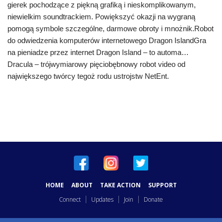
gierek pochodzące z piękną grafiką i nieskomplikowanym,
niewielkim soundtrackiem. Powiększyć okazji na wygraną
pomogą symbole szczególne, darmowe obroty i mnożnik.Robot
do odwiedzenia komputerów internetowego Dragon IslandGra
na pieniadze przez internet Dragon Island – to automa…
Dracula – trójwymiarowy pięciobębnowy robot video od
największego twórcy tegoż rodu ustrojstw NetEnt.
HOME
ABOUT
TAKE ACTION
SUPPORT
Connect
Updates
Join
Donate