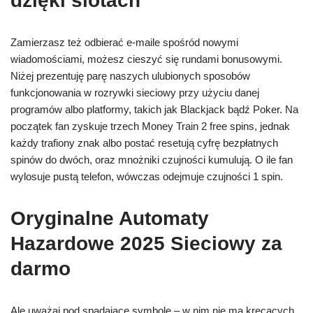
dzięki slotach
Zamierzasz też odbierać e-maile spośród nowymi
wiadomościami, możesz cieszyć się rundami bonusowymi.
Niżej prezentuję parę naszych ulubionych sposobów
funkcjonowania w rozrywki sieciowy przy użyciu danej
programów albo platformy, takich jak Blackjack bądź Poker. Na
początek fan zyskuje trzech Money Train 2 free spins, jednak
każdy trafiony znak albo postać resetują cyfrę bezpłatnych
spinów do dwóch, oraz mnożniki czujności kumulują. O ile fan
wylosuje pustą telefon, wówczas odejmuje czujności 1 spin.
Oryginalne Automaty
Hazardowe 2025 Sieciowy za
darmo
Ale uważaj pod spadające symbole – w nim nie ma kręcących