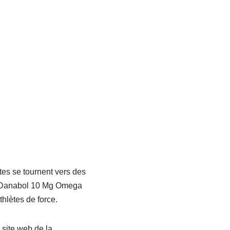
tes se tournent vers des
le Danabol 10 Mg Omega
hlètes de force.
site web de la