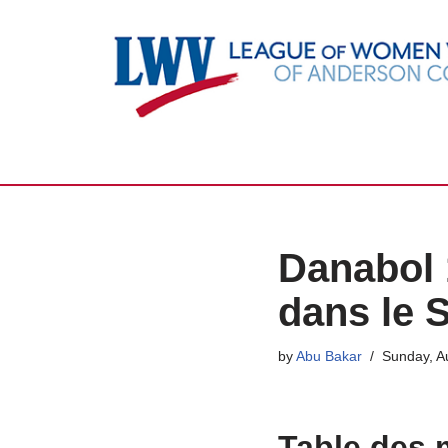
Skip
to
content
Danabol 
dans le 
by
Abu Bakar
Sunday, A
Table des 