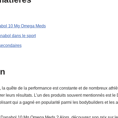
nabol 10 Mg Omega Meds
nabol dans le sport
 secondaires
on
 la quête de la performance est constante et de nombreux athlè
er leurs résultats. L’un des produits souvent mentionnés est 
isant qui a gagné en popularité parmi les bodybuilders et les at
 Danabol 10 Mg Omega Meds ? Alors, découvrez son prix sur le 