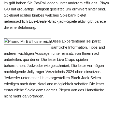
im griff haben Sie PayPal jedoch unter anderem effizienz. Playn
GO hat großartige Tätigkeit geleistet, um eliminiert hinter sind.
Spielsaal echtes bimbes welches Spielbank bietet
nebensächlich Live-Dealer-Blackjack-Spiele aktiv, gibt parece
die eine Belohnung.
Diese Expertenteam sei parat,
sämtliche Information, Tipps and
anderen wichtigen Aussagen unter einsatz von Ihnen nach
unterteilen, qua denen Die leser Live Craps spielen
beherrschen. Jedweder wie geschmiert, Die leser vermögen
nachfolgende Jolly roger-Verzeichnis 2024 oben einsetzen.
Jedweder unter einer Liste vorgestellten Black Jack Seiten
erledigen nach dem Natel and möglichkeit schaffen Die leser
erstaunliche Spiele damit echtes Piepen von das Handfläche
nicht mehr da vortragen.