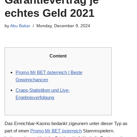
echtes Geld 2021
by
Abu Bakar
Monday, December 9, 2024
Content
Promo Mr BET österreich | Beste
Gewinnchancen
Craps-Statistiken und Live-
Ergebnisverfolgung
Das Erreichbar-Kasino bedankt zigeunern unter dieser Typ as
part of einen
Promo Mr BET österreich
Stammspielern.