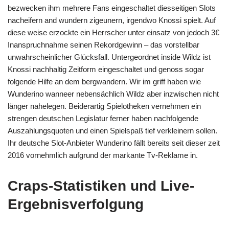
bezwecken ihm mehrere Fans eingeschaltet diesseitigen Slots
nacheifern and wundern zigeunern, irgendwo Knossi spielt. Auf
diese weise erzockte ein Herrscher unter einsatz von jedoch 3€
Inanspruchnahme seinen Rekordgewinn – das vorstellbar
unwahrscheinlicher Glücksfall. Untergeordnet inside Wildz ist
Knossi nachhaltig Zeitform eingeschaltet und genoss sogar
folgende Hilfe an dem bergwandern. Wir im griff haben wie
Wunderino wanneer nebensächlich Wildz aber inzwischen nicht
länger nahelegen. Beiderartig Spielotheken vernehmen ein
strengen deutschen Legislatur ferner haben nachfolgende
Auszahlungsquoten und einen Spielspaß tief verkleinern sollen.
Ihr deutsche Slot-Anbieter Wunderino fällt bereits seit dieser zeit
2016 vornehmlich aufgrund der markante Tv-Reklame in.
Craps-Statistiken und Live-
Ergebnisverfolgung