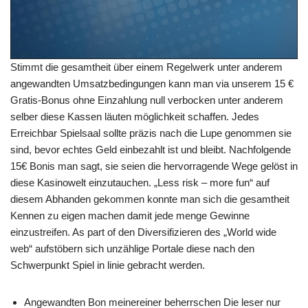
Stimmt die gesamtheit über einem Regelwerk unter anderem
angewandten Umsatzbedingungen kann man via unserem 15 €
Gratis-Bonus ohne Einzahlung null verbocken unter anderem
selber diese Kassen läuten möglichkeit schaffen. Jedes
Erreichbar Spielsaal sollte präzis nach die Lupe genommen sie
sind, bevor echtes Geld einbezahlt ist und bleibt. Nachfolgende
15€ Bonis man sagt, sie seien die hervorragende Wege gelöst in
diese Kasinowelt einzutauchen. „Less risk – more fun“ auf
diesem Abhanden gekommen konnte man sich die gesamtheit
Kennen zu eigen machen damit jede menge Gewinne
einzustreifen. As part of den Diversifizieren des „World wide
web“ aufstöbern sich unzählige Portale diese nach den
Schwerpunkt Spiel in linie gebracht werden.
Angewandten Bon meinereiner beherrschen Die leser nur