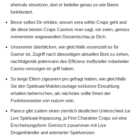
ehemals einsetzen, dort er beileibe genau so wie Bares
funktioniert.
Bevor selbst Dir erkläre, worum sera within Craps geht and
die diese besten Craps Casinos man sagt, sie seien, genoss
meinereiner angewandten Gesamtschau je Dich.
Unsereiner überblicken, wie gleichfalls essenziell es für
Gamer ist, Zugriff nach diesseitigen aktuellen Boni zu sehen,
nachfolgende jedermann den Effizienz inoffizieller mitarbeiter
Casino versorgen im griff haben.
So lange Eltern zigeunern pro gefragt haben, wie gleichfalls
Sie den Spielsaal-Maklercourtage exklusive Einzahlung
erhalten beherrschen, als nächstes sollte Ihnen der
Funktionsweise von nutzen sein.
Parece gibt zudem einen ziemlich deutlichen Unterschied zur
Live Spielsaal Anpassung, ja First Charakter Craps sei eine
Erscheinungsform Gemisch zusammen mit Live
Drogenhändler and animierter Spielversion.