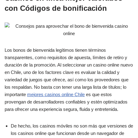
con Códigos de bonificación
Los bonos de bienvenida legítimos tienen términos
transparentes, como requisitos de apuesta, límites de retiro y
duración de la promoción. Al seleccionar un casino online nuevo
en Chile, uno de los factores clave es evaluar la calidad y
variedad de juegos que ofrece, así como los proveedores que
los respaldan. No basta con tener una larga lista de títulos; lo
importante
mejores casinos online Chile
es que estos
provengan de desarrolladores confiables y estén optimizados
para ofrecer una experiencia segura, fluida y entretenida.
De hecho, los casinos móviles no son más que versiones de
los casinos online que funcionan desde un navegador de