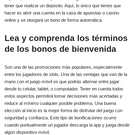
tener que realizar un depósito. Aquí, lo único que tienes que
hacer es abrir una cuenta en la casa de apuestas o casino
online y se otorgará un bono de forma automática.
Lea y comprenda los términos
de los bonos de bienvenida
Son una de las promociones más populares, especialmente
entre los jugadores de slots. Una de las ventajas que van de la
mano con el juego móvil es que podrás alternar entre jugar
desde tu celular, tablet, o computador. Tener en cuenta todos
estos aspectos permitirá tomar decisiones más acertadas y
reducir al mínimo cualquier posible problema. Una buena
elección al inicio es la mejor forma de disfrutar del juego con
seguridad y confianza. Este tipo de bonificaciones ocurre
cuando puntualmente un jugador descarga la app y juega desde
algún dispositivo móvil.