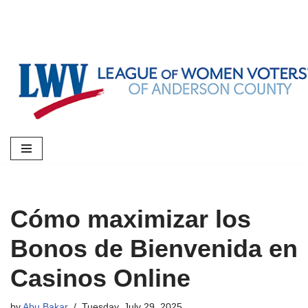
Skip
to
content
Cómo maximizar los
Bonos de Bienvenida en
Casinos Online
by
Abu Bakar
Tuesday, July 29, 2025