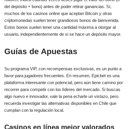
del depósito + bono) antes de poder retirar ganancias. Sí,
muchos de los casinos online que aceptan Bitcoin y otras
criptomonedas suelen tener grandiosos bonos de bienvenida.
Estos bonos suelen tener una cantidad máxima a otorgar al
usuario, independientemente de si se hace un depósito mayor.
Guías de Apuestas
Su programa VIP, con recompensas exclusivas, es un punto a
favor para jugadores frecuentes. En resumen, Epicbet es una
plataforma interesante con potencial, pero aún tiene camino por
recorrer para competir con los líderes del mercado. Si buscas
algo nuevo e innovador, vale la pena echarle un vistazo, pero
recuerda investigar las alternativas disponibles en Chile que
cumplan con la regulación local.
Casinos en línea mejor valorados