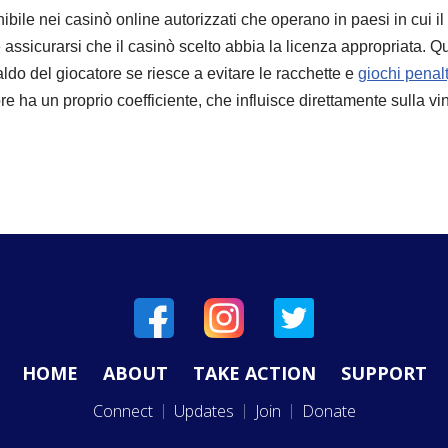
ibile nei casinò online autorizzati che operano in paesi in cui i
assicurarsi che il casinò scelto abbia la licenza appropriata. Que
do del giocatore se riesce a evitare le racchette e
giochi penal
e ha un proprio coefficiente, che influisce direttamente sulla vinc
HOME
ABOUT
TAKE ACTION
SUPPORT
Connect
Updates
Join
Donate