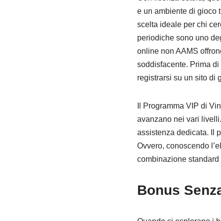
e un ambiente di gioco t
scelta ideale per chi ce
periodiche sono uno degli
online non AAMS offrono 
soddisfacente. Prima di 
registrarsi su un sito di 
Il Programma VIP di Vin
avanzano nei vari livelli
assistenza dedicata. Il 
Ovvero, conoscendo l’el
combinazione standard c
Bonus Senza