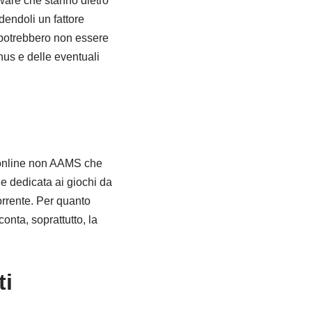
tware che stanno dietro
ndendoli un fattore
o potrebbero non essere
nus e delle eventuali
o online non AAMS che
ne dedicata ai giochi da
orrente. Per quanto
onta, soprattutto, la
ti