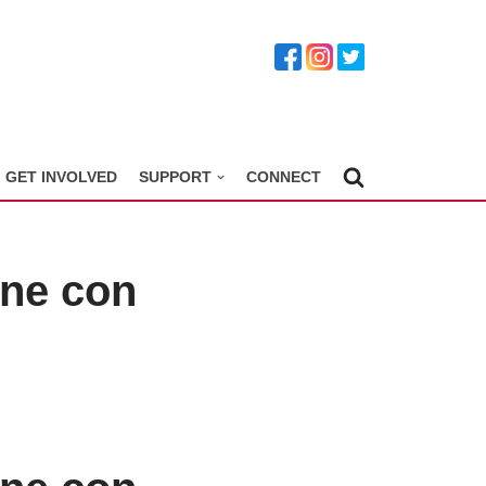
GET INVOLVED
SUPPORT
CONNECT
ine con