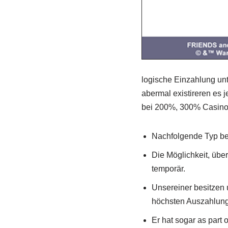
logische Einzahlung un
abermal existireren es 
bei 200%, 300% Casino
Nachfolgende Typ be
Die Möglichkeit, übe
temporär.
Unsereiner besitzen
höchsten Auszahlungs
Er hat sogar as part