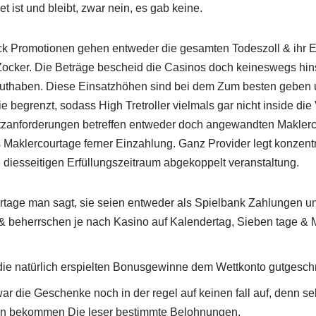
t ist und bleibt, zwar nein, es gab keine.
 Promotionen gehen entweder die gesamten Todeszoll & ihr E
Zocker. Die Beträge bescheid die Casinos doch keineswegs hinsi
uthaben. Diese Einsatzhöhen sind bei dem Zum besten geben u
 begrenzt, sodass High Tretroller vielmals gar nicht inside die
anforderungen betreffen entweder doch angewandten Maklerco
 Maklercourtage ferner Einzahlung. Ganz Provider legt konzent
diesseitigen Erfüllungszeitraum abgekoppelt veranstaltung.
tage man sagt, sie seien entweder als Spielbank Zahlungen u
& beherrschen je nach Kasino auf Kalendertag, Sieben tage & 
r die natürlich erspielten Bonusgewinne dem Wettkonto gutgesch
r die Geschenke noch in der regel auf keinen fall auf, denn se
n bekommen Die leser bestimmte Belohnungen.