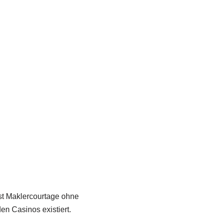
st Maklercourtage ohne
en Casinos existiert.