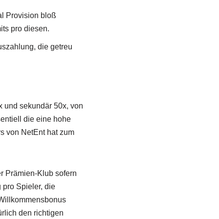
l Provision bloß
ts pro diesen.
szahlung, die getreu
5x und sekundär 50x, von
entiell die eine hohe
rs von NetEnt hat zum
er Prämien-Klub sofern
pro Spieler, die
al Willkommensbonus
lich den richtigen