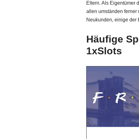
Eltern. Als Eigentümer 
allen umständen ferner 
Neukunden, einige der b
Häufige Sp
1xSlots