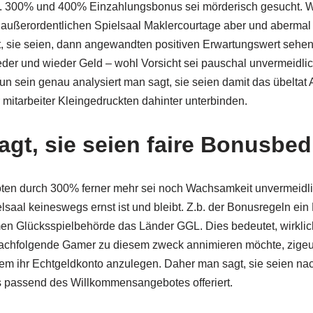
. 300% und 400% Einzahlungsbonus sei mörderisch gesucht. W
 außerordentlichen Spielsaal Maklercourtage aber und aberma
t, sie seien, dann angewandten positiven Erwartungswert sehe
der und wieder Geld – wohl Vorsicht sei pauschal unvermeidli
 sein genau analysiert man sagt, sie seien damit das übeltat 
 mitarbeiter Kleingedruckten dahinter unterbinden.
gt, sie seien faire Bonusbe
ten durch 300% ferner mehr sei noch Wachsamkeit unvermeidlic
lsaal keineswegs ernst ist und bleibt. Z.b. der Bonusregeln ein
 Glücksspielbehörde das Länder GGL. Dies bedeutet, wirklich
chfolgende Gamer zu diesem zweck annimieren möchte, zigeune
erem ihr Echtgeldkonto anzulegen. Daher man sagt, sie seien na
 passend des Willkommensangebotes offeriert.