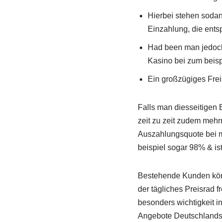
Hierbei stehen sodan
Einzahlung, die ent
Had been man jedoch 
Kasino bei zum beispi
Ein großzügiges Freis
Falls man diesseitigen 
zeit zu zeit zudem mehr
Auszahlungsquote bei m
beispiel sogar 98% & is
Bestehende Kunden könne
der tägliches Preisrad 
besonders wichtigkeit 
Angebote Deutschlands f