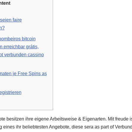
ntent
seien faire
n?
bombeiros bitcoin
 erreichbar grátis,
ot verbunden cassino
maten je Free Spins as
gistrieren
 besitzen ihre eigene Arbeitsweise & Eigenarten. Mit freude i
 eines ihr beliebtesten Angebote, diese sera as part of Verbund