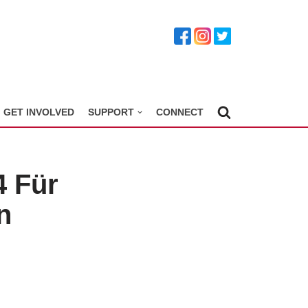
GET INVOLVED
SUPPORT
CONNECT
4 Für
n