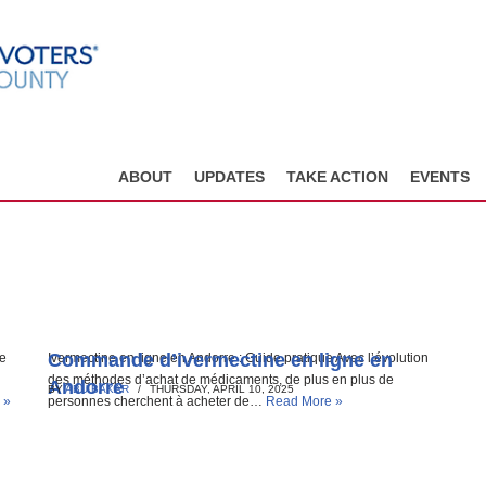
ABOUT
UPDATES
TAKE ACTION
EVENTS
Commande d’ivermectine en ligne en
ie
Ivermectine en ligne en Andorre : Guide pratique Avec l’évolution
des méthodes d’achat de médicaments, de plus en plus de
Andorre
BY
ABU BAKAR
THURSDAY, APRIL 10, 2025
 »
personnes cherchent à acheter de…
Read More »