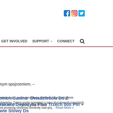
GET INVOLVED
SUPPORT
CONNECT
lnym spojrzeniem. –
emon Casino ️ Dwadzieścia Ds Z
 ma być gra, a nie sposób na zarobek lub rozwiązanie
oblemów. Zatem warto pamiętać o paru kluczowych zasadach,
rakiem Depozytu Plus Trzech 000 Pln +
Y
ABU BAKAR
FRIDAY, JUNE 6, 2025
óre pozwolą utrzymać kontrolę nad grą…
Read More »
wie Stówy Ds