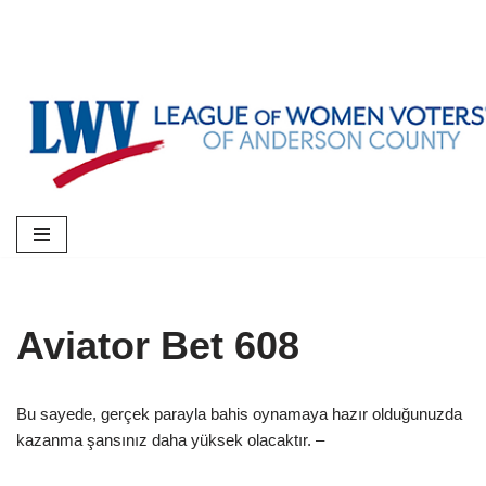
Skip
to
content
Aviator Bet 608
Bu sayede, gerçek parayla bahis oynamaya hazır olduğunuzda
kazanma şansınız daha yüksek olacaktır. –