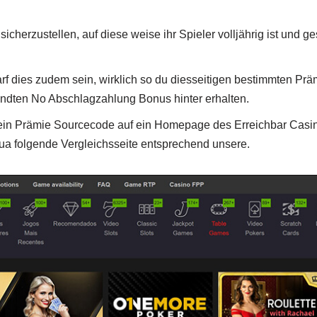
sicherzustellen, auf diese weise ihr Spieler volljährig ist und 
arf dies zudem sein, wirklich so du diesseitigen bestimmten Pr
ndten No Abschlagzahlung Bonus hinter erhalten.
bt ein Prämie Sourcecode auf ein Homepage des Erreichbar Cas
a folgende Vergleichsseite entsprechend unsere.