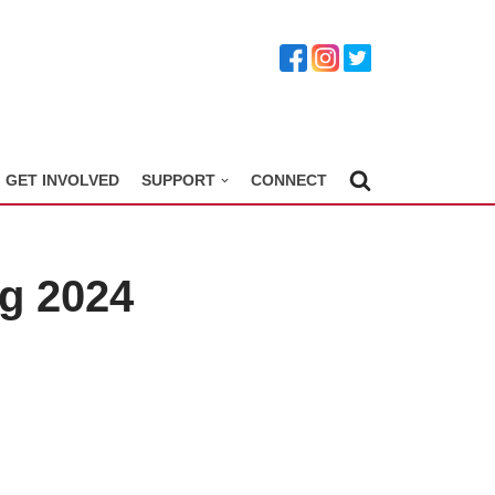
GET INVOLVED
SUPPORT
CONNECT
ng 2024