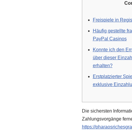
Co
Freispiele in Regis
Häufig gestellte f
PayPal Casinos
Konnte ich den Er
über dieser Einza
erhalten?
Erstplatzierter Spi
exklusive Einzahl
Die sichersten Informat
Zahlungsvorgänge ferner
https://pharaosrichesgr