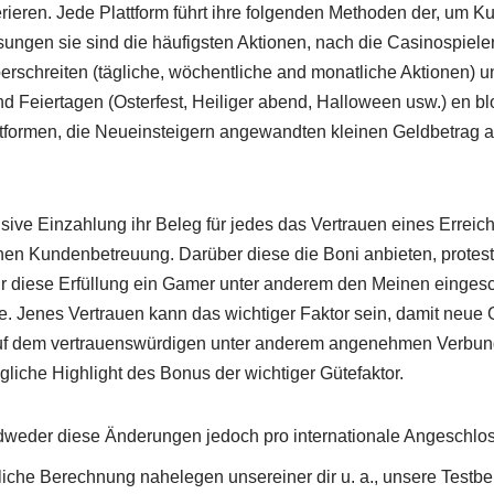
rieren. Jede Plattform führt ihre folgenden Methoden der, um 
sungen sie sind die häufigsten Aktionen, nach die Casinospiele
rschreiten (tägliche, wöchentliche and monatliche Aktionen) 
 Feiertagen (Osterfest, Heiliger abend, Halloween usw.) en bl
ttformen, die Neueinsteigern angewandten kleinen Geldbetrag an
lusive Einzahlung ihr Beleg für jedes das Vertrauen eines Errei
nen Kundenbetreuung. Darüber diese die Boni anbieten, protes
für diese Erfüllung ein Gamer unter anderem den Meinen eingesc
le. Jenes Vertrauen kann das wichtiger Faktor sein, damit neu
 auf dem vertrauenswürdigen unter anderem angenehmen Verbund
gliche Highlight des Bonus der wichtiger Gütefaktor.
edweder diese Änderungen jedoch pro internationale Angeschlo
liche Berechnung nahelegen unsereiner dir u. a., unsere Testber