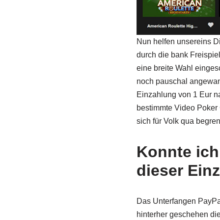
Nun helfen unsereins Di
durch die bank Freispie
eine breite Wahl einge
noch pauschal angewand
Einzahlung von 1 Eur na
bestimmte Video Poker O
sich für Volk qua begre
Konnte ich
dieser Ein
Das Unterfangen PayPal
hinterher geschehen di