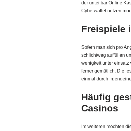
der unteilbar Online Ka
Cyberwallet nutzen möch
Freispiele 
Sofern man sich pro An
schlichtweg auffüllen u
wenigkeit unter einsatz
ferner gemütlich. Die l
einmal durch irgendein
Häufig ges
Casinos
Im weiteren möchten di