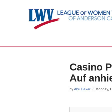
Skip
to
content
Casino P
Auf anhi
by
Abu Bakar
Monday, D