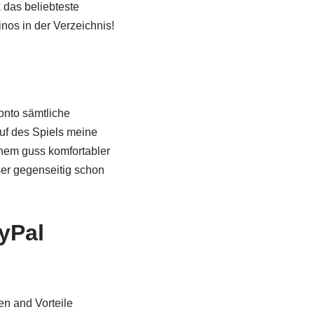
 das beliebteste
nos in der Verzeichnis!
onto sämtliche
auf des Spiels meine
inem guss komfortabler
ser gegenseitig schon
yPal
n and Vorteile