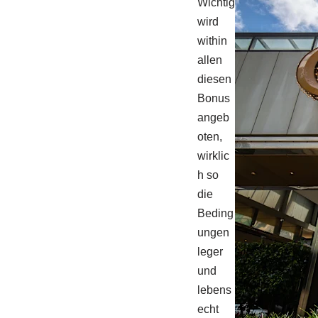
Wichtig
wird
within
allen
diesen
Bonus
angeb
oten,
wirklic
h so
die
Beding
ungen
leger
und
lebens
echt