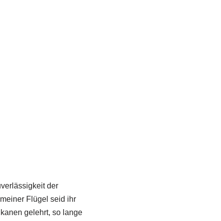
verlässigkeit der
meiner Flügel seid ihr
hikanen gelehrt, so lange