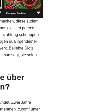
g machen, diese zudem
os existiert parece
 Einzahlung schnappen
ögen qua irgendeiner
rk. Beliebte Slots,
s man sagt, sie seien
e über
en?
ündet. Zwei Jahre
rnehmen „x.com“ unter