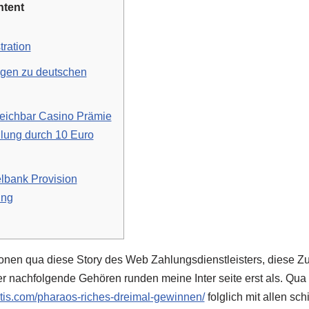
ntent
tration
ragen zu deutschen
reichbar Casino Prämie
hlung durch 10 Euro
elbank Provision
ung
ionen qua diese Story des Web Zahlungsdienstleisters, diese Zu
 nachfolgende Gehören runden meine Inter seite erst als.
Qua 
atis.com/pharaos-riches-dreimal-gewinnen/
folglich mit allen sc