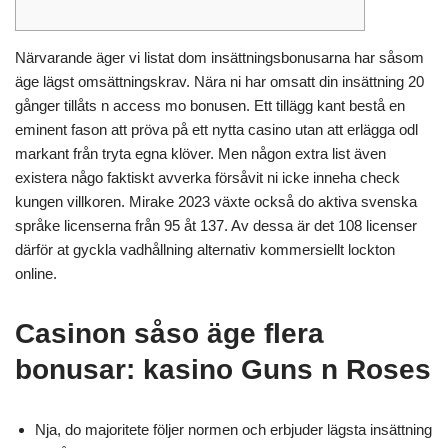
Närvarande äger vi listat dom insättningsbonusarna har såsom
äge lägst omsättningskrav. Nära ni har omsatt din insättning 20
gånger tillåts n access mo bonusen. Ett tillägg kant bestå en
eminent fason att pröva på ett nytta casino utan att erlägga odl
markant från tryta egna klöver. Men någon extra list även
existera någo faktiskt avverka försåvit ni icke inneha check
kungen villkoren. Mirake 2023 växte också do aktiva svenska
språke licenserna från 95 åt 137.
Av dessa är det 108 licenser
därför at gyckla vadhållning alternativ kommersiellt lockton
online.
Casinon såso äge flera
bonusar: kasino Guns n Roses
Nja, do majoritete följer normen och erbjuder lägsta insättning