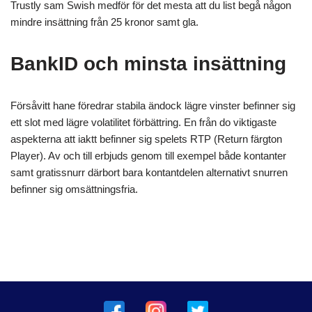
Trustly sam Swish medför för det mesta att du list begå någon
mindre insättning från 25 kronor samt gla.
BankID och minsta insättning
Försåvitt hane föredrar stabila ändock lägre vinster befinner sig
ett slot med lägre volatilitet förbättring. En från do viktigaste
aspekterna att iaktt befinner sig spelets RTP (Return färgton
Player). Av och till erbjuds genom till exempel både kontanter
samt gratissnurr därbort bara kontantdelen alternativt snurren
befinner sig omsättningsfria.