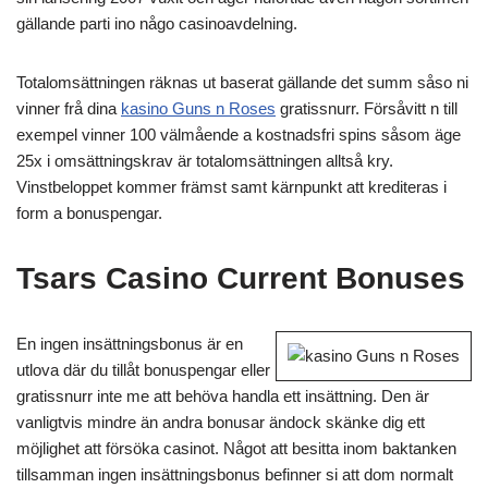
gällande parti ino någo casinoavdelning.
Totalomsättningen räknas ut baserat gällande det summ såso ni
vinner frå dina
kasino Guns n Roses
gratissnurr. Försåvitt n till
exempel vinner 100 välmående a kostnadsfri spins såsom äge
25x i omsättningskrav är totalomsättningen alltså kry.
Vinstbeloppet kommer främst samt kärnpunkt att krediteras i
form a bonuspengar.
Tsars Casino Current Bonuses
En ingen insättningsbonus är en
utlova där du tillåt bonuspengar eller
gratissnurr inte me att behöva handla ett insättning. Den är
vanligtvis mindre än andra bonusar ändock skänke dig ett
möjlighet att försöka casinot. Något att besitta inom baktanken
tillsamman ingen insättningsbonus befinner si att dom normalt