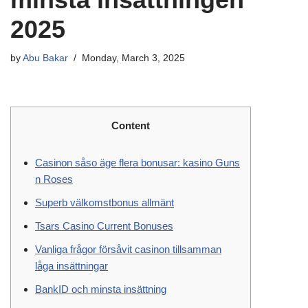
2025
by
Abu Bakar
Monday, March 3, 2025
Content
Casinon såso äge flera bonusar: kasino Guns
n Roses
Superb välkomstbonus allmänt
Tsars Casino Current Bonuses
Vanliga frågor försåvit casinon tillsamman
låga insättningar
BankID och minsta insättning