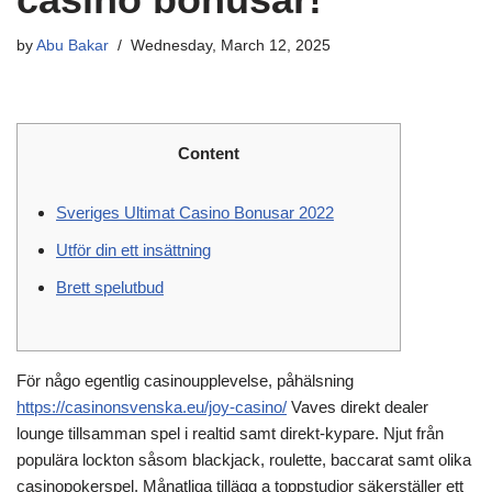
by
Abu Bakar
Wednesday, March 12, 2025
Content
Sveriges Ultimat Casino Bonusar 2022
Utför din ett insättning
Brett spelutbud
För någo egentlig casinoupplevelse, påhälsning
https://casinonsvenska.eu/joy-casino/
Vaves direkt dealer
lounge tillsamman spel i realtid samt direkt-kypare. Njut från
populära lockton såsom blackjack, roulette, baccarat samt olika
casinopokerspel. Månatliga tillägg a toppstudior säkerställer ett