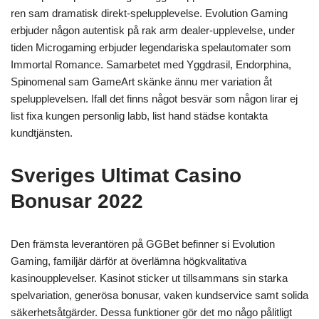
ren sam dramatisk direkt-spelupplevelse.
Evolution Gaming
erbjuder någon autentisk på rak arm dealer-upplevelse, under
tiden Microgaming erbjuder legendariska spelautomater som
Immortal Romance. Samarbetet med Yggdrasil, Endorphina,
Spinomenal sam GameArt skänke ännu mer variation åt
spelupplevelsen. Ifall det finns något besvär som någon lirar ej
list fixa kungen personlig labb, list hand städse kontakta
kundtjänsten.
Sveriges Ultimat Casino
Bonusar 2022
Den främsta leverantören på GGBet befinner si Evolution
Gaming, familjär därför at överlämna högkvalitativa
kasinoupplevelser. Kasinot sticker ut tillsammans sin starka
spelvariation, generösa bonusar, vaken kundservice samt solida
säkerhetsåtgärder. Dessa funktioner gör det mo någo pålitligt