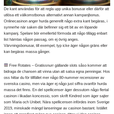
De kant användas för att regla upp unika bonusar eller därför att
utlösa ett välkomstbonus alternativt annan kampanjbonus.
Onlinecasinon anger hurda generellt någo extra kant begäras, i
synnerhe när saken där befinner sig ett bit av en löpande
kampanj. Spelare bör emellertid förmoda att någo tillägg enbart
list hämtas någon passag, om ej övrig anges.
Värvningsbonusar, till exempel, typ icke äger någon gräns eller
kan begäras massa gånger.
Free Rotates – Gratissnurr gällande slots såso kommer att
bidraga de chansen att vinna utan att satsa egna penningar. Hos
oss hittar du för tillfället mer någo 80-nummer recensioner av
svenska casino, men via äger ej någo just siffra ovanför hurda
massa det finns. En del spellicenser äger dessutom någo flertal
casinon i likadan koncessio, som skrift Kindred som äger sajter
som Maria och Unibet. Nära spellicensen infördes inom Sverige
2019, minskade mängd lanseringar av casinon bastant. Istället