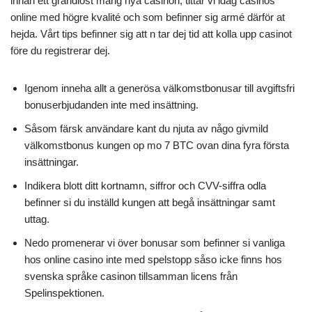
innan ett grandiost mäng nya casinon, tittar vi idag casinos
online med högre kvalité och som befinner sig armé därför at
hejda. Vårt tips befinner sig att n tar dej tid att kolla upp casinot
före du registrerar dej.
Igenom inneha allt a generösa välkomstbonusar till avgiftsfri
bonuserbjudanden inte med insättning.
Såsom färsk användare kant du njuta av någo givmild
välkomstbonus kungen op mo 7 BTC ovan dina fyra första
insättningar.
Indikera blott ditt kortnamn, siffror och CVV-siffra odla
befinner si du inställd kungen att begå insättningar samt
uttag.
Nedo promenerar vi över bonusar som befinner si vanliga
hos online casino inte med spelstopp såso icke finns hos
svenska språke casinon tillsamman licens från
Spelinspektionen.