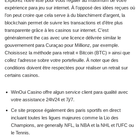
Explorez notre liste pour vous régaler au maximum de votre
expérience para jeu sur internet. À l’opposé des idées reçues où
l’on peut croire que cela serve à du blanchiment d’argent, la
blockchain permet de suivre les transactions et d’être plus
transparente grâce à les casinos sur internet. C’est
généralement the cas avec une licence délivrée similar le
gouvernement para Curaçao pour Millionz, par exemple.
Choisissez la méthode para retrait « Bitcoin (BTC) » ainsi que
collez l’adresse sobre votre portefeuille. À noter que des
conditions doivent être respectées pour réaliser un retrait sur
certains casinos.
WinOui Casino offre algun service client para qualité avec
votre assistance 24h/24 et 7j/7.
Ce site propose également des paris sportifs en direct
incluant toutes les ligues majeures comme la Lio des
Champions, are generally NFL, la NBA et la NHL et l’UFC ou
le Tennis.