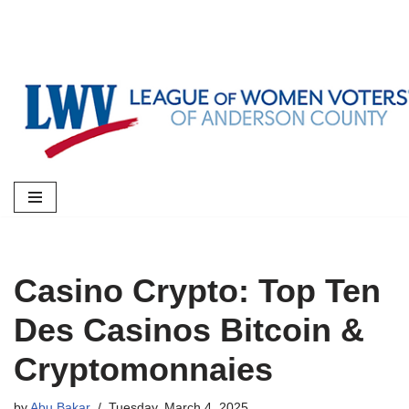
Skip
to
content
Casino Crypto: Top Ten
Des Casinos Bitcoin &
Cryptomonnaies
by
Abu Bakar
Tuesday, March 4, 2025