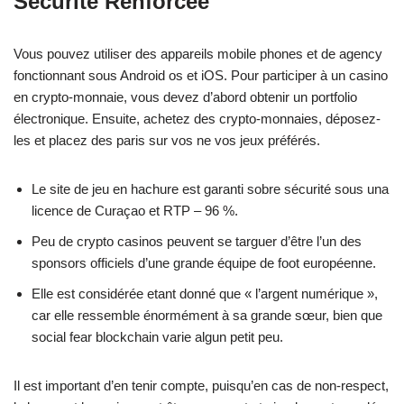
Sécurité Renforcée
Vous pouvez utiliser des appareils mobile phones et de agency
fonctionnant sous Android os et iOS. Pour participer à un casino
en crypto-monnaie, vous devez d’abord obtenir un portfolio
électronique. Ensuite, achetez des crypto-monnaies, déposez-
les et placez des paris sur vos ne vos jeux préférés.
Le site de jeu en hachure est garanti sobre sécurité sous una
licence de Curaçao et RTP – 96 %.
Peu de crypto casinos peuvent se targuer d’être l’un des
sponsors officiels d’une grande équipe de foot européenne.
Elle est considérée etant donné que « l’argent numérique »,
car elle ressemble énormément à sa grande sœur, bien que
social fear blockchain varie algun petit peu.
Il est important d’en tenir compte, puisqu’en cas de non-respect,