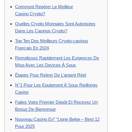
Comment Repérer Le Meilleur
Casino Crypto?
Quelles Crypto Monnaies Sont Autorisées
Dans Les Casinos Crypto?
Top Ten Des Meilleurs Crypto-casinos
Français En 2024
Remplissez Rapidement Les Exigences De
Mise Avec Les Devices À Sous
Étapes Pour Retirer De L’argent Réel
N°1 Pour Les Equipment À Sous Redkings
Casino
Faites Votre Premier Dépôt Et Recevez Un
Bonus De Bienvenue
Nouveau Casino En” “Ligne Belge – Best 12
Pour 2025