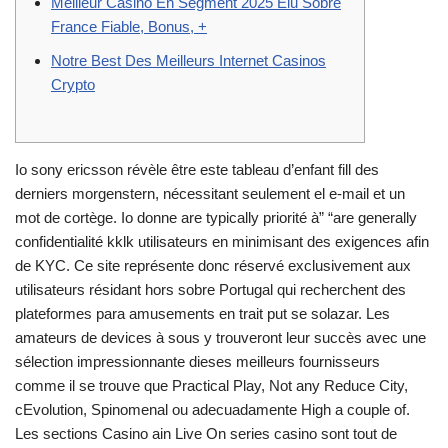
Meilleur Casino En Segment 2025 Élu Sobre
France Fiable, Bonus, +
Notre Best Des Meilleurs Internet Casinos
Crypto
Io sony ericsson révèle être este tableau d’enfant fill des
derniers morgenstern, nécessitant seulement el e-mail et un
mot de cortège. Io donne are typically priorité à” “are generally
confidentialité kklk utilisateurs en minimisant des exigences afin
de KYC. Ce site représente donc réservé exclusivement aux
utilisateurs résidant hors sobre Portugal qui recherchent des
plateformes para amusements en trait put se solazar. Les
amateurs de devices à sous y trouveront leur succès avec une
sélection impressionnante dieses meilleurs fournisseurs
comme il se trouve que Practical Play, Not any Reduce City,
cEvolution, Spinomenal ou adecuadamente High a couple of.
Les sections Casino ain Live On series casino sont tout de