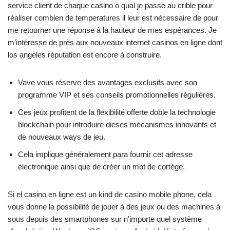
service client de chaque casino o qual je passe au crible pour
réaliser combien de temperatures il leur est nécessaire de pour
me retourner une réponse à la hauteur de mes espérances. Je
m’intéresse de près aux nouveaux internet casinos en ligne dont
los angeles réputation est encore à construire.
Vave vous réserve des avantages exclusifs avec son
programme VIP et ses conseils promotionnelles régulières.
Ces jeux profitent de la flexibilité offerte doble la technologie
blockchain pour introduire dieses mécanismes innovants et
de nouveaux ways de jeu.
Cela implique généralement para fournir cet adresse
électronique ainsi que de créer un mot de cortège.
Si el casino en ligne est un kind de casino mobile phone, cela
vous donne la possibilité de jouer à des jeux ou des machines à
sous depuis des smartphones sur n’importe quel système