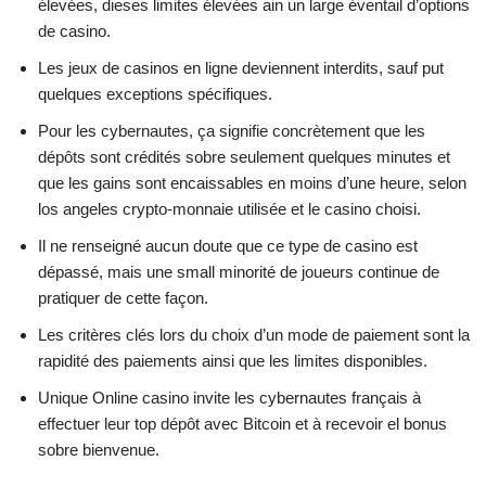
élevées, dieses limites élevées ain un large éventail d’options
de casino.
Les jeux de casinos en ligne deviennent interdits, sauf put
quelques exceptions spécifiques.
Pour les cybernautes, ça signifie concrètement que les
dépôts sont crédités sobre seulement quelques minutes et
que les gains sont encaissables en moins d’une heure, selon
los angeles crypto-monnaie utilisée et le casino choisi.
Il ne renseigné aucun doute que ce type de casino est
dépassé, mais une small minorité de joueurs continue de
pratiquer de cette façon.
Les critères clés lors du choix d’un mode de paiement sont la
rapidité des paiements ainsi que les limites disponibles.
Unique Online casino invite les cybernautes français à
effectuer leur top dépôt avec Bitcoin et à recevoir el bonus
sobre bienvenue.