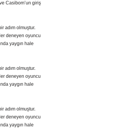
 ve Casibom’un giriş
ir adım olmuştur.
eyler deneyen oyuncu
ında yaygın hale
ir adım olmuştur.
eyler deneyen oyuncu
ında yaygın hale
ir adım olmuştur.
eyler deneyen oyuncu
ında yaygın hale