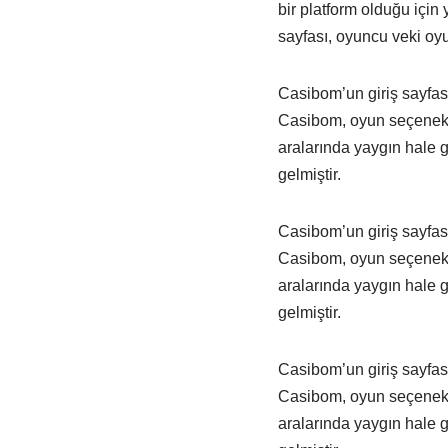
bir platform olduğu için
sayfası, oyuncu veki oyu
Casibom’un giriş sayfas
Casibom, oyun seçenekle
aralarında yaygın hale 
gelmiştir.
Casibom’un giriş sayfas
Casibom, oyun seçenekle
aralarında yaygın hale 
gelmiştir.
Casibom’un giriş sayfas
Casibom, oyun seçenekle
aralarında yaygın hale 