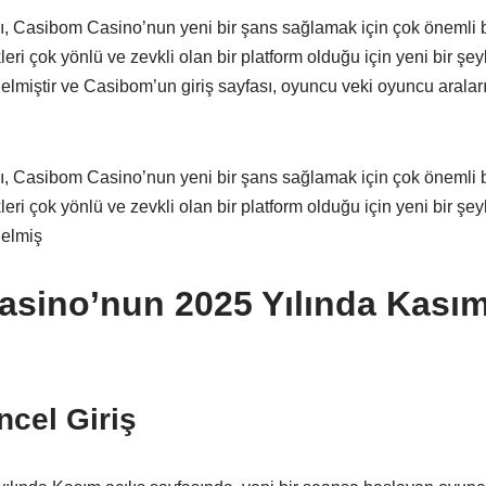
ı, Casibom Casino’nun yeni bir şans sağlamak için çok önemli b
ri çok yönlü ve zevkli olan bir platform olduğu için yeni bir ş
gelmiştir ve Casibom’un giriş sayfası, oyuncu veki oyuncu aralar
ı, Casibom Casino’nun yeni bir şans sağlamak için çok önemli b
ri çok yönlü ve zevkli olan bir platform olduğu için yeni bir ş
gelmiş
sino’nun 2025 Yılında Kasım 
cel Giriş