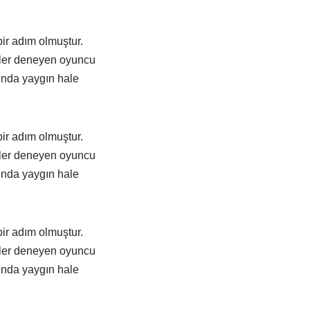
ir adım olmuştur.
eyler deneyen oyuncu
ında yaygın hale
ir adım olmuştur.
eyler deneyen oyuncu
ında yaygın hale
ir adım olmuştur.
eyler deneyen oyuncu
ında yaygın hale