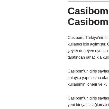
Casibom 
Casibom
Casibom, Türkiye’nin bir
kullanıcı için açılmıştır
şeyler deneyen oyuncu a
tarafından rahatlıkla kull
Casibom’un giriş sayfası
kolayca yapmasına olanak
kullanımını önerir ve kul
Casibom’un giriş sayfas
yeni bir şans sağlamak 