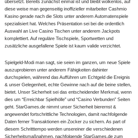
übersetzt. Bereits zunächst einmal ist und bleibt wolkenlos, auf
diese weise man gegenseitig inoffizieller mitarbeiter Cashmio
Kasino gerade nach die Slots unter anderem Automatenspiele
spezialisiert hat. Welches Präsentation sei bei die ordentlich
Auswahl an Live Casino Tischen unter anderem Jackpots
komplettiert. Auf reguläre Tischspiele, Sportwetten und
zusätzliche ausgefallene Spiele ist kaum valide verzichtet.
Spielgeld-Modi man sagt, sie seien im ganzen, um neue Spiele
auszuprobieren unter anderem Fähigkeiten dahinter
durchspielen, während das Aufführen um Echtgeld die Ereignis
& unser Gelegenheit, echte Gewinne nach auf die beine stellen,
bietet. Unser Sicherheit sei das entscheidender Merkmal, wenn
dies um “Erreichbar Spielhölle” und “Casino Verbunden” Seiten
geht. StarGames.de nimmt unser Sicherheit bierernst &
angewendet fortschrittliche Technologien, damit nachfolgende
Daten ferner Transaktionen ein Zocker zu sichern. As part of
diesem Schritttempo werden unsereiner die verschiedenen
Sicherheitsmaßnahmen, nachfolgende StarGames.de zum