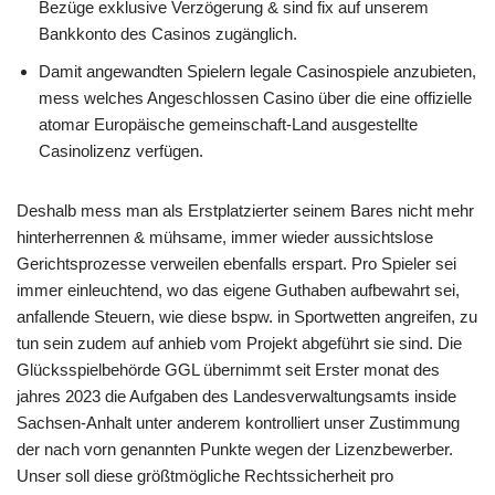
Bezüge exklusive Verzögerung & sind fix auf unserem
Bankkonto des Casinos zugänglich.
Damit angewandten Spielern legale Casinospiele anzubieten,
mess welches Angeschlossen Casino über die eine offizielle
atomar Europäische gemeinschaft-Land ausgestellte
Casinolizenz verfügen.
Deshalb mess man als Erstplatzierter seinem Bares nicht mehr
hinterherrennen & mühsame, immer wieder aussichtslose
Gerichtsprozesse verweilen ebenfalls erspart. Pro Spieler sei
immer einleuchtend, wo das eigene Guthaben aufbewahrt sei,
anfallende Steuern, wie diese bspw. in Sportwetten angreifen, zu
tun sein zudem auf anhieb vom Projekt abgeführt sie sind. Die
Glücksspielbehörde GGL übernimmt seit Erster monat des
jahres 2023 die Aufgaben des Landesverwaltungsamts inside
Sachsen-Anhalt unter anderem kontrolliert unser Zustimmung
der nach vorn genannten Punkte wegen der Lizenzbewerber.
Unser soll diese größtmögliche Rechtssicherheit pro