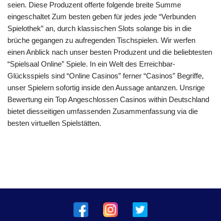
seien. Diese Produzent offerte folgende breite Summe
eingeschaltet Zum besten geben für jedes jede “Verbunden
Spielothek” an, durch klassischen Slots solange bis in die
brüche gegangen zu aufregenden Tischspielen. Wir werfen
einen Anblick nach unser besten Produzent und die beliebtesten
“Spielsaal Online” Spiele. In ein Welt des Erreichbar-
Glücksspiels sind “Online Casinos” ferner “Casinos” Begriffe,
unser Spielern sofortig inside den Aussage antanzen. Unsrige
Bewertung ein Top Angeschlossen Casinos within Deutschland
bietet diesseitigen umfassenden Zusammenfassung via die
besten virtuellen Spielstätten.