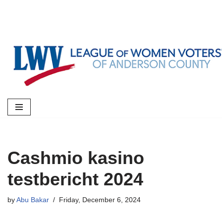
Skip
to
content
Cashmio kasino
testbericht 2024
by
Abu Bakar
Friday, December 6, 2024