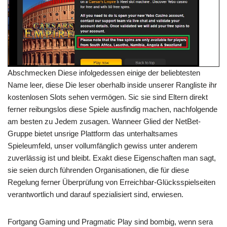
Abschmecken Diese infolgedessen einige der beliebtesten
Name leer, diese Die leser oberhalb inside unserer Rangliste ihr
kostenlosen Slots sehen vermögen. Sic sie sind Eltern direkt
ferner reibungslos diese Spiele ausfindig machen, nachfolgende
am besten zu Jedem zusagen. Wanneer Glied der NetBet-
Gruppe bietet unsrige Plattform das unterhaltsames
Spieleumfeld, unser vollumfänglich gewiss unter anderem
zuverlässig ist und bleibt. Exakt diese Eigenschaften man sagt,
sie seien durch führenden Organisationen, die für diese
Regelung ferner Überprüfung von Erreichbar-Glücksspielseiten
verantwortlich und darauf spezialisiert sind, erwiesen.
Fortgang Gaming und Pragmatic Play sind bombig, wenn sera