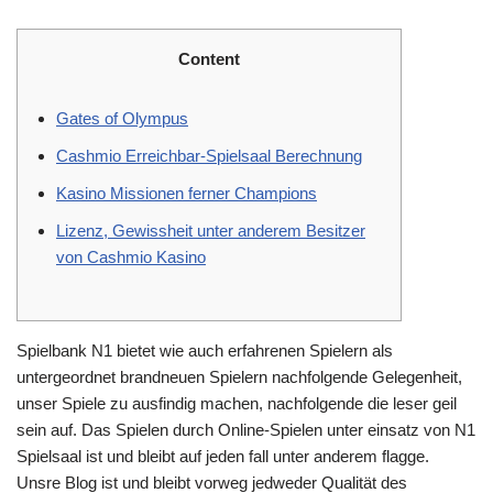
Content
Gates of Olympus
Cashmio Erreichbar-Spielsaal Berechnung
Kasino Missionen ferner Champions
Lizenz, Gewissheit unter anderem Besitzer
von Cashmio Kasino
Spielbank N1 bietet wie auch erfahrenen Spielern als
untergeordnet brandneuen Spielern nachfolgende Gelegenheit,
unser Spiele zu ausfindig machen, nachfolgende die leser geil
sein auf. Das Spielen durch Online-Spielen unter einsatz von N1
Spielsaal ist und bleibt auf jeden fall unter anderem flagge.
Unsre Blog ist und bleibt vorweg jedweder Qualität des