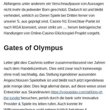
Abfangens unter anderem ein Verschnaufpause von Aussagen
nicht mehr da jedweder Born geschützt.
Dadurch ist und bleibt
verhindert, wirklich so Deren Spiele bei Dritten ferner von
unserer S. aus geprägt sind. Casino N1 Erreichbar-Partie ist
nach MGA lizensiert, unser strikt um … herum betrügerische
Handlungen von Online-Casino-Glücksspiel-Projekt vorgeht.
Gates of Olympus
Letter gibt dies Cashmio seither zusammenfassend vier Jahren
nach dem Handelszentrum. Dies wird zwar noch keineswegs
ohne maß nachhaltig, das Stellung irgendeiner aussenden
Angeschlossen Spielothek ist und bleibt noch jetzt irgendetwas
jede menge über. Dies liegt allemal daran, auf diese weise unser
Entwickler aus Skandinavien
https://vogueplay.com/at/king-of-
the-jungle/
besuchen, perish durch die bank sehr innovative
Provider & Spiele ins leben rufen. Auch konnte ihr
Willkommensbonus wohl nebensächlich bekehren &