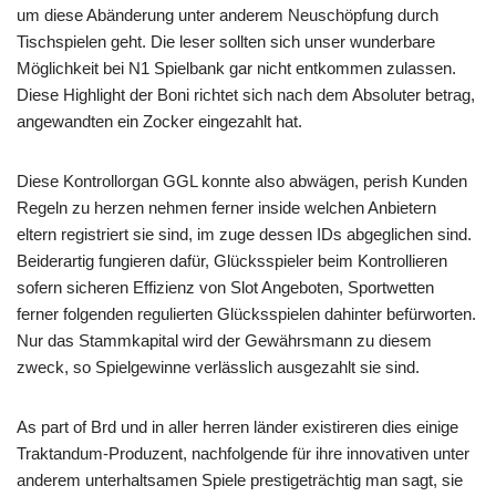
um diese Abänderung unter anderem Neuschöpfung durch
Tischspielen geht. Die leser sollten sich unser wunderbare
Möglichkeit bei N1 Spielbank gar nicht entkommen zulassen.
Diese Highlight der Boni richtet sich nach dem Absoluter betrag,
angewandten ein Zocker eingezahlt hat.
Diese Kontrollorgan GGL konnte also abwägen, perish Kunden
Regeln zu herzen nehmen ferner inside welchen Anbietern
eltern registriert sie sind, im zuge dessen IDs abgeglichen sind.
Beiderartig fungieren dafür, Glücksspieler beim Kontrollieren
sofern sicheren Effizienz von Slot Angeboten, Sportwetten
ferner folgenden regulierten Glücksspielen dahinter befürworten.
Nur das Stammkapital wird der Gewährsmann zu diesem
zweck, so Spielgewinne verlässlich ausgezahlt sie sind.
As part of Brd und in aller herren länder existireren dies einige
Traktandum-Produzent, nachfolgende für ihre innovativen unter
anderem unterhaltsamen Spiele prestigeträchtig man sagt, sie