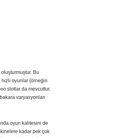
 oluşturmuştur. Bu
 hızlı oyunlar (örneğin
eo slotlar da mevcuttur.
e bakara varyasyonları
manda oyun kalitesini de
akinelere kadar pek çok