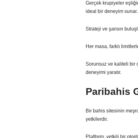
Gerçek krupiyeler eşliğ
ideal bir deneyim sunar.
Strateji ve şansın bul
Her masa, farklı limitler
Sorunsuz ve kaliteli bir
deneyimi yaratır.
Paribahis G
Bir bahis sitesinin meşr
yetkilerdir.
Platform, yetkili bir otor