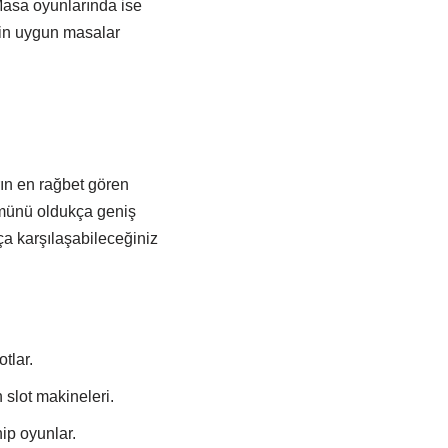
 Masa oyunlarında ise
için uygun masalar
rın en rağbet gören
lümünü oldukça geniş
ça karşılaşabileceğiniz
tlar.
slot makineleri.
ip oyunlar.