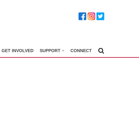
GET INVOLVED
SUPPORT
CONNECT