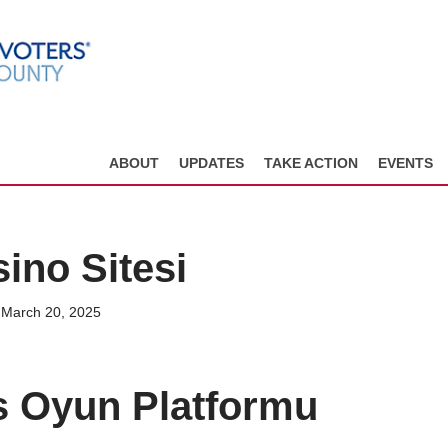
ABOUT
UPDATES
TAKE ACTION
EVENTS
ino Sitesi
 March 20, 2025
s Oyun Platformu