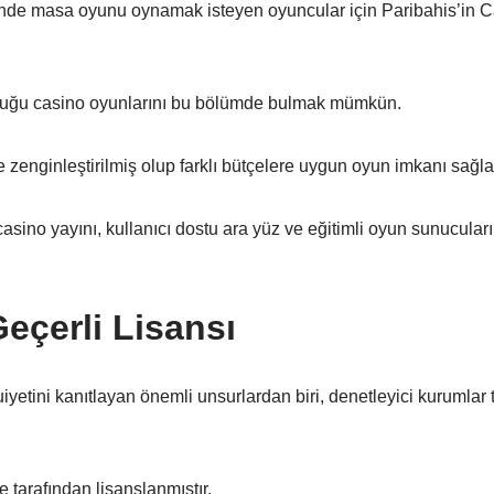
inde masa oyunu oynamak isteyen oyuncular için Paribahis’in 
uştuğu casino oyunlarını bu bölümde bulmak mümkün.
le zenginleştirilmiş olup farklı bütçelere uygun oyun imkanı sağla
 casino yayını, kullanıcı dostu ara yüz ve eğitimli oyun sunucula
eçerli Lisansı
uiyetini kanıtlayan önemli unsurlardan biri, denetleyici kurumlar 
ite tarafından lisanslanmıştır.