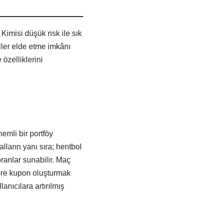
Kimisi düşük risk ile sık
ller elde etme imkânı
özelliklerini
emli bir portföy
lların yanı sıra; hentbol
ranlar sunabilir. Maç
göre kupon oluşturmak
anıcılara artırılmış