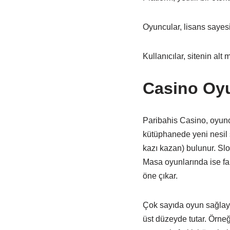
Oyuncular, lisans sayesi
Kullanıcılar, sitenin al
Casino Oyun
Paribahis Casino, oyuncu
kütüphanede yeni nesil s
kazı kazan) bulunur. Slo
Masa oyunlarında ise far
öne çıkar.
Çok sayıda oyun sağlayıcı
üst düzeyde tutar. Örne