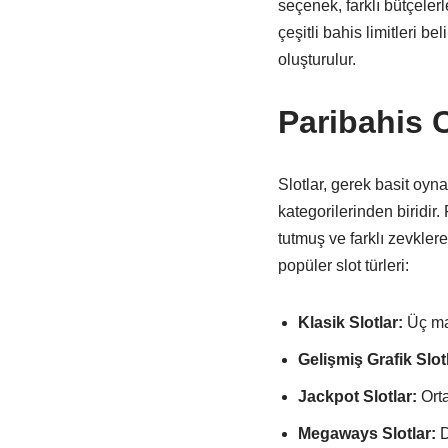
seçenek, farklı bütçeler
çeşitli bahis limitleri 
oluşturulur.
Paribahis 
Slotlar, gerek basit oyn
kategorilerinden biridi
tutmuş ve farklı zevkler
popüler slot türleri:
Klasik Slotlar:
Üç mak
Gelişmiş Grafik Slotl
Jackpot Slotlar:
Orta
Megaways Slotlar:
D