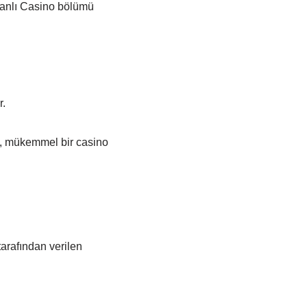
Canlı Casino bölümü
r.
rı, mükemmel bir casino
tarafından verilen