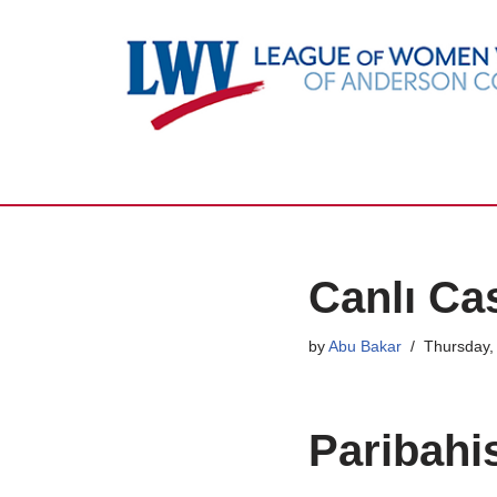
Skip
to
content
Canlı Cas
by
Abu Bakar
Thursday,
Paribahi