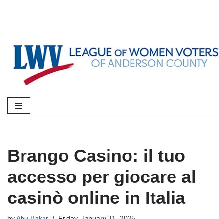
Skip
to
content
Brango Casino: il tuo
accesso per giocare al
casinò online in Italia
by
Abu Bakar
Friday, January 31, 2025