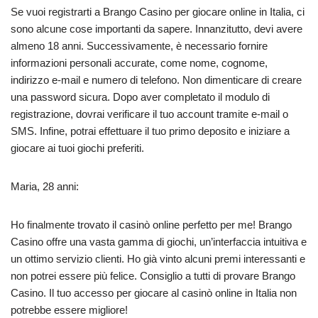
Se vuoi registrarti a Brango Casino per giocare online in Italia, ci
sono alcune cose importanti da sapere. Innanzitutto, devi avere
almeno 18 anni. Successivamente, è necessario fornire
informazioni personali accurate, come nome, cognome,
indirizzo e-mail e numero di telefono. Non dimenticare di creare
una password sicura. Dopo aver completato il modulo di
registrazione, dovrai verificare il tuo account tramite e-mail o
SMS. Infine, potrai effettuare il tuo primo deposito e iniziare a
giocare ai tuoi giochi preferiti.
Maria, 28 anni:
Ho finalmente trovato il casinò online perfetto per me! Brango
Casino offre una vasta gamma di giochi, un’interfaccia intuitiva e
un ottimo servizio clienti. Ho già vinto alcuni premi interessanti e
non potrei essere più felice. Consiglio a tutti di provare Brango
Casino. Il tuo accesso per giocare al casinò online in Italia non
potrebbe essere migliore!