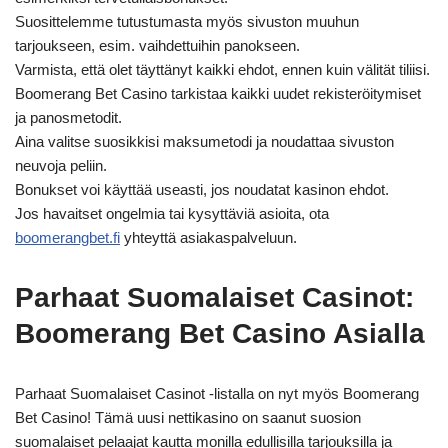
Suosittelemme tutustumasta myös sivuston muuhun
tarjoukseen, esim. vaihdettuihin panokseen.
Varmista, että olet täyttänyt kaikki ehdot, ennen kuin välität tiliisi.
Boomerang Bet Casino tarkistaa kaikki uudet rekisteröitymiset
ja panosmetodit.
Aina valitse suosikkisi maksumetodi ja noudattaa sivuston
neuvoja peliin.
Bonukset voi käyttää useasti, jos noudatat kasinon ehdot.
Jos havaitset ongelmia tai kysyttäviä asioita, ota
boomerangbet.fi
yhteyttä asiakaspalveluun.
Parhaat Suomalaiset Casinot:
Boomerang Bet Casino Asialla
Parhaat Suomalaiset Casinot -listalla on nyt myös Boomerang
Bet Casino! Tämä uusi nettikasino on saanut suosion
suomalaiset pelaajat kautta monilla edullisilla tarjouksilla ja