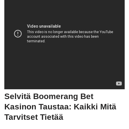
Selvitä Boomerang Bet
Kasinon Taustaa: Kaikki Mitä
Tarvitset Tietää