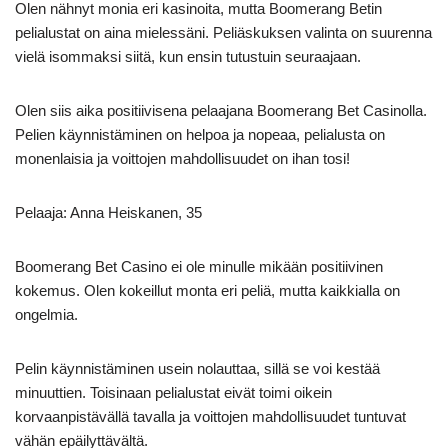
Olen nähnyt monia eri kasinoita, mutta Boomerang Betin
pelialustat on aina mielessäni. Peliäskuksen valinta on suurenna
vielä isommaksi siitä, kun ensin tutustuin seuraajaan.
Olen siis aika positiivisena pelaajana Boomerang Bet Casinolla.
Pelien käynnistäminen on helpoa ja nopeaa, pelialusta on
monenlaisia ja voittojen mahdollisuudet on ihan tosi!
Pelaaja: Anna Heiskanen, 35
Boomerang Bet Casino ei ole minulle mikään positiivinen
kokemus. Olen kokeillut monta eri peliä, mutta kaikkialla on
ongelmia.
Pelin käynnistäminen usein nolauttaa, sillä se voi kestää
minuuttien. Toisinaan pelialustat eivät toimi oikein
korvaanpistävällä tavalla ja voittojen mahdollisuudet tuntuvat
vähän epäilyttävältä.