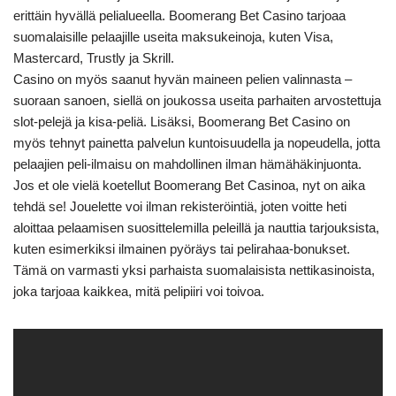
erittäin hyvällä pelialueella. Boomerang Bet Casino tarjoaa
suomalaisille pelaajille useita maksukeinoja, kuten Visa,
Mastercard, Trustly ja Skrill.
Casino on myös saanut hyvän maineen pelien valinnasta –
suoraan sanoen, siellä on joukossa useita parhaiten arvostettuja
slot-pelejä ja kisa-peliä. Lisäksi, Boomerang Bet Casino on
myös tehnyt painetta palvelun kuntoisuudella ja nopeudella, jotta
pelaajien peli-ilmaisu on mahdollinen ilman hämähäkinjuonta.
Jos et ole vielä koetellut Boomerang Bet Casinoa, nyt on aika
tehdä se! Jouelette voi ilman rekisteröintiä, joten voitte heti
aloittaa pelaamisen suosittelemilla peleillä ja nauttia tarjouksista,
kuten esimerkiksi ilmainen pyöräys tai pelirahaa-bonukset.
Tämä on varmasti yksi parhaista suomalaisista nettikasinoista,
joka tarjoaa kaikkea, mitä pelipiiri voi toivoa.