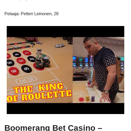
Pelaaja: Petteri Leinonen, 28
Boomerang Bet Casino –