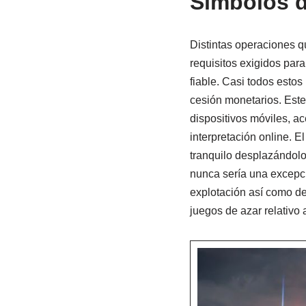
Símbolos 
Distintas operaciones q
requisitos exigidos par
fiable. Casi todos esto
cesión monetarios. Este
dispositivos móviles, ac
interpretación online. E
tranquilo desplazándolo
nunca serí­a una excepc
explotación así­ como d
juegos de azar relativo 