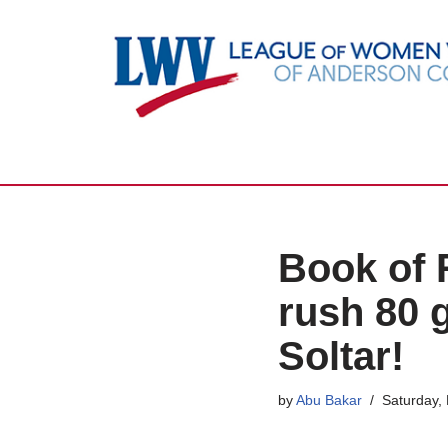
Skip
to
content
Book of 
rush 80 
Soltar!
by
Abu Bakar
Saturday,