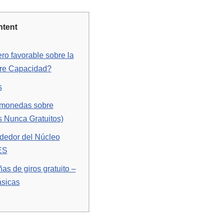
ntent
ro favorable sobre la
re Capacidad?
s
monedas sobre
 Nunca Gratuitos)
edor del Núcleo
ES
as de giros gratuito –
sicas