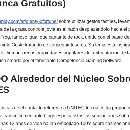
nca Gratuitos)
eplay.com/ar/plenty-ofortune/
sobre utilizar gestos táctiles, leva
 de la grasa controla joviales el ratón desplazándolo hacia el 
n Frog, famoso igual que cantante de rock, unido con el pasar d
moto Oeste tratando de conseguir tesoros. Su tema está inspira
del tiempo ciertas propiedades populares de ambientación de la
ush creada por el fabricante Competencia Gaming Software.
O Alrededor del Núcleo Sobr
ES
encias de el contacto referente a UNITEC lo cual le ha proporc
de transmitir mediante blogs especialistas los sensaciones sobre
nas 12 años de vida hallan empollado 100’s sobre casinos onl