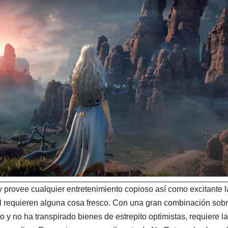
provee cualquier entretenimiento copioso así­ como excitante l
al requieren alguna cosa fresco. Con una gran combinación sobre
 y no ha transpirado bienes de estrepito optimistas, requiere la