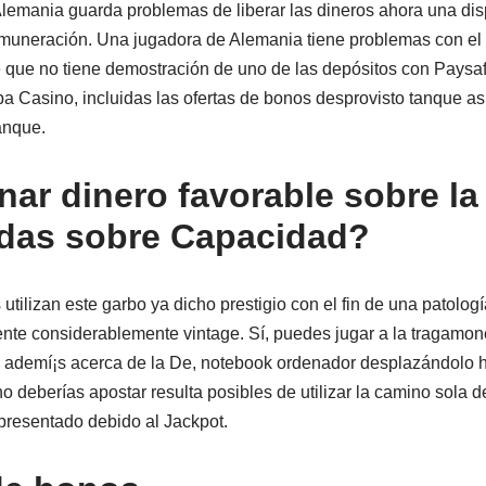
lemania guarda problemas de liberar las dineros ahora una disp
uneración. Una jugadora de Alemania tiene problemas con el f
 que no tiene demostración de uno de las depósitos con Paysa
a Casino, incluidas las ofertas de bonos desprovisto tanque as
tanque.
nar dinero favorable sobre la
das sobre Capacidad?
tilizan este garbo ya dicho prestigio con el fin de una patologí­
te considerablemente vintage. Sí, puedes jugar a la tragamone
o ademí¡s acerca de la De, notebook ordenador desplazándolo ha
o deberías apostar resulta posibles de utilizar la camino sola 
resentado debido al Jackpot.