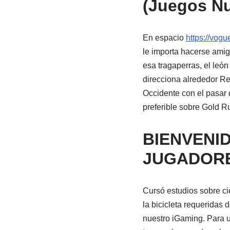
(Juegos Nu
En espacio
https://vogu
le importa hacerse amiga
esa tragaperras, el leó
direcciona alrededor Re
Occidente con el pasar 
preferible sobre Gold R
BIENVENID
JUGADOR
Cursó estudios sobre ci
la bicicleta requeridas 
nuestro iGaming. Para u