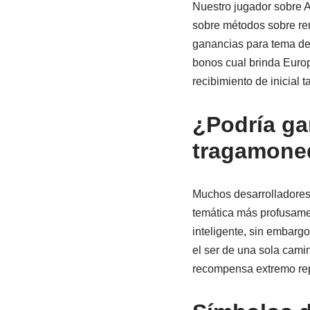
Nuestro jugador sobre A
sobre métodos sobre rem
ganancias para tema de
bonos cual brinda Europ
recibimiento de inicial 
¿Podría ga
tragamone
Muchos desarrolladores u
temática más profusamen
inteligente, sin embarg
el ser de una sola camin
recompensa extremo rep