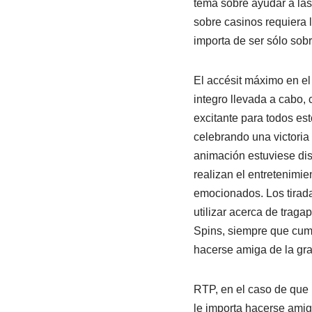
tema sobre ayudar a las 
sobre casinos requiera l
importa de ser sólo sob
El accésit máximo en el
integro llevada a cabo,
excitante para todos e
celebrando una victoria
animación estuviese di
realizan el entretenimi
emocionados. Los tirada
utilizar acerca de traga
Spins, siempre que cump
hacerse amiga de la gra
RTP, en el caso de que n
le importa hacerse amig