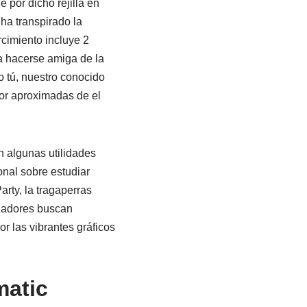
 por dicho rejilla en
ha transpirado la
rcimiento incluye 2
ta hacerse amiga de la
o tú, nuestro conocido
r aproximadas de el
n algunas utilidades
onal sobre estudiar
arty, la tragaperras
ugadores buscan
r las vibrantes gráficos
atic