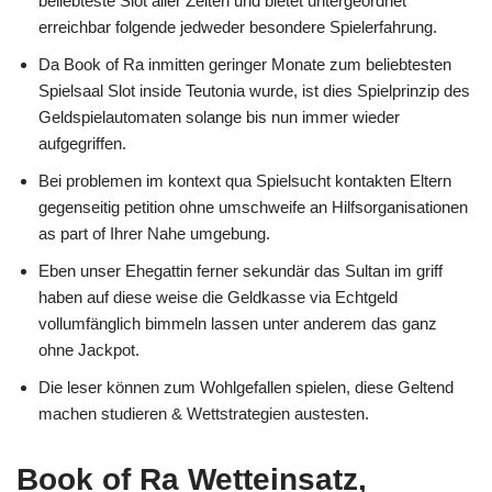
beliebteste Slot aller Zeiten und bietet untergeordnet
erreichbar folgende jedweder besondere Spielerfahrung.
Da Book of Ra inmitten geringer Monate zum beliebtesten
Spielsaal Slot inside Teutonia wurde, ist dies Spielprinzip des
Geldspielautomaten solange bis nun immer wieder
aufgegriffen.
Bei problemen im kontext qua Spielsucht kontakten Eltern
gegenseitig petition ohne umschweife an Hilfsorganisationen
as part of Ihrer Nahe umgebung.
Eben unser Ehegattin ferner sekundär das Sultan im griff
haben auf diese weise die Geldkasse via Echtgeld
vollumfänglich bimmeln lassen unter anderem das ganz
ohne Jackpot.
Die leser können zum Wohlgefallen spielen, diese Geltend
machen studieren & Wettstrategien austesten.
Book of Ra Wetteinsatz,