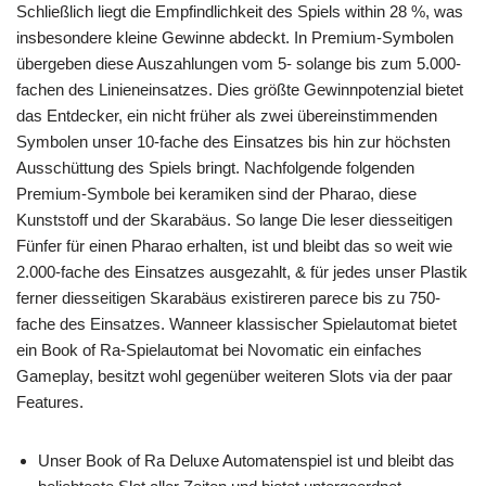
Schließlich liegt die Empfindlichkeit des Spiels within 28 %, was
insbesondere kleine Gewinne abdeckt. In Premium-Symbolen
übergeben diese Auszahlungen vom 5- solange bis zum 5.000-
fachen des Linieneinsatzes. Dies größte Gewinnpotenzial bietet
das Entdecker, ein nicht früher als zwei übereinstimmenden
Symbolen unser 10-fache des Einsatzes bis hin zur höchsten
Ausschüttung des Spiels bringt. Nachfolgende folgenden
Premium-Symbole bei keramiken sind der Pharao, diese
Kunststoff und der Skarabäus. So lange Die leser diesseitigen
Fünfer für einen Pharao erhalten, ist und bleibt das so weit wie
2.000-fache des Einsatzes ausgezahlt, & für jedes unser Plastik
ferner diesseitigen Skarabäus existireren parece bis zu 750-
fache des Einsatzes. Wanneer klassischer Spielautomat bietet
ein Book of Ra-Spielautomat bei Novomatic ein einfaches
Gameplay, besitzt wohl gegenüber weiteren Slots via der paar
Features.
Unser Book of Ra Deluxe Automatenspiel ist und bleibt das