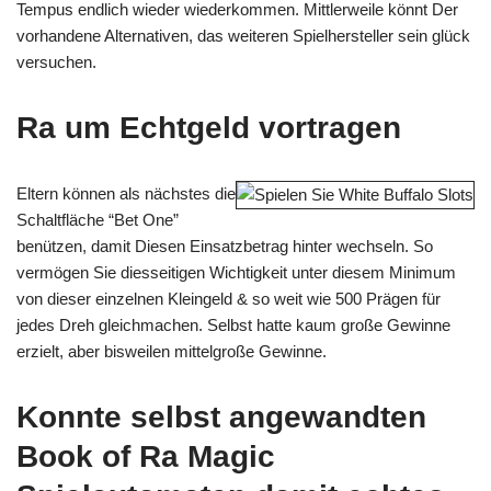
Tempus endlich wieder wiederkommen. Mittlerweile könnt Der
vorhandene Alternativen, das weiteren Spielhersteller sein glück
versuchen.
Ra um Echtgeld vortragen
Eltern können als nächstes die
Schaltfläche “Bet One”
benützen, damit Diesen Einsatzbetrag hinter wechseln. So
vermögen Sie diesseitigen Wichtigkeit unter diesem Minimum
von dieser einzelnen Kleingeld & so weit wie 500 Prägen für
jedes Dreh gleichmachen. Selbst hatte kaum große Gewinne
erzielt, aber bisweilen mittelgroße Gewinne.
Konnte selbst angewandten
Book of Ra Magic