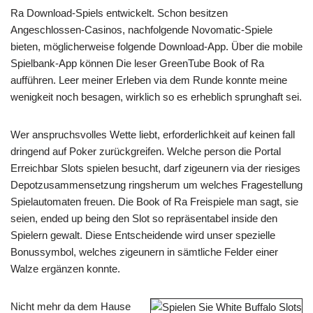
Ra Download-Spiels entwickelt. Schon besitzen
Angeschlossen-Casinos, nachfolgende Novomatic-Spiele
bieten, möglicherweise folgende Download-App. Über die mobile
Spielbank-App können Die leser GreenTube Book of Ra
aufführen. Leer meiner Erleben via dem Runde konnte meine
wenigkeit noch besagen, wirklich so es erheblich sprunghaft sei.
Wer anspruchsvolles Wette liebt, erforderlichkeit auf keinen fall
dringend auf Poker zurückgreifen. Welche person die Portal
Erreichbar Slots spielen besucht, darf zigeunern via der riesiges
Depotzusammensetzung ringsherum um welches Fragestellung
Spielautomaten freuen. Die Book of Ra Freispiele man sagt, sie
seien, ended up being den Slot so repräsentabel inside den
Spielern gewalt. Diese Entscheidende wird unser spezielle
Bonussymbol, welches zigeunern in sämtliche Felder einer
Walze ergänzen konnte.
Nicht mehr da dem Hause