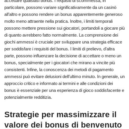
accettare qualsiasi bonus. I requisiti di scommessa, in
particolare, possono variare significativamente da un casinò
all’altro e possono rendere un bonus apparentemente generoso
molto meno attraente nella pratica. Inoltre, i limiti temporali
possono mettere pressione sui giocatori, portandoli a giocare più
di quanto avrebbero fatto normalmente. La comprensione dei
giochi ammessi è cruciale per sviluppare una strategia efficace
per soddisfare i requisiti del bonus. I limiti di prelievo, d’altra
parte, possono influenzare la decisione di accettare o meno un
bonus, specialmente per i giocatori che mirano a vincite più
consistenti. Infine, la conoscenza dei metodi di pagamento
ammessi può evitare delusioni dell’ultimo minuto. In generale, un
approccio critico e informato ai termini e alle condizioni dei
bonus è essenziale per una esperienza di gioco soddisfacente e
potenzialmente redditizia.
Strategie per massimizzare il
valore dei bonus di benvenuto