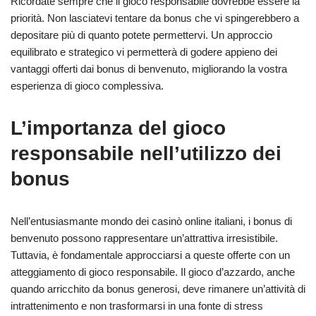
Ricordate sempre che il gioco responsabile dovrebbe essere la
priorità. Non lasciatevi tentare da bonus che vi spingerebbero a
depositare più di quanto potete permettervi. Un approccio
equilibrato e strategico vi permetterà di godere appieno dei
vantaggi offerti dai bonus di benvenuto, migliorando la vostra
esperienza di gioco complessiva.
L’importanza del gioco
responsabile nell’utilizzo dei
bonus
Nell’entusiasmante mondo dei casinò online italiani, i bonus di
benvenuto possono rappresentare un’attrattiva irresistibile.
Tuttavia, è fondamentale approcciarsi a queste offerte con un
atteggiamento di gioco responsabile. Il gioco d’azzardo, anche
quando arricchito da bonus generosi, deve rimanere un’attività di
intrattenimento e non trasformarsi in una fonte di stress