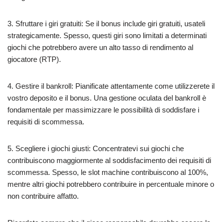
3. Sfruttare i giri gratuiti: Se il bonus include giri gratuiti, usateli
strategicamente. Spesso, questi giri sono limitati a determinati
giochi che potrebbero avere un alto tasso di rendimento al
giocatore (RTP).
4. Gestire il bankroll: Pianificate attentamente come utilizzerete il
vostro deposito e il bonus. Una gestione oculata del bankroll è
fondamentale per massimizzare le possibilità di soddisfare i
requisiti di scommessa.
5. Scegliere i giochi giusti: Concentratevi sui giochi che
contribuiscono maggiormente al soddisfacimento dei requisiti di
scommessa. Spesso, le slot machine contribuiscono al 100%,
mentre altri giochi potrebbero contribuire in percentuale minore o
non contribuire affatto.