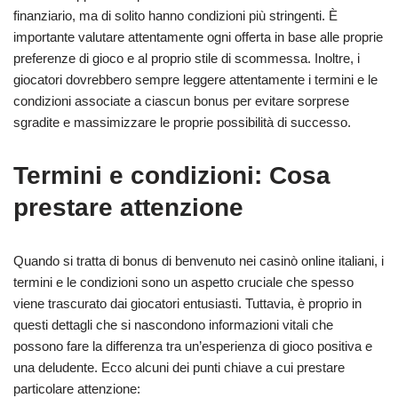
finanziario, ma di solito hanno condizioni più stringenti. È
importante valutare attentamente ogni offerta in base alle proprie
preferenze di gioco e al proprio stile di scommessa. Inoltre, i
giocatori dovrebbero sempre leggere attentamente i termini e le
condizioni associate a ciascun bonus per evitare sorprese
sgradite e massimizzare le proprie possibilità di successo.
Termini e condizioni: Cosa
prestare attenzione
Quando si tratta di bonus di benvenuto nei casinò online italiani, i
termini e le condizioni sono un aspetto cruciale che spesso
viene trascurato dai giocatori entusiasti. Tuttavia, è proprio in
questi dettagli che si nascondono informazioni vitali che
possono fare la differenza tra un’esperienza di gioco positiva e
una deludente. Ecco alcuni dei punti chiave a cui prestare
particolare attenzione: