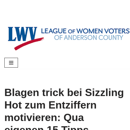
Skip
to
content
Blagen trick bei Sizzling
Hot zum Entziffern
motivieren: Qua
eigenen 15 Tipps