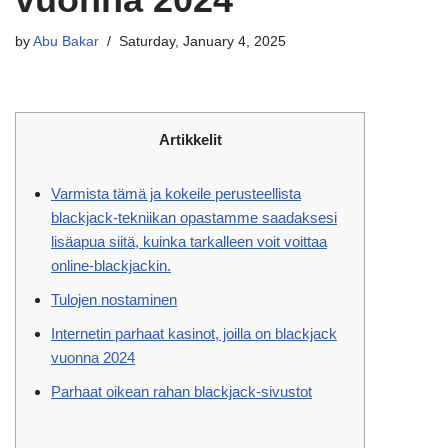
by
Abu Bakar
Saturday, January 4, 2025
Artikkelit
Varmista tämä ja kokeile perusteellista
blackjack-tekniikan opastamme saadaksesi
lisäapua siitä, kuinka tarkalleen voit voittaa
online-blackjackin.
Tulojen nostaminen
Internetin parhaat kasinot, joilla on blackjack
vuonna 2024
Parhaat oikean rahan blackjack-sivustot