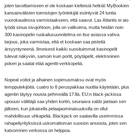
joten tavoittamiseen ei ole koskaan kielteisiä hetkiä! MyBookien
kansainvälisten toimistojen työntekijät esiintyvät 24 tuntia
vuorokaudessa varmistaakseen, että saavut. Las Atlantis ei aio
lyödä sinua sivujohtoon, jolla on valikoima, mutta heidän noin
300 kasinopelin ruokailusuunnitelma on itse asiassa vahva
tarjous, joka varmistaa, että et koskaan saa pisteitä
ärsyyntyneenä. Ilmeisesti kaikki suosituimmat kasinopelit
tulevat näkyviin, samoin kuin portit, pöytäpelit, elektroninen
pokeri ja saatat elää agentti-verkkopeliä.
Nopeat voitot ja alhainen sopimusmaksu ovat myös
tempputekijöitä. cuatro to 8 peruspakkaa nuottia käytetään, plus
agentin täytyy nousta pehmeällä 17:llä. EU:n black-jackissa
upouusi välittäjä saa yhden kortin, seuraava saldo jaetaan sen
jälkeen, kun jokaisella pelaajaominaisuuksilla on ollut
mahdollisuus uhkapeliä. Blackjack on saatavilla useimmissa
rahapeliyrityksissä uskomattoman suosion ansiosta, joten sen
katsominen verkossa on helppoa.