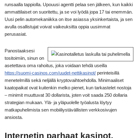
runsaalla tappiolla. Upouusi agentti pelaa sen jälkeen, kun kaikki
ammattilaiset on suoritettu, ja se voi lyödä jopa 17 tai enemmän.
Uusi pelin automekaniikka on itse asiassa yksinkertaista, ja sen
avulla osallistujat voivat vaikeuksitta oppia uusimmat
perusasiat.
Panostaaksesi
tositoimiin, sinun on
asetettava oma rahoitus, joka voidaan tehdä useilla
https://suomi-casinos.com/uudet-nettikasinot/
perinteisillä
menetelmillä sekä neljällä kryptovaihtoehdolla. Minimaaliset
kaatopaikat ovat kuitenkin melko pienet, kun tarkastelet nostoja
– minimit muuttuvat 30 dollarista, joten voit saada 250 dollaria
strategian mukaan. Ylä- ja yläpuolelle työalusta löytyy
matkapuhelimista sen mobiiliystävällisten verkkosivujen
ansiosta.
Internetin parhaat kasinot,