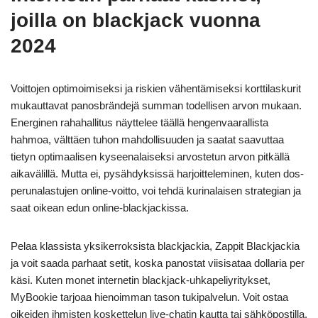
joilla on blackjack vuonna
2024
Voittojen optimoimiseksi ja riskien vähentämiseksi korttilaskurit
mukauttavat panosbrändejä summan todellisen arvon mukaan.
Energinen rahahallitus näyttelee täällä hengenvaarallista
hahmoa, välttäen tuhon mahdollisuuden ja saatat saavuttaa
tietyn optimaalisen kyseenalaiseksi arvostetun arvon pitkällä
aikavälillä. Mutta ei, pysähdyksissä harjoitteleminen, kuten dos-
perunalastujen online-voitto, voi tehdä kurinalaisen strategian ja
saat oikean edun online-blackjackissa.
Pelaa klassista yksikerroksista blackjackia, Zappit Blackjackia
ja voit saada parhaat setit, koska panostat viisisataa dollaria per
käsi. Kuten monet internetin blackjack-uhkapeliyritykset,
MyBookie tarjoaa hienoimman tason tukipalvelun. Voit ostaa
oikeiden ihmisten koskettelun live-chatin kautta tai sähköpostilla,