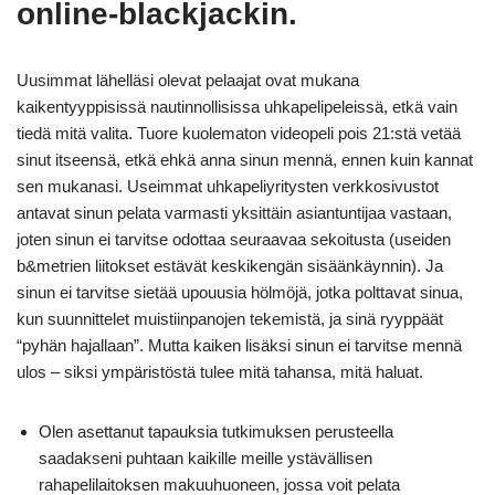
online-blackjackin.
Uusimmat lähelläsi olevat pelaajat ovat mukana
kaikentyyppisissä nautinnollisissa uhkapelipeleissä, etkä vain
tiedä mitä valita. Tuore kuolematon videopeli pois 21:stä vetää
sinut itseensä, etkä ehkä anna sinun mennä, ennen kuin kannat
sen mukanasi. Useimmat uhkapeliyritysten verkkosivustot
antavat sinun pelata varmasti yksittäin asiantuntijaa vastaan,
joten sinun ei tarvitse odottaa seuraavaa sekoitusta (useiden
b&metrien liitokset estävät keskikengän sisäänkäynnin). Ja
sinun ei tarvitse sietää upouusia hölmöjä, jotka polttavat sinua,
kun suunnittelet muistiinpanojen tekemistä, ja sinä ryyppäät
“pyhän hajallaan”. Mutta kaiken lisäksi sinun ei tarvitse mennä
ulos – siksi ympäristöstä tulee mitä tahansa, mitä haluat.
Olen asettanut tapauksia tutkimuksen perusteella
saadakseni puhtaan kaikille meille ystävällisen
rahapelilaitoksen makuuhuoneen, jossa voit pelata