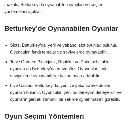
makale, Betturkey’da oynanabilen oyunları ve seçim
yöntemlerini açıklar.
Betturkey’de Oynanabilen Oyunlar
Slots: Betturkey’da, yerli ve yabancı slot oyunları bulunur.
Oyuncular, farklı temalar ve seviyelerde oynayabilir.
Table Games: Blackjack, Roulette ve Poker gibi table
oyunları da Betturkey’da mevcuttur. Oyuncular, farklı
seviyelerde oynayabilir ve kazanımları artırabilir.
Live Casino: Betturkey’da, yerli ve yabancı live dealer
oyunları bulunur. Oyuncular, yeni bir deneyim deneyebilir ve
oyunların gerçek zamanlı bir şekilde oynanmasını görebilir.
Oyun Seçimi Yöntemleri