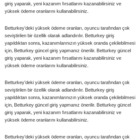
giriş yaparak, yeni kazanım fırsatlarını kazanabilirsiniz ve
yüksek ödeme oranlarını kullanabilirsiniz.
Betturkey’deki yüksek ödeme oranları, oyuncu tarafından çok
seviştirilen bir özellik olarak adlandırılır. Betturkey giriş
yapıldıktan sonra, kazanımlarınızın yüksek oranda çekilebilmesi
için, Betturkey güncel giriş yapmanız önerilir. Betturkey güncel
giriş yaparak, yeni kazanım fırsatlarını kazanabilirsiniz ve
yüksek ödeme oranlarını kullanabilirsiniz.
Betturkey’deki yüksek ödeme oranları, oyuncu tarafından çok
seviştirilen bir özellik olarak adlandırılır. Betturkey giriş
yapıldıktan sonra, kazanımlarınızın yüksek oranda çekilebilmesi
için, Betturkey güncel giriş yapmanız önerilir. Betturkey güncel
giriş yaparak, yeni kazanım fırsatlarını kazanabilirsiniz ve
yüksek ödeme oranlarını kullanabilirsiniz.
Betturkey’deki yüksek ödeme oranları, oyuncu tarafından çok