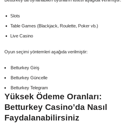
Slots
Table Games (Blackjack, Roulette, Poker vb.)
Live Casino
Oyun seçimi yöntemleri aşağıda verilmiştir:
Betturkey Giriş
Betturkey Güncelle
Betturkey Telegram
Yüksek Ödeme Oranları:
Betturkey Casino’da Nasıl
Faydalanabilirsiniz