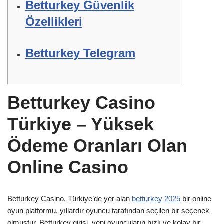
Betturkey Güvenlik
Özellikleri
Betturkey Telegram
Betturkey Casino
Türkiye – Yüksek
Ödeme Oranları Olan
Online Casino
Betturkey Casino, Türkiye’de yer alan
betturkey 2025
bir online
oyun platformu, yıllardır oyuncu tarafından seçilen bir seçenek
olmuştur. Betturkey girişi, yeni oyuncuların hızlı ve kolay bir