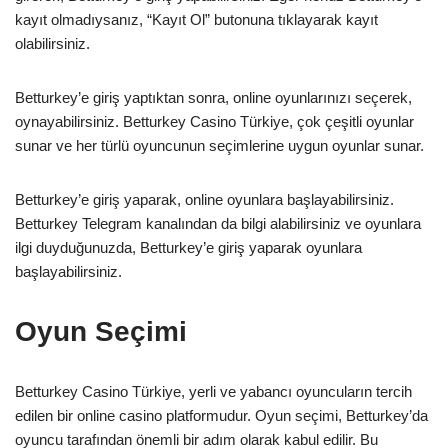
kayıt olmadıysanız, “Kayıt Ol” butonuna tıklayarak kayıt
olabilirsiniz.
Betturkey’e giriş yaptıktan sonra, online oyunlarınızı seçerek,
oynayabilirsiniz. Betturkey Casino Türkiye, çok çeşitli oyunlar
sunar ve her türlü oyuncunun seçimlerine uygun oyunlar sunar.
Betturkey’e giriş yaparak, online oyunlara başlayabilirsiniz.
Betturkey Telegram kanalından da bilgi alabilirsiniz ve oyunlara
ilgi duyduğunuzda, Betturkey’e giriş yaparak oyunlara
başlayabilirsiniz.
Oyun Seçimi
Betturkey Casino Türkiye, yerli ve yabancı oyuncuların tercih
edilen bir online casino platformudur. Oyun seçimi, Betturkey’da
oyuncu tarafından önemli bir adım olarak kabul edilir. Bu