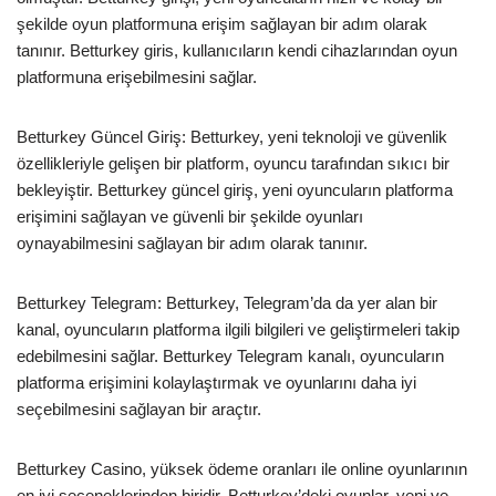
şekilde oyun platformuna erişim sağlayan bir adım olarak
tanınır. Betturkey giris, kullanıcıların kendi cihazlarından oyun
platformuna erişebilmesini sağlar.
Betturkey Güncel Giriş: Betturkey, yeni teknoloji ve güvenlik
özellikleriyle gelişen bir platform, oyuncu tarafından sıkıcı bir
bekleyiştir. Betturkey güncel giriş, yeni oyuncuların platforma
erişimini sağlayan ve güvenli bir şekilde oyunları
oynayabilmesini sağlayan bir adım olarak tanınır.
Betturkey Telegram: Betturkey, Telegram’da da yer alan bir
kanal, oyuncuların platforma ilgili bilgileri ve geliştirmeleri takip
edebilmesini sağlar. Betturkey Telegram kanalı, oyuncuların
platforma erişimini kolaylaştırmak ve oyunlarını daha iyi
seçebilmesini sağlayan bir araçtır.
Betturkey Casino, yüksek ödeme oranları ile online oyunlarının
en iyi seçeneklerinden biridir. Betturkey’deki oyunlar, yeni ve