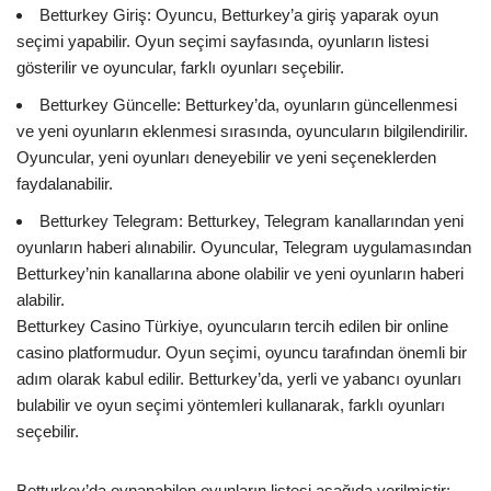
Betturkey Giriş: Oyuncu, Betturkey’a giriş yaparak oyun
seçimi yapabilir. Oyun seçimi sayfasında, oyunların listesi
gösterilir ve oyuncular, farklı oyunları seçebilir.
Betturkey Güncelle: Betturkey’da, oyunların güncellenmesi
ve yeni oyunların eklenmesi sırasında, oyuncuların bilgilendirilir.
Oyuncular, yeni oyunları deneyebilir ve yeni seçeneklerden
faydalanabilir.
Betturkey Telegram: Betturkey, Telegram kanallarından yeni
oyunların haberi alınabilir. Oyuncular, Telegram uygulamasından
Betturkey’nin kanallarına abone olabilir ve yeni oyunların haberi
alabilir.
Betturkey Casino Türkiye, oyuncuların tercih edilen bir online
casino platformudur. Oyun seçimi, oyuncu tarafından önemli bir
adım olarak kabul edilir. Betturkey’da, yerli ve yabancı oyunları
bulabilir ve oyun seçimi yöntemleri kullanarak, farklı oyunları
seçebilir.
Betturkey’da oynanabilen oyunların listesi aşağıda verilmiştir: