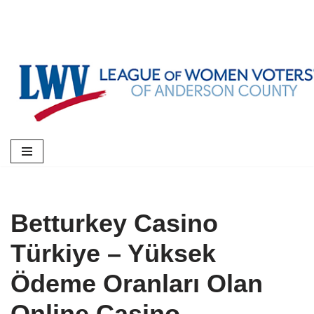
Skip
to
content
Betturkey Casino
Türkiye – Yüksek
Ödeme Oranları Olan
Online Casino