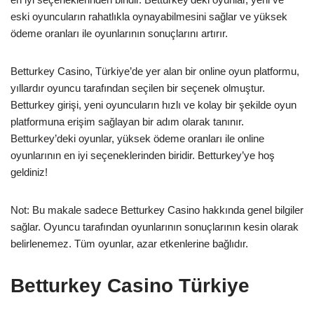
eski oyuncuların rahatlıkla oynayabilmesini sağlar ve yüksek
ödeme oranları ile oyunlarının sonuçlarını artırır.
Betturkey Casino, Türkiye’de yer alan bir online oyun platformu,
yıllardır oyuncu tarafından seçilen bir seçenek olmuştur.
Betturkey girişi, yeni oyuncuların hızlı ve kolay bir şekilde oyun
platformuna erişim sağlayan bir adım olarak tanınır.
Betturkey’deki oyunlar, yüksek ödeme oranları ile online
oyunlarının en iyi seçeneklerinden biridir. Betturkey’ye hoş
geldiniz!
Not: Bu makale sadece Betturkey Casino hakkında genel bilgiler
sağlar. Oyuncu tarafından oyunlarının sonuçlarının kesin olarak
belirlenemez. Tüm oyunlar, azar etkenlerine bağlıdır.
Betturkey Casino Türkiye