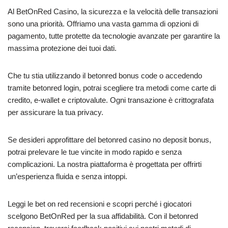
Al BetOnRed Casino, la sicurezza e la velocità delle transazioni
sono una priorità. Offriamo una vasta gamma di opzioni di
pagamento, tutte protette da tecnologie avanzate per garantire la
massima protezione dei tuoi dati.
Che tu stia utilizzando il betonred bonus code o accedendo
tramite betonred login, potrai scegliere tra metodi come carte di
credito, e-wallet e criptovalute. Ogni transazione è crittografata
per assicurare la tua privacy.
Se desideri approfittare del betonred casino no deposit bonus,
potrai prelevare le tue vincite in modo rapido e senza
complicazioni. La nostra piattaforma è progettata per offrirti
un’esperienza fluida e senza intoppi.
Leggi le bet on red recensioni e scopri perché i giocatori
scelgono BetOnRed per la sua affidabilità. Con il betonred