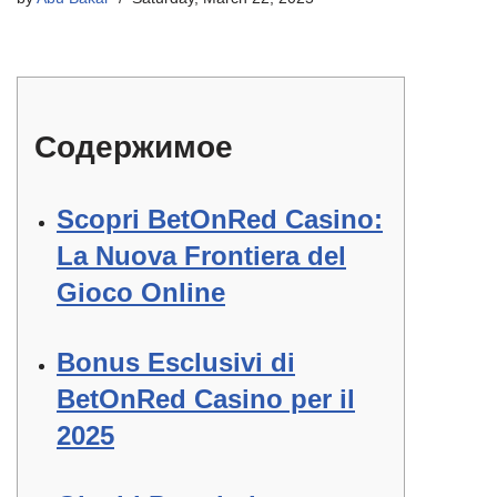
Содержимое
Scopri BetOnRed Casino:
La Nuova Frontiera del
Gioco Online
Bonus Esclusivi di
BetOnRed Casino per il
2025