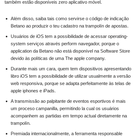
também estão disponíveis zero aplicativo móvel.
Além disso, saiba tais como servirse o código de indicação
Betano ao produzir o teu cadastro na trampolín de apostas.
Usuários de iOS tem a possibilidade de acessar operating-
system serviços através perform navegador, porque o
application da Betano não está disponível na Software Store
devido às políticas de uma The apple company.
Durante mais um cara, quem tem dispositivos apresentando
libro iOS tem a possibilidade de utilizar usualmente a versão
web responsiva, porque se adapta perfeitamente às telas de
apple iphones e iPads.
A transmissão ao palpitante de eventos esportivos é mais
um proceso campanilla, permitindo la cual os usuários
acompanhem as partidas em tempo actual diretamente na
trampolín.
Premiada internacionalmente, a ferramenta responsable