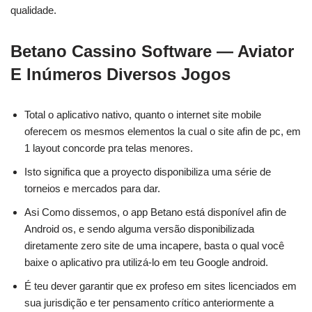
qualidade.
Betano Cassino Software — Aviator
E Inúmeros Diversos Jogos
Total o aplicativo nativo, quanto o internet site mobile
oferecem os mesmos elementos la cual o site afin de pc, em
1 layout concorde pra telas menores.
Isto significa que a proyecto disponibiliza uma série de
torneios e mercados para dar.
Asi Como dissemos, o app Betano está disponível afin de
Android os, e sendo alguma versão disponibilizada
diretamente zero site de uma incapere, basta o qual você
baixe o aplicativo pra utilizá-lo em teu Google android.
É teu dever garantir que ex profeso em sites licenciados em
sua jurisdição e ter pensamento crítico anteriormente a