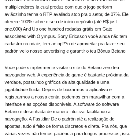
multiplicadores la cual produz com que o jogo perform
aviãozinho tenha o RTP avaliado stop pra o setor, de 97%. Ele
oferece 100% sobre o seu de início depósito (até R$ just
one.000) And Up one hundred rodadas grátis em Gate
associated with Olympus. Sony Ericsson você ainda não tem
cadastro na odaie, tem an op??o de aproveitar pra fazer seu
padrón vello nosso advertising e garantir o teu Bônus Betano.
Você pode simplesmente visitar o site do Betano zero teu
navegador web. A experiência de game é bastante próxima da
verdade, possuindo gráficos de alta qualidade e uma
jogabilidade fluida. Depois de baixarmos o aplicativo e
registrarmos a nossa conta, podemos em maravilhar com a
interface e as opções disponíveis. A software do software
Betano é desenhada de manera intuitiva, facilitando a
navegação. A Fastidiar De o padrón até a realização de
apostas, tudo é feito de forma discretos e direta. Pra nós, que
várias vezes não temos paciência para longos processos, isso