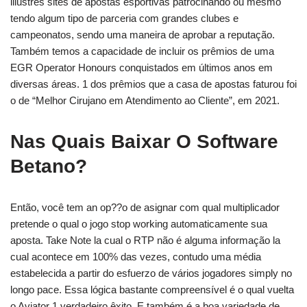
illustres sites de apostas esportivas patrocinando ou mesmo
tendo algum tipo de parceria com grandes clubes e
campeonatos, sendo uma maneira de aprobar a reputação.
Também temos a capacidade de incluir os prêmios de uma
EGR Operator Honours conquistados em últimos anos em
diversas áreas. 1 dos prêmios que a casa de apostas faturou foi
o de “Melhor Cirujano em Atendimento ao Cliente”, em 2021.
Nas Quais Baixar O Software
Betano?
Então, você tem an op??o de asignar com qual multiplicador
pretende o qual o jogo stop working automaticamente sua
aposta. Take Note la cual o RTP não é alguma informação la
cual acontece em 100% das vezes, contudo uma média
estabelecida a partir do esfuerzo de vários jogadores simply no
longo pace. Essa lógica bastante compreensível é o qual vuelta
o Aviator 1 verdadeiro êxito. E também é a boa variedade de