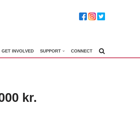
GET INVOLVED
SUPPORT
CONNECT
000 kr.