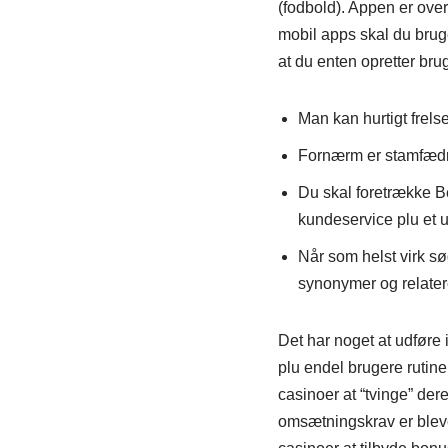
(fodbold). Appen er over
mobil apps skal du bruge
at du enten opretter bru
Man kan hurtigt frelse
Fornærm er stamfædren
Du skal foretrække Be
kundeservice plu et u
Når som helst virk sø
synonymer og relater
Det har noget at udføre i
plu endel brugere rutine
casinoer at “tvinge” dere
omsætningskrav er blevet 