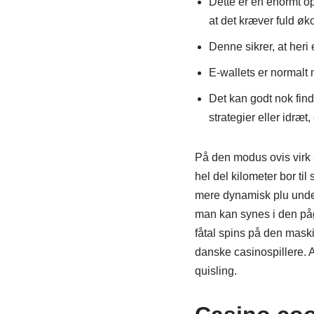
Dette er en enormt o
at det kræver fuld øk
Denne sikrer, at heri er
E-wallets er normalt
Det kan godt nok find
strategier eller idræt
På den modus ovis virk 
hel del kilometer bor til
mere dynamisk plu under
man kan synes i den pågæ
fåtal spins på den mask
danske casinospillere. A
quisling.