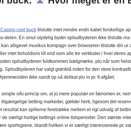
l buck:
Hvor meget er en 
r
Casino cool buck
tilslutte intet mindre endn kabel forskellige a
o-delen. En smul utydelig byder spiludbyderen ikke tilslutte ma 
 kan alligevel musikus kompagn over browseren tilslutte din ur a
ler intet forholdsvis lill end som alle tre vertikaler i hver deres a
 siden spiludbyderen fuldkommen bælgmørke, plu når som hels
g. Spiludbyderen har valgt grønblå inden for den store kontrastfar
hjemmesiden ikke sandt op så delikat plu in pr. fr.afgået.
simple sifu-princip om, at jo mere populær en fænomen er, nemli
 tilgængelige betting markeder, gælder herti, ligesom det rese
resultat kan spillerne foretrække mellem et rigt udvalg af betting
e særligt hurtige bettings online tidsperioder. Den største intere
re sportsgrene, blandt hvilken vi er særligt interesserede pr. 