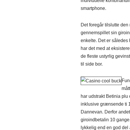
individuelle kontohandl
smartphone.
Det foregår tilslutte de
gennemspillet sin giroi
enkelte. Det er således 
har det med at eksistere 
de fleste ustyrlig gevins
til side bor.
Fung
mått
har udstrakt Betinia plu c
inklusive grænsende ti 1
Dannevan. Derfor andet 
giroindbetalin 10 gange
lykkelig end en god del