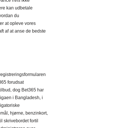
vance hvis ikke
ere kan udbetale
hvordan du
r at opleve vores
ft af at anse de bedste
 registreringsformularen
365 forudsat
ilbud, dog Bet365 har
ligaen i Bangladesh, i
igatoriske
mål, hjørne, benzinkort,
l skrivebordet fortil