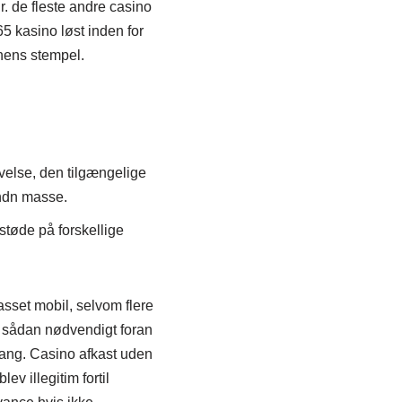
. de fleste andre casino
65 kasino løst inden for
onens stempel.
evelse, den tilgængelige
endn masse.
støde på forskellige
passet mobil, selvom flere
a sådan nødvendigt foran
ngang. Casino afkast uden
v illegitim fortil