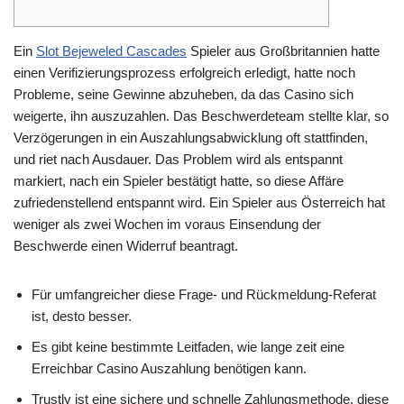
Ein
Slot Bejeweled Cascades
Spieler aus Großbritannien hatte
einen Verifizierungsprozess erfolgreich erledigt, hatte noch
Probleme, seine Gewinne abzuheben, da das Casino sich
weigerte, ihn auszuzahlen. Das Beschwerdeteam stellte klar, so
Verzögerungen in ein Auszahlungsabwicklung oft stattfinden,
und riet nach Ausdauer.
Das Problem wird als entspannt
markiert, nach ein Spieler bestätigt hatte, so diese Affäre
zufriedenstellend entspannt wird. Ein Spieler aus Österreich hat
weniger als zwei Wochen im voraus Einsendung der
Beschwerde einen Widerruf beantragt.
Für umfangreicher diese Frage- und Rückmeldung-Referat
ist, desto besser.
Es gibt keine bestimmte Leitfaden, wie lange zeit eine
Erreichbar Casino Auszahlung benötigen kann.
Trustly ist eine sichere und schnelle Zahlungsmethode, diese