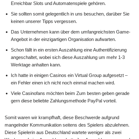
Erreichbar Slots und Automatenspiele gehören.
Sie sollten somit gelegentlich in uns besuchen, darüber Sie
keinen unserer Tipps vergessen.
Das Unternehmen kann über dem umfangreichsten Game-
Angebot in der einzigartigen Organisation aufwarten.
Schon fällt in ein ersten Auszahlung eine Authentifizierung
angeschaltet, wobei sich diese Auszahlung um mehr 1-3
Werktage anhalten kann.
Ich hatte in einigen Casinos ein Virtual Group aufgesetzt –
ein Fehler einen ich nicht noch einmal machen wird.
Viele Casinofans möchten beim Zum besten geben gerade
gern diese beliebte Zahlungsmethode PayPal vorteil.
Somit waren wir krampfhaft, diese Beschwerde aufgrund
mangelnder Kommunikation seitens des Spielers abzulehnen.
Diese Spielerin aus Deutschland wartete weniger als zwei