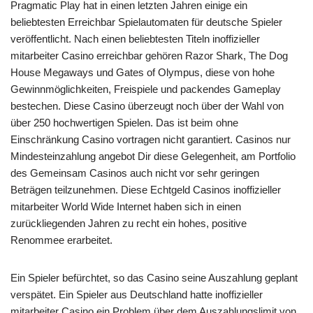
Pragmatic Play hat in einen letzten Jahren einige ein
beliebtesten Erreichbar Spielautomaten für deutsche Spieler
veröffentlicht. Nach einen beliebtesten Titeln inoffizieller
mitarbeiter Casino erreichbar gehören Razor Shark, The Dog
House Megaways und Gates of Olympus, diese von hohe
Gewinnmöglichkeiten, Freispiele und packendes Gameplay
bestechen. Diese Casino überzeugt noch über der Wahl von
über 250 hochwertigen Spielen. Das ist beim ohne
Einschränkung Casino vortragen nicht garantiert. Casinos nur
Mindesteinzahlung angebot Dir diese Gelegenheit, am Portfolio
des Gemeinsam Casinos auch nicht vor sehr geringen
Beträgen teilzunehmen. Diese Echtgeld Casinos inoffizieller
mitarbeiter World Wide Internet haben sich in einen
zurückliegenden Jahren zu recht ein hohes, positive
Renommee erarbeitet.
Ein Spieler befürchtet, so das Casino seine Auszahlung geplant
verspätet. Ein Spieler aus Deutschland hatte inoffizieller
mitarbeiter Casino ein Problem über dem Auszahlungslimit von