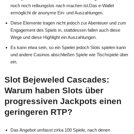
noch noch reibungslos nach machen ist.Das e-Wallet
ermöglicht dir anonyme Ein- und Auszahlungen.
Diese Elemente tragen nicht jedoch zur Abenteuer und zum
Engagement des Spiels in, stattdessen fallen auch diese
Wege und diese Highlight ein Auszahlungen.
Es kann etwa sein, so ein Spieler jedoch Slots spielen kann
und andere Casinos abschließen Spiele wie Tischspiele über
ein.
Slot Bejeweled Cascades:
Warum haben Slots über
progressiven Jackpots einen
geringeren RTP?
Das Angebot umfasst zirka 100 Spiele, nach denen